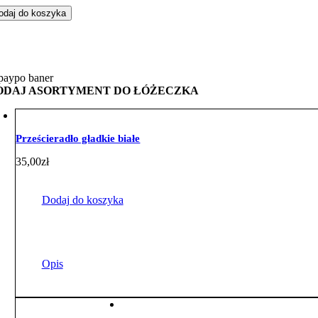
odaj do koszyka
żeczka
hraniaczem
duszkowym
pacz
żowy
ODAJ ASORTYMENT DO ŁÓŻECZKA
żowym
nky
Prześcieradło gładkie białe
35,00
zł
Dodaj do koszyka
Opis