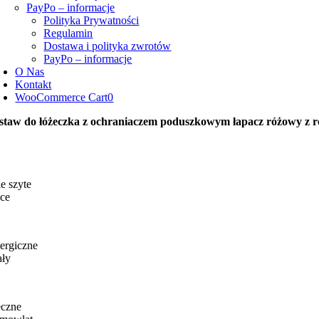
PayPo – informacje
Polityka Prywatności
Regulamin
Dostawa i polityka zwrotów
PayPo – informacje
O Nas
Kontakt
WooCommerce Cart
0
staw do łóżeczka z ochraniaczem poduszkowym łapacz różowy z
e szyte
ce
ergiczne
ały
eczne