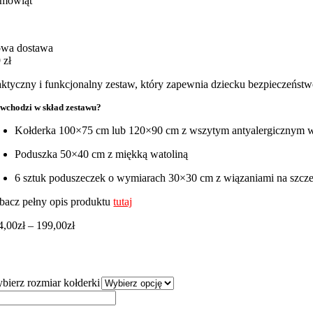
emowląt
wa dostawa
 zł
aktyczny i funkcjonalny zestaw, który zapewnia dziecku bezpieczeństw
wchodzi w skład zestawu?
Kołderka 100×75 cm lub 120×90 cm z wszytym antyalergicznym 
Poduszka 50×40 cm z miękką watoliną
6 sztuk poduszeczek o wymiarach 30×30 cm z wiązaniami na szcze
bacz pełny opis produktu
tutaj
Zakres
4,00
zł
–
199,00
zł
cen:
od
174,00zł
do
bierz rozmiar kołderki
199,00zł
ść
staw