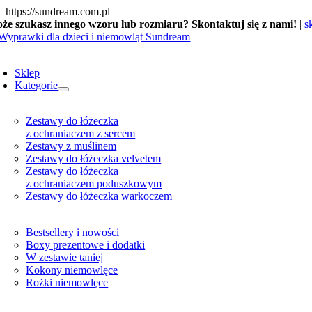
Skip
https://sundream.com.pl
to
że szukasz innego wzoru lub rozmiaru? Skontaktuj się z nami!
|
s
content
oggle
avigation
Sklep
Kategorie
Zestawy do łóżeczka
z ochraniaczem z sercem
Zestawy z muślinem
Zestawy do łóżeczka velvetem
Zestawy do łóżeczka
z ochraniaczem poduszkowym
Zestawy do łóżeczka warkoczem
Bestsellery i nowości
Boxy prezentowe i dodatki
W zestawie taniej
Kokony niemowlęce
Rożki niemowlęce