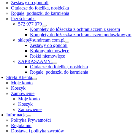
Zestawy do gondoli
Otulacze do fotelika, nosidełka
Rogale, poduszki do karmienia
Prześcieradła
572 977 079
Komplety do łóżeczka z ochraniaczem z sercem
Komplety do łóżeczka z ochraniaczem poduszkowym
sklep@sundream.com.pl
Zestawy do gondoli
Kokony niemowlęce
Rożki niemowlęce
ZAPRASZAMY!
Otulacze do fotelika, nosidełka
Rogale, poduszki do karmienia
Strefa Klienta
Moje konto
Koszyk
Zamówienie
Moje konto
Koszyk
Zamówienie
Informacje
Polityka Prywatności
Regulamin
Dostawa i polityka zwrotów