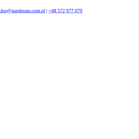
klep@sundream.com.pl
|
+48 572 977 079
572 977 079
SKLEP@SUNDREAM.PL
ZAPRASZAMY!