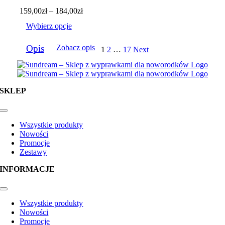
produktu
Zakres
159,00
zł
–
184,00
zł
cen:
Wybierz opcje
od
159,00zł
Ten
do
Opis
Zobacz opis
1
2
…
17
Next
produkt
184,00zł
ma
wiele
wariantów.
Opcje
SKLEP
można
wybrać
na
Toggle
Navigation
stronie
Wszystkie produkty
produktu
Nowości
Promocje
Zestawy
INFORMACJE
Toggle
Navigation
Wszystkie produkty
Nowości
Promocje