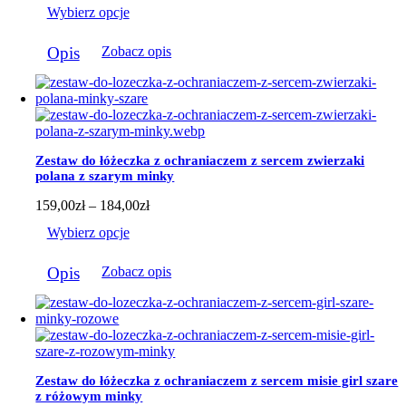
cen:
Wybierz opcje
od
159,00zł
Ten
do
Opis
Zobacz opis
produkt
184,00zł
ma
wiele
wariantów.
Opcje
można
wybrać
Zestaw do łóżeczka z ochraniaczem z sercem zwierzaki
na
polana z szarym minky
stronie
produktu
Zakres
159,00
zł
–
184,00
zł
cen:
Wybierz opcje
od
159,00zł
Ten
do
Opis
Zobacz opis
produkt
184,00zł
ma
wiele
wariantów.
Opcje
można
wybrać
Zestaw do łóżeczka z ochraniaczem z sercem misie girl szare
na
z różowym minky
stronie