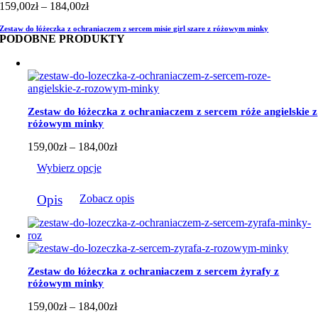
Zakres
159,00
zł
–
184,00
zł
cen:
Zestaw do łóżeczka z ochraniaczem z sercem misie girl szare z różowym minky
od
PODOBNE PRODUKTY
159,00zł
do
184,00zł
Zestaw do łóżeczka z ochraniaczem z sercem róże angielskie z
różowym minky
Zakres
159,00
zł
–
184,00
zł
cen:
Wybierz opcje
od
159,00zł
Ten
do
Opis
Zobacz opis
produkt
184,00zł
ma
wiele
wariantów.
Opcje
można
Zestaw do łóżeczka z ochraniaczem z sercem żyrafy z
wybrać
różowym minky
na
stronie
Zakres
159,00
zł
–
184,00
zł
produktu