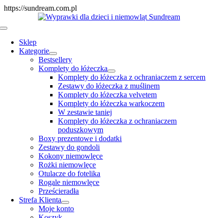
Skip
https://sundream.com.pl
to
content
Toggle
Navigation
Sklep
Kategorie
Bestsellery
Komplety do łóżeczka
Komplety do łóżeczka z ochraniaczem z sercem
Zestawy do łóżeczka z muślinem
Komplety do łóżeczka velvetem
Komplety do łóżeczka warkoczem
W zestawie taniej
Komplety do łóżeczka z ochraniaczem
poduszkowym
Boxy prezentowe i dodatki
Zestawy do gondoli
Kokony niemowlęce
Rożki niemowlęce
Otulacze do fotelika
Rogale niemowlęce
Prześcieradła
Strefa Klienta
Moje konto
Koszyk