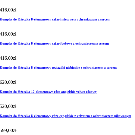
416,00
zł
Komplet do łóżeczka 8-elementowy safari miętowe z ochraniaczem z sercem
416,00
zł
Komplet do łóżeczka 8-elementowy safari beżowe z ochraniaczem z sercem
416,00
zł
Komplet do łóżeczka 8-elementowy gwiazdki niebieskie z ochraniaczem z sercem
620,00
zł
Komplet do łóżeczka 12-elementowy róże angielskie velvet różowy
520,00
zł
Komplet do łóżeczka 8-elementowy róże cygańskie z velvetem z ochraniaczem pikowanym
599,00
zł