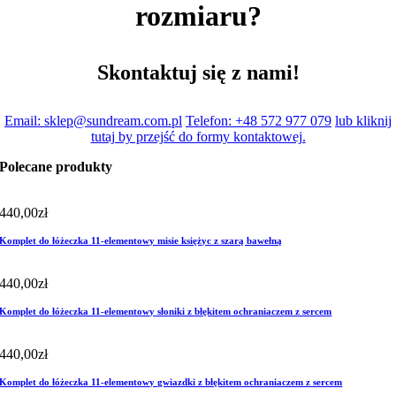
rozmiaru?
Skontaktuj się z nami!
Email: sklep@sundream.com.pl
Telefon: +48 572 977 079
lub kliknij
tutaj by przejść do formy kontaktowej.
Polecane produkty
440,00
zł
Komplet do łóżeczka 11-elementowy misie księżyc z szarą bawełną
440,00
zł
Komplet do łóżeczka 11-elementowy słoniki z błękitem ochraniaczem z sercem
440,00
zł
Komplet do łóżeczka 11-elementowy gwiazdki z błękitem ochraniaczem z sercem