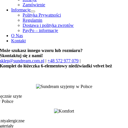
Zamówienie
Informacje
Polityka Prywatności
Regulamin
Dostawa i polityka zwrotów
PayPo – informacje
O Nas
Kontakt
Może szukasz innego wzoru lub rozmiaru?
Skontaktuj się z nami!
sklep@sundream.com.pl
|
+48 572 977 079
|
Komplet do łóżeczka 6-elementowy niedźwiadki velvet beż
ęcznie szyte
 Polsce
ntyalergiczne
ateriały