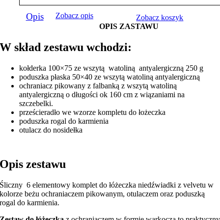
Opis
Zobacz opis
Zobacz koszyk
OPIS ZASTAWU
W skład zestawu wchodzi:
kołderka 100×75 ze wszytą watoliną antyalergiczną 250 g
poduszka płaska 50×40 ze wszytą watoliną antyalergiczną
ochraniacz pikowany z falbanką z wszytą watoliną
antyalergiczną o długości ok 160 cm z wiązaniami na
szczebelki.
prześcieradło we wzorze kompletu do łożeczka
poduszka rogal do karmienia
otulacz do nosidełka
Opis zestawu
Śliczny 6 elementowy komplet do łóżeczka niedźwiadki z velvetu w
kolorze beżu ochraniaczem pikowanym, otulaczem oraz poduszką
rogal do karmienia.
Zestaw do łóżeczka
z ochraniaczem w formie warkocza to praktyczn