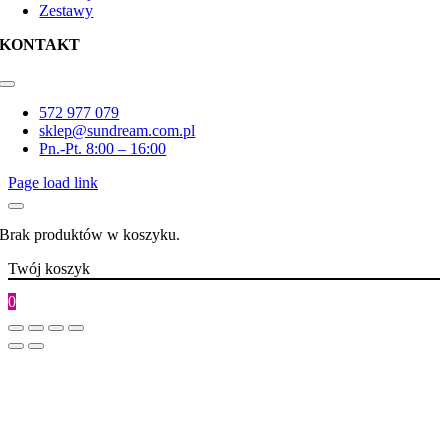
Zestawy
KONTAKT
Toggle
Navigation
572 977 079
sklep@sundream.com.pl
Pn.-Pt. 8:00 – 16:00
Page load link
Brak produktów w koszyku.
Twój koszyk
0
Go
to
Top