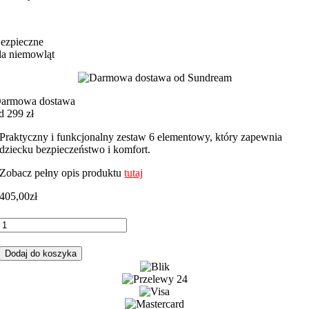
ezpieczne
la niemowląt
armowa dostawa
d 299 zł
Praktyczny i funkcjonalny zestaw 6 elementowy, który zapewnia
dziecku bezpieczeństwo i komfort.
Zobacz pełny opis produktu
tutaj
405,00
zł
ilość
Komplet
do
Dodaj do koszyka
łóżeczka
6-
elementowy
niedźwiadki