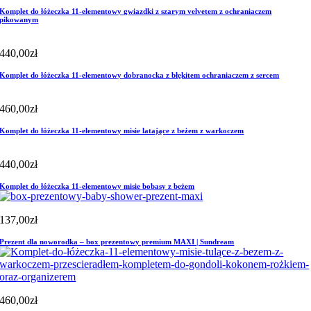
Komplet do łóżeczka 11-elementowy gwiazdki z szarym velvetem z ochraniaczem
pikowanym
440,00
zł
Komplet do łóżeczka 11-elementowy dobranocka z błękitem ochraniaczem z sercem
460,00
zł
Komplet do łóżeczka 11-elementowy misie latające z beżem z warkoczem
440,00
zł
Komplet do łóżeczka 11-elementowy misie bobasy z beżem
137,00
zł
Prezent dla noworodka – box prezentowy premium MAXI | Sundream
460,00
zł