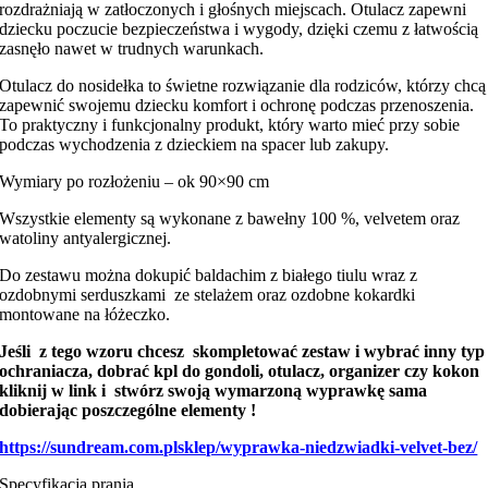
rozdrażniają w zatłoczonych i głośnych miejscach. Otulacz zapewni
dziecku poczucie bezpieczeństwa i wygody, dzięki czemu z łatwością
zasnęło nawet w trudnych warunkach.
Otulacz do nosidełka to świetne rozwiązanie dla rodziców, którzy chcą
zapewnić swojemu dziecku komfort i ochronę podczas przenoszenia.
To praktyczny i funkcjonalny produkt, który warto mieć przy sobie
podczas wychodzenia z dzieckiem na spacer lub zakupy.
Wymiary po rozłożeniu – ok 90×90 cm
Wszystkie elementy są wykonane z bawełny 100 %, velvetem oraz
watoliny antyalergicznej.
Do zestawu można dokupić baldachim z białego tiulu wraz z
ozdobnymi serduszkami ze stelażem oraz ozdobne kokardki
montowane na łóżeczko.
Jeśli z tego wzoru chcesz skompletować zestaw i wybrać inny typ
ochraniacza, dobrać kpl do gondoli, otulacz, organizer czy kokon
kliknij w link i stwórz swoją wymarzoną wyprawkę sama
dobierając poszczególne elementy !
https://sundream.com.plsklep/wyprawka-niedzwiadki-velvet-bez/
Specyfikacja prania,