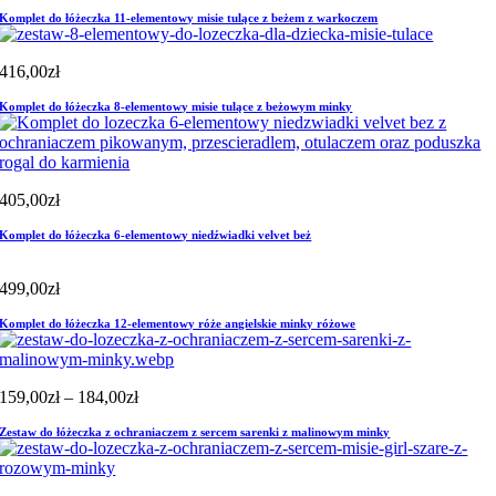
Komplet do łóżeczka 11-elementowy misie tulące z beżem z warkoczem
416,00
zł
Komplet do łóżeczka 8-elementowy misie tulące z beżowym minky
405,00
zł
Komplet do łóżeczka 6-elementowy niedźwiadki velvet beż
499,00
zł
Komplet do łóżeczka 12-elementowy róże angielskie minky różowe
Zakres
159,00
zł
–
184,00
zł
cen:
Zestaw do łóżeczka z ochraniaczem z sercem sarenki z malinowym minky
od
159,00zł
do
184,00zł