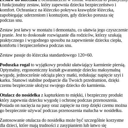
i funkcjonalny zestaw, który zapewnia dziecku bezpieczeństwo i
komfort. Ochraniacz na łóżeczko pokrywa krawędzie łóżeczka,
zapobiegając uderzeniom i kontuzjom, gdy dziecko porusza się
podczas snu.
Zestaw jest łatwy w montażu i demontażu, co ułatwia jego czyszczenie
i pranie. Jest to doskonałe rozwiązanie dla rodziców, którzy szukają
praktycznego i wygodnego sposobu na zapewnienie dziecku ciepła,
komfortu i bezpieczeństwa podczas snu.
Zestaw pasuje do łóżeczka standardowego 120×60.
Poduszka rogal
to wyjątkowy produkt ułatwiający karmienie piersią.
Optymalny, ergonomiczny kształt gwarantuje dziecku maksymalną
wygodę, jednocześnie odciąża plecy matki, redukując napięcie szyi i
karku. Stanowi stabilne podparcie dla Twoich przedramion, dzięki
czemu bezpiecznie ułożysz swojego dziecko do karmienia.
Otulacz do nosidełka
z kapturkiem to miękki, i bezpieczny produkt
który zapewnia dziecku wygodę i ochronę podczas przenoszenia.
Posiada on nacięcia na pasy oraz zapięcie na rzep dzięki czemu można
go bezpiecznie używać podczas przenoszenia malucha w nosidełku.
Zastosowanie otulacza do nosidełka może być szczególnie korzystne
dla dzieci, które mają trudności z zasypianiem lub łatwo się