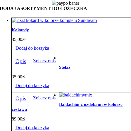
velvet
beż
DODAJ ASORTYMENT DO ŁÓŻECZKA
Kokardy
35,00
zł
Dodaj do koszyka
Opis
Zobacz opis
Stelaż
35,00
zł
Dodaj do koszyka
Opis
Zobacz opis
Baldachim z ozdobami w kolorze
zestawu
89,00
zł
Dodaj do koszyka