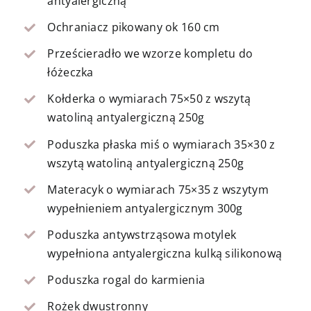
antyalergiczną
Ochraniacz pikowany ok 160 cm
Prześcieradło we wzorze kompletu do
łóżeczka
Kołderka o wymiarach 75×50 z wszytą
watoliną antyalergiczną 250g
Poduszka płaska miś o wymiarach 35×30 z
wszytą watoliną antyalergiczną 250g
Materacyk o wymiarach 75×35 z wszytym
wypełnieniem antyalergicznym 300g
Poduszka antywstrząsowa motylek
wypełniona antyalergiczna kulką silikonową
Poduszka rogal do karmienia
Rożek dwustronny