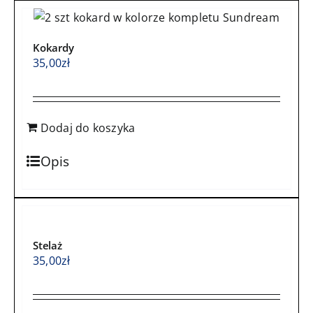
szarym
velvetem
Kokardy
z
35,00
zł
ochraniaczem
pikowanym
Dodaj do koszyka
Opis
Stelaż
35,00
zł