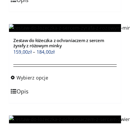
Opis
produkt
ma
wiele
wariantów.
Opcje
Zestaw do łóżeczka z ochraniaczem z sercem
można
żyrafy z różowym minky
wybrać
Zakres
159,00
zł
–
184,00
zł
na
cen:
stronie
od
produktu
159,00zł
Wybierz opcje
do
Ten
184,00zł
Opis
produkt
ma
wiele
wariantów.
Opcje