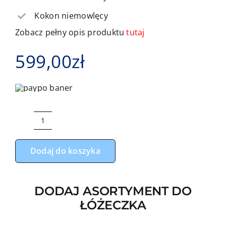
Kokon niemowlęcy
Zobacz pełny opis produktu
tutaj
599,00
zł
ilość
Komplet
Dodaj do koszyka
do
łóżeczka
11-
DODAJ ASORTYMENT DO
elementowy
ŁÓŻECZKA
gwiazdki
z