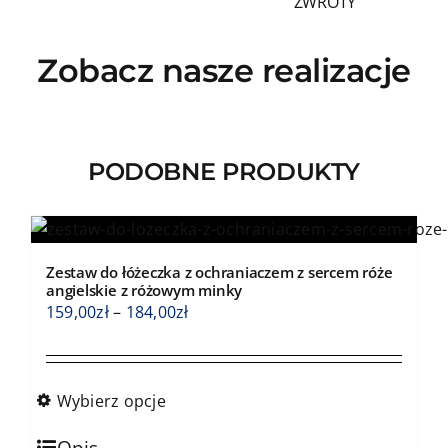
ZWROTY
Zobacz nasze realizacje
PODOBNE PRODUKTY
Zestaw do łóżeczka z ochraniaczem z sercem róże
angielskie z różowym minky
Zakres
159,00
zł
–
184,00
zł
cen:
od
159,00zł
Wybierz opcje
do
Ten
184,00zł