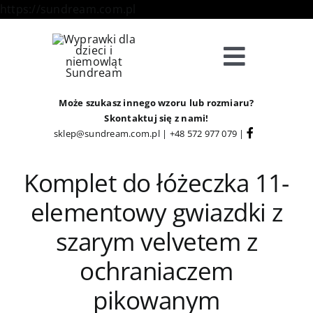
Skip
https://sundream.com.pl
to
content
Toggle
Navigat
Sklep
Może szukasz innego wzoru lub rozmiaru?
Skontaktuj się z nami!
sklep@sundream.com.pl
|
+48 572 977 079
|
Kategorie
Komplet do łóżeczka 11-
Strefa Klienta
elementowy gwiazdki z
szarym velvetem z
Informacje
ochraniaczem
O Nas
pikowanym