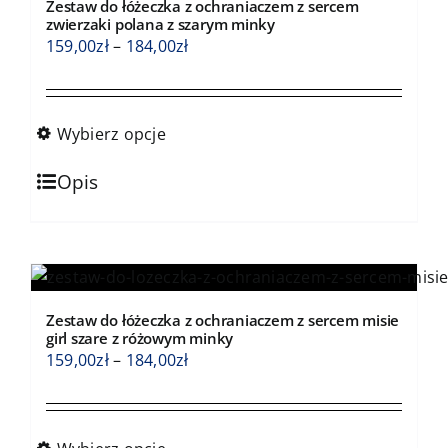
Zestaw do łóżeczka z ochraniaczem z sercem
można
zwierzaki polana z szarym minky
wybrać
Zakres
159,00
zł
–
184,00
zł
na
cen:
stronie
od
produktu
159,00zł
Wybierz opcje
do
Ten
184,00zł
Opis
produkt
ma
wiele
wariantów.
Opcje
Zestaw do łóżeczka z ochraniaczem z sercem misie
można
girl szare z różowym minky
wybrać
Zakres
159,00
zł
–
184,00
zł
na
cen:
stronie
od
produktu
159,00zł