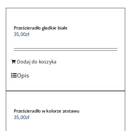
sercem
sarenki
z
Prześcieradło gładkie białe
malinowym
35,00
zł
minky
Dodaj do koszyka
Opis
Prześcieradło w kolorze zestawu
35,00
zł