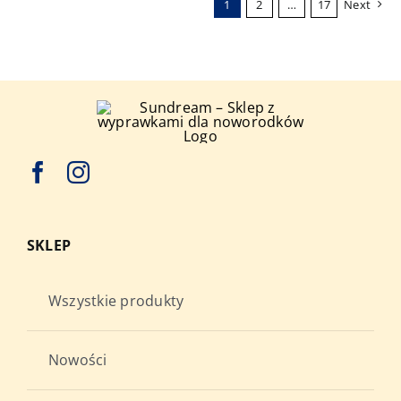
1
2
…
17
Next
Opcje
można
wybrać
na
stronie
produktu
SKLEP
Wszystkie produkty
Nowości