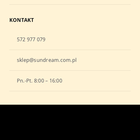
KONTAKT
572 977 079
sklep@sundream.com.pl
Pn.-Pt. 8:00 – 16:00