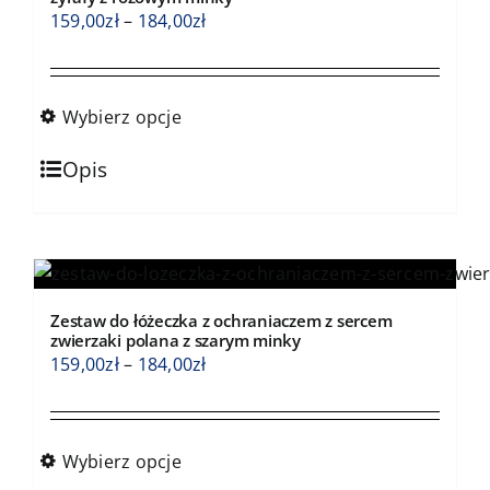
wybrać
Zakres
159,00
zł
–
184,00
zł
na
cen:
stronie
od
produktu
159,00zł
Wybierz opcje
do
Ten
184,00zł
Opis
produkt
ma
wiele
wariantów.
Opcje
Zestaw do łóżeczka z ochraniaczem z sercem
można
zwierzaki polana z szarym minky
wybrać
Zakres
159,00
zł
–
184,00
zł
na
cen:
stronie
od
produktu
159,00zł
Wybierz opcje
do