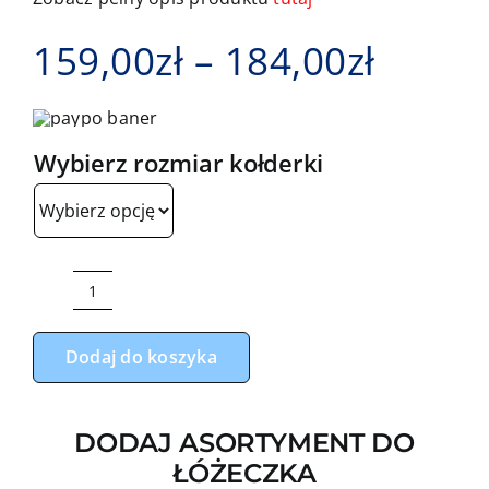
Zakre
159,00
zł
–
184,00
zł
cen:
od
Wybierz rozmiar kołderki
159,00
do
184,00
ilość
Zestaw
Dodaj do koszyka
do
łóżeczka
z
DODAJ ASORTYMENT DO
ochraniaczem
ŁÓŻECZKA
z