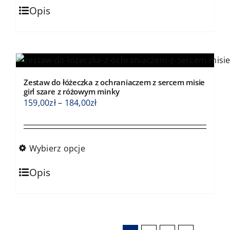
Ten
184,00zł
Opis
produkt
ma
wiele
wariantów.
Opcje
Zestaw do łóżeczka z ochraniaczem z sercem misie
można
girl szare z różowym minky
wybrać
Zakres
159,00
zł
–
184,00
zł
na
cen:
stronie
od
produktu
159,00zł
Wybierz opcje
do
Ten
184,00zł
Opis
produkt
ma
wiele
wariantów.