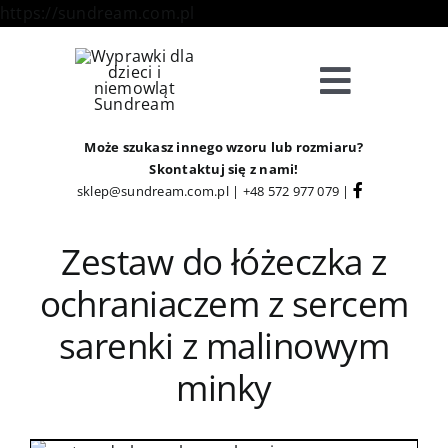
Skip
https://sundream.com.pl
to
content
Toggle
Navigat
Sklep
Może szukasz innego wzoru lub rozmiaru?
Skontaktuj się z nami!
sklep@sundream.com.pl
|
+48 572 977 079
|
Kategorie
Zestaw do łóżeczka z
Strefa Klienta
ochraniaczem z sercem
sarenki z malinowym
Informacje
minky
O Nas