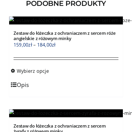
PODOBNE PRODUKTY
Zestaw do łóżeczka z ochraniaczem z sercem róże
angielskie z różowym minky
Zakres
159,00
zł
–
184,00
zł
cen:
od
159,00zł
Wybierz opcje
do
Ten
184,00zł
Opis
produkt
ma
wiele
wariantów.
Opcje
Zestaw do łóżeczka z ochraniaczem z sercem
można
żyrafy z różowym minky