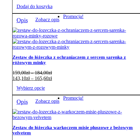
Dodaj do koszyka
Promocja!
Opis
Zobacz opis
Zestaw do łóżeczka z ochraniaczem z sercem sarenka z
różowym minky
Zakres
159,00
zł
–
184,00
zł
cen:
Zakres
143,10
zł
–
165,60
zł
od
cen:
Wybierz opcje
159,00zł
od
do
143,10zł
Ten
Promocja!
184,00zł
do
Opis
Zobacz opis
produkt
165,60zł
ma
wiele
wariantów.
Opcje
Zestaw do łóżeczka warkoczem misie pluszowe z beżowym
można
velvetem
wybrać