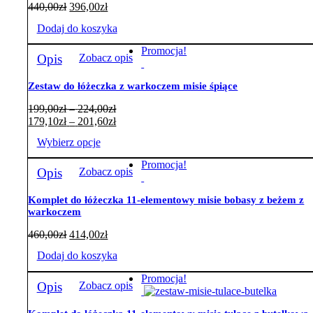
440,00
zł
396,00
zł
Dodaj do koszyka
Promocja!
Opis
Zobacz opis
Zestaw do łóżeczka z warkoczem misie śpiące
Zakres
199,00
zł
–
224,00
zł
cen:
Zakres
179,10
zł
–
201,60
zł
od
cen:
Wybierz opcje
199,00zł
od
do
179,10zł
Ten
Promocja!
224,00zł
do
Opis
Zobacz opis
produkt
201,60zł
ma
wiele
Komplet do łóżeczka 11-elementowy misie bobasy z beżem z
warkoczem
wariantów.
Opcje
460,00
zł
414,00
zł
można
wybrać
Dodaj do koszyka
na
stronie
Promocja!
Opis
Zobacz opis
produktu