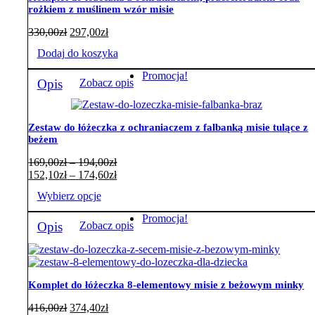
rożkiem z muślinem wzór misie
330,00
zł
297,00
zł
Dodaj do koszyka
Promocja!
Opis
Zobacz opis
Zestaw do łóżeczka z ochraniaczem z falbanką misie tulące z
beżem
Zakres
169,00
zł
–
194,00
zł
cen:
Zakres
152,10
zł
–
174,60
zł
od
cen:
Wybierz opcje
169,00zł
od
do
152,10zł
Ten
Promocja!
194,00zł
do
Opis
Zobacz opis
produkt
174,60zł
ma
wiele
wariantów.
Opcje
Komplet do łóżeczka 8-elementowy misie z beżowym minky
można
wybrać
416,00
zł
374,40
zł