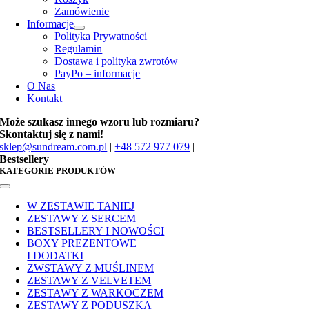
Zamówienie
Informacje
Polityka Prywatności
Regulamin
Dostawa i polityka zwrotów
PayPo – informacje
O Nas
Kontakt
Może szukasz innego wzoru lub rozmiaru?
Skontaktuj się z nami!
sklep@sundream.com.pl
|
+48 572 977 079
|
Bestsellery
KATEGORIE PRODUKTÓW
Toggle
Navigation
W ZESTAWIE TANIEJ
ZESTAWY Z SERCEM
BESTSELLERY I NOWOŚCI
BOXY PREZENTOWE
I DODATKI
ZWSTAWY Z MUŚLINEM
ZESTAWY Z VELVETEM
ZESTAWY Z WARKOCZEM
ZESTAWY Z PODUSZKĄ