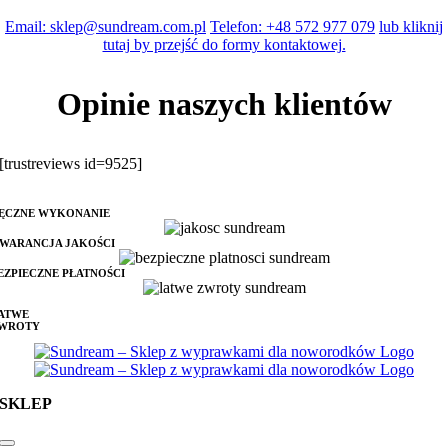
produktu
Email: sklep@sundream.com.pl
Telefon: +48 572 977 079
lub kliknij
tutaj by przejść do formy kontaktowej.
Opinie naszych klientów
[trustreviews id=9525]
ĘCZNE WYKONANIE
WARANCJA JAKOŚCI
EZPIECZNE PŁATNOŚCI
ATWE
WROTY
SKLEP