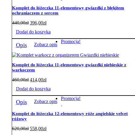
Komplet do łóżeczka 11-elementowy gwiazdki z błękitem
ochraniaczem z sercem
440,00
zł
396,00
zł
Dodaj do koszyka
Promocja!
Opis
Zobacz opis
Komplet do łóżeczka 11-elementowy gwiazdki niebieskie z
warkoczem
460,00
zł
414,00
zł
Dodaj do koszyka
Promocja!
Opis
Zobacz opis
Komplet do łóżeczka 12-elementowy róże angielskie velvet
różowy
620,00
zł
558,00
zł