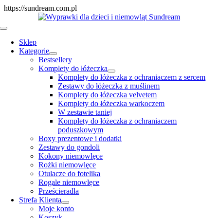
Skip
https://sundream.com.pl
to
content
Toggle
Navigation
Sklep
Kategorie
Bestsellery
Komplety do łóżeczka
Komplety do łóżeczka z ochraniaczem z sercem
Zestawy do łóżeczka z muślinem
Komplety do łóżeczka velvetem
Komplety do łóżeczka warkoczem
W zestawie taniej
Komplety do łóżeczka z ochraniaczem
poduszkowym
Boxy prezentowe i dodatki
Zestawy do gondoli
Kokony niemowlęce
Rożki niemowlęce
Otulacze do fotelika
Rogale niemowlęce
Prześcieradła
Strefa Klienta
Moje konto
Koszyk