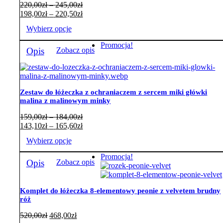
na
Zakres
220,00
zł
–
245,00
zł
stronie
cen:
Zakres
198,00
zł
–
220,50
zł
produktu
od
cen:
Wybierz opcje
220,00zł
od
do
198,00zł
Ten
Promocja!
245,00zł
do
Opis
Zobacz opis
produkt
220,50zł
ma
wiele
wariantów.
Opcje
Zestaw do łóżeczka z ochraniaczem z sercem miki główki
można
malina z malinowym minky
wybrać
na
Zakres
159,00
zł
–
184,00
zł
stronie
cen:
Zakres
143,10
zł
–
165,60
zł
produktu
od
cen:
Wybierz opcje
159,00zł
od
do
143,10zł
Ten
Promocja!
184,00zł
do
Opis
Zobacz opis
produkt
165,60zł
ma
wiele
wariantów.
Komplet do łóżeczka 8-elementowy peonie z velvetem brudny
róż
Opcje
można
520,00
zł
468,00
zł
wybrać