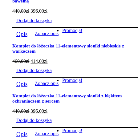
bawełną
wariantów.
Opcje
440,00
zł
396,00
zł
można
wybrać
Dodaj do koszyka
na
stronie
Promocja!
Opis
Zobacz opis
produktu
Komplet do łóżeczka 11-elementowy słoniki niebieskie z
warkoczem
460,00
zł
414,00
zł
Dodaj do koszyka
Promocja!
Opis
Zobacz opis
Komplet do łóżeczka 11-elementowy słoniki z błękitem
ochraniaczem z sercem
440,00
zł
396,00
zł
Dodaj do koszyka
Promocja!
Opis
Zobacz opis