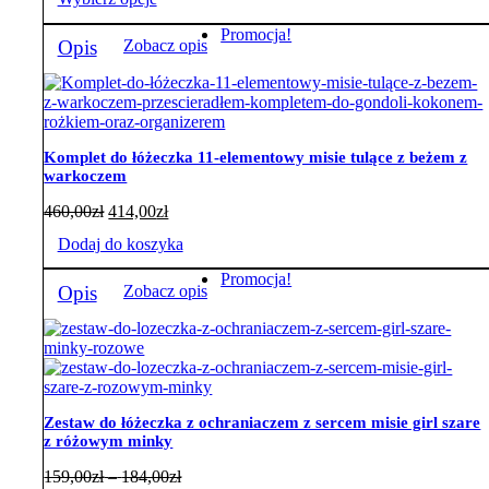
159,00zł
od
do
143,10zł
Ten
Promocja!
184,00zł
do
Opis
Zobacz opis
produkt
165,60zł
ma
wiele
wariantów.
Opcje
można
Komplet do łóżeczka 11-elementowy misie tulące z beżem z
wybrać
warkoczem
na
stronie
460,00
zł
414,00
zł
produktu
Dodaj do koszyka
Promocja!
Opis
Zobacz opis
Zestaw do łóżeczka z ochraniaczem z sercem misie girl szare
z różowym minky
Zakres
159,00
zł
–
184,00
zł