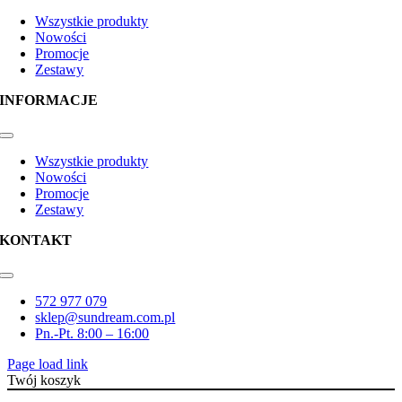
Toggle
Navigation
Wszystkie produkty
Nowości
Promocje
Zestawy
INFORMACJE
Toggle
Navigation
Wszystkie produkty
Nowości
Promocje
Zestawy
KONTAKT
Toggle
Navigation
572 977 079
sklep@sundream.com.pl
Pn.-Pt. 8:00 – 16:00
Page load link
Twój koszyk