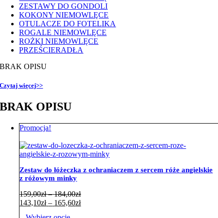
ZESTAWY DO GONDOLI
KOKONY NIEMOWLĘCE
OTULACZE DO FOTELIKA
ROGALE NIEMOWLĘCE
ROŻKI NIEMOWLĘCE
PRZEŚCIERADŁA
BRAK OPISU
Czytaj więcej>>
BRAK OPISU
Promocja!
Zestaw do łóżeczka z ochraniaczem z sercem róże angielskie
z różowym minky
Zakres
159,00
zł
–
184,00
zł
cen:
Zakres
143,10
zł
–
165,60
zł
od
cen:
Wybierz opcje