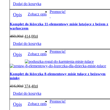
na
Dodaj do koszyka
stronie
produktu
Promocja!
Opis
Zobacz opis
Komplet do łóżeczka 11-elementowy misie latające z beżem z
warkoczem
460,00
zł
414,00
zł
Dodaj do koszyka
Promocja!
Opis
Zobacz opis
Komplet do łóżeczka 8-elementowy misie tulące z beżowym
minky
416,00
zł
374,40
zł
Dodaj do koszyka
Promocja!
Opis
Zobacz opis