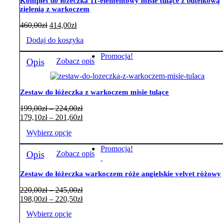
Komplet do łóżeczka 11-elementowy misie tulące z butelkową
zielenią z warkoczem
460,00
zł
414,00
zł
Dodaj do koszyka
Promocja!
Opis
Zobacz opis
Zestaw do łóżeczka z warkoczem misie tulące
Zakres
199,00
zł
–
224,00
zł
cen:
Zakres
179,10
zł
–
201,60
zł
od
cen:
Wybierz opcje
199,00zł
od
do
179,10zł
Ten
Promocja!
224,00zł
do
Opis
Zobacz opis
produkt
201,60zł
ma
wiele
Zestaw do łóżeczka warkoczem róże angielskie velvet różowy
wariantów.
Zakres
220,00
zł
–
245,00
zł
Opcje
cen:
Zakres
198,00
zł
–
220,50
zł
można
od
cen:
wybrać
Wybierz opcje
220,00zł
od
na