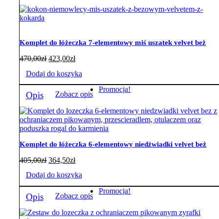
220,50zł
ma
wiele
wariantów.
Opcje
można
Komplet do łóżeczka 7-elementowy miś uszatek velvet beż
wybrać
na
470,00
zł
423,00
zł
stronie
Dodaj do koszyka
produktu
Promocja!
Opis
Zobacz opis
Komplet do łóżeczka 6-elementowy niedźwiadki velvet beż
405,00
zł
364,50
zł
Dodaj do koszyka
Promocja!
Opis
Zobacz opis