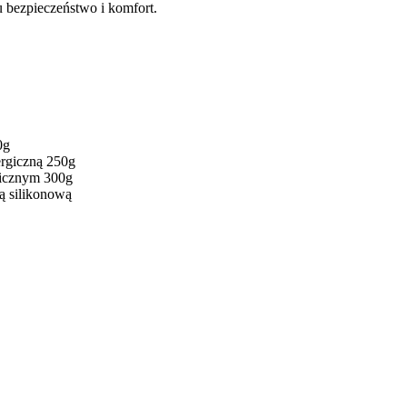
u bezpieczeństwo i komfort.
0g
ergiczną 250g
gicznym 300g
ą silikonową