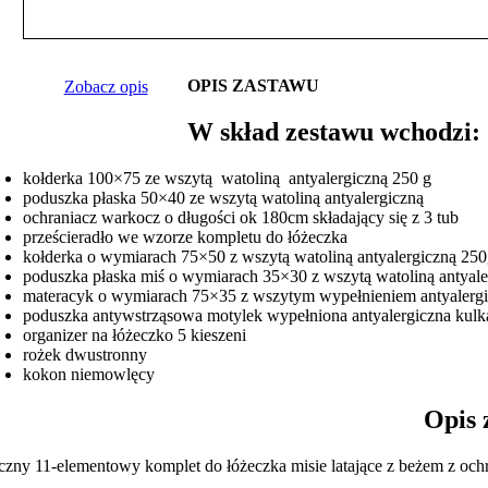
OPIS ZASTAWU
Zobacz opis
W skład zestawu wchodzi:
kołderka 100×75 ze wszytą watoliną antyalergiczną 250 g
poduszka płaska 50×40 ze wszytą watoliną antyalergiczną
ochraniacz warkocz o długości ok 180cm składający się z 3 tub
prześcieradło we wzorze kompletu do łóżeczka
kołderka o wymiarach 75×50 z wszytą watoliną antyalergiczną 25
poduszka płaska miś o wymiarach 35×30 z wszytą watoliną antyal
materacyk o wymiarach 75×35 z wszytym wypełnieniem antyaler
poduszka antywstrząsowa motylek wypełniona antyalergiczna kulk
organizer na łóżeczko 5 kieszeni
rożek dwustronny
kokon niemowlęcy
Opis zesta
iczny 11-elementowy komplet do łóżeczka misie latające z beżem z o