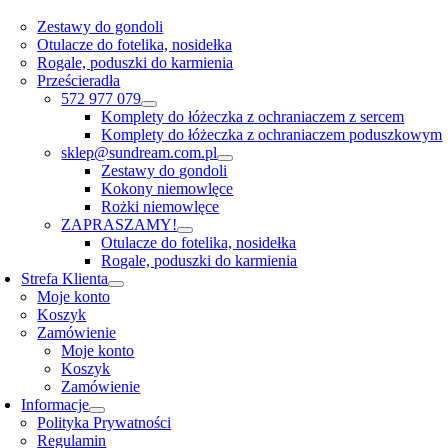
Zestawy do gondoli
Otulacze do fotelika, nosidełka
Rogale, poduszki do karmienia
Prześcieradła
572 977 079
Komplety do łóżeczka z ochraniaczem z sercem
Komplety do łóżeczka z ochraniaczem poduszkowym
sklep@sundream.com.pl
Zestawy do gondoli
Kokony niemowlęce
Rożki niemowlęce
ZAPRASZAMY!
Otulacze do fotelika, nosidełka
Rogale, poduszki do karmienia
Strefa Klienta
Moje konto
Koszyk
Zamówienie
Moje konto
Koszyk
Zamówienie
Informacje
Polityka Prywatności
Regulamin