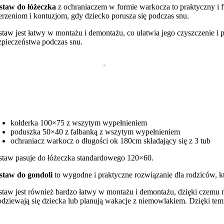
staw do łóżeczka
z ochraniaczem w formie warkocza to praktyczny i f
erzeniom i kontuzjom, gdy dziecko porusza się podczas snu.
staw jest łatwy w montażu i demontażu, co ułatwia jego czyszczenie i 
zpieczeństwa podczas snu.
kołderka 100×75 z wszytym wypełnieniem
poduszka 50×40 z falbanką z wszytym wypełnieniem
ochraniacz warkocz o długości ok 180cm składający się z 3 tub
staw pasuje do łóżeczka standardowego 120×60.
staw do gondoli
to wygodne i praktyczne rozwiązanie dla rodziców, 
staw jest również bardzo łatwy w montażu i demontażu, dzięki czemu 
odziewają się dziecka lub planują wakacje z niemowlakiem. Dzięki temu