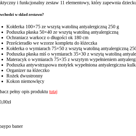
aktyczny i funkcjonalny zestaw 11 elementowy, który zapewnia dzieck
wchodzi w skład zestawu?
Kołderka 100×75 ze wszytą watoliną antyalergiczną 250 g
Poduszka płaska 50×40 ze wszytą watoliną antyalergiczną
Ochraniacz warkocz o długości ok 180 cm
Prześcieradło we wzorze kompletu do łóżeczka
Kołderka o wymiarach 75×50 z wszytą watoliną antyalergiczną 25
Poduszka płaska miś o wymiarach 35×30 z wszytą watoliną antyal
Materacyk o wymiarach 75×35 z wszytym wypełnieniem antyaler
Poduszka antywstrząsowa motylek wypełniona antyalergiczna kulk
Organizer na łóżeczko
Rożek dwustronny
Kokon niemowlęcy
bacz pełny opis produktu
tutaj
0,00
zł