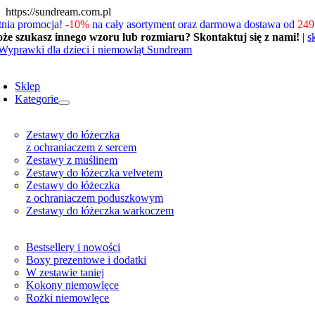
Skip
https://sundream.com.pl
to
tnia promocja!
-10%
na cały asortyment oraz darmowa dostawa od
249 
content
że szukasz innego wzoru lub rozmiaru? Skontaktuj się z nami!
|
s
oggle
avigation
Sklep
Kategorie
Zestawy do łóżeczka
z ochraniaczem z sercem
Zestawy z muślinem
Zestawy do łóżeczka velvetem
Zestawy do łóżeczka
z ochraniaczem poduszkowym
Zestawy do łóżeczka warkoczem
Bestsellery i nowości
Boxy prezentowe i dodatki
W zestawie taniej
Kokony niemowlęce
Rożki niemowlęce