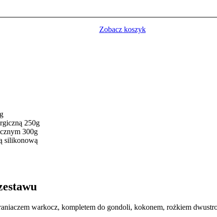
Zobacz koszyk
0g
ergiczną 250g
gicznym 300g
ą silikonową
wu
chraniaczem warkocz, kompletem do gondoli, kokonem, rożkiem dwustr