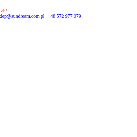
zł !
klep@sundream.com.pl
|
+48 572 977 079
572 977 079
SKLEP@SUNDREAM.PL