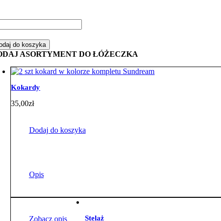
ść
mplet
odaj do koszyka
żeczka
ODAJ ASORTYMENT DO ŁÓŻECZKA
-
ementowy
sie
ające
Kokardy
żem
35,00
zł
rkoczem
Dodaj do koszyka
Opis
Stelaż
Zobacz opis