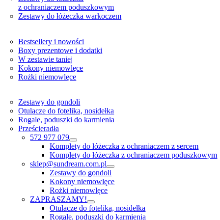
z ochraniaczem poduszkowym
Zestawy do łóżeczka warkoczem
Bestsellery i nowości
Boxy prezentowe i dodatki
W zestawie taniej
Kokony niemowlęce
Rożki niemowlęce
Zestawy do gondoli
Otulacze do fotelika, nosidełka
Rogale, poduszki do karmienia
Prześcieradła
572 977 079
Komplety do łóżeczka z ochraniaczem z sercem
Komplety do łóżeczka z ochraniaczem poduszkowym
sklep@sundream.com.pl
Zestawy do gondoli
Kokony niemowlęce
Rożki niemowlęce
ZAPRASZAMY!
Otulacze do fotelika, nosidełka
Rogale, poduszki do karmienia