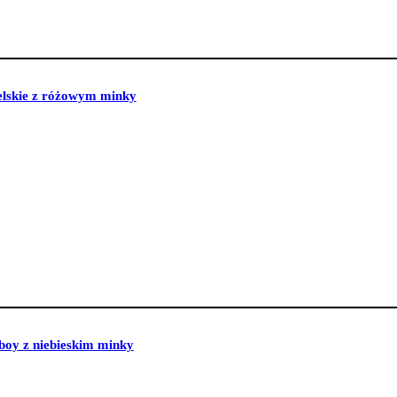
elskie z różowym minky
boy z niebieskim minky