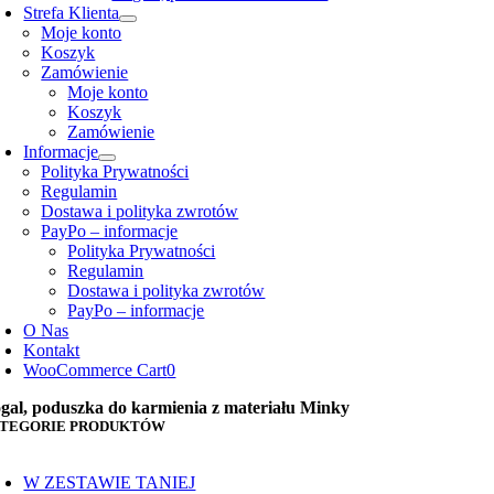
Strefa Klienta
Moje konto
Koszyk
Zamówienie
Moje konto
Koszyk
Zamówienie
Informacje
Polityka Prywatności
Regulamin
Dostawa i polityka zwrotów
PayPo – informacje
Polityka Prywatności
Regulamin
Dostawa i polityka zwrotów
PayPo – informacje
O Nas
Kontakt
WooCommerce Cart
0
gal, poduszka do karmienia z materiału Minky
TEGORIE PRODUKTÓW
oggle
avigation
W ZESTAWIE TANIEJ