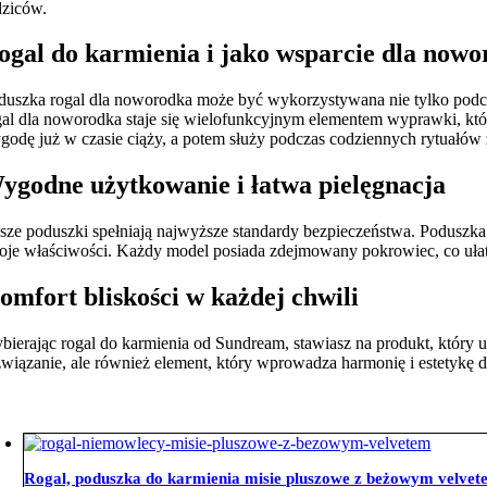
dziców.
ogal do karmienia i jako wsparcie dla now
duszka rogal dla noworodka może być wykorzystywana nie tylko podczas
gal dla noworodka staje się wielofunkcyjnym elementem wyprawki, kt
godę już w czasie ciąży, a potem służy podczas codziennych rytuałów 
ygodne użytkowanie i łatwa pielęgnacja
sze poduszki spełniają najwyższe standardy bezpieczeństwa. Poduszka 
oje właściwości. Każdy model posiada zdejmowany pokrowiec, co ułatw
omfort bliskości w każdej chwili
bierając rogal do karmienia od Sundream, stawiasz na produkt, który u
związanie, ale również element, który wprowadza harmonię i estetykę d
Rogal, poduszka do karmienia misie pluszowe z beżowym velve