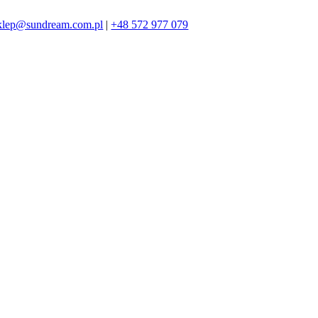
klep@sundream.com.pl
|
+48 572 977 079
572 977 079