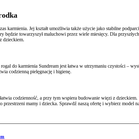
orodka
 karmienia. Jej kształt umożliwia także użycie jako stabilne podparc
óry będzie towarzyszył maluchowi przez wiele miesięcy. Dla przyszły
z dzieckiem.
rogal do karmienia Sundream jest łatwa w utrzymaniu czystości – wys
ia codzienną pielęgnację i higienę.
łatwia codzienność, a przy tym wspiera budowanie więzi z dzieckiem. 
o przestrzeni mamy i dziecka. Sprawdź naszą ofertę i wybierz model n
tem