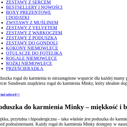
ZESTAWY Z SERCEM
BESTSELLERY I NOWOŚCI
BOXY PREZENTOWE
I DODATKI
ZWSTAWY Z MUŚLINEM
ZESTAWY Z VELVETEM
ZESTAWY Z WARKOCZEM
ZESTAWY Z PODUSZKĄ
ZESTAWY DO GONDOLI
KOKONY NIEMOWLĘCE
OTULACZE DO FOTELIKA
ROGALE NIEMOWLĘCE
ROŻKI NIEMOWLĘCE
PRZEŚCIERADŁA
duszka rogal do karmienia to niezastąpione wsparcie dla każdej mamy 
ercie Sundream znajdziesz rogal do karmienia Minky, który idealnie dopa
taj więcej>>
oduszka do karmienia Minky – miękkość i 
ękka, przytulna i hipoalergiczna – taka właśnie jest poduszka do kar
zed podrażnieniami. Każdy rogal do karmienia Minky dostępny w naszej 