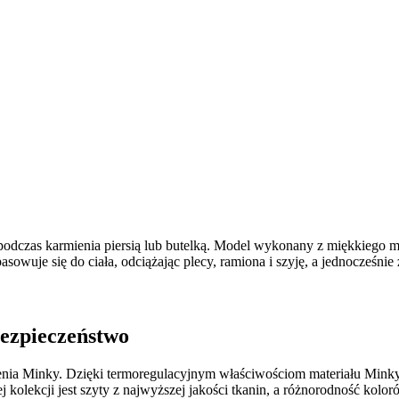
podczas karmienia piersią lub butelką. Model wykonany z miękkiego m
sowuje się do ciała, odciążając plecy, ramiona i szyję, a jednocześnie
bezpieczeństwo
mienia Minky. Dzięki termoregulacyjnym właściwościom materiału Mink
kolekcji jest szyty z najwyższej jakości tkanin, a różnorodność kolo