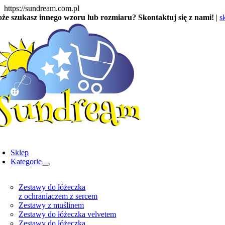
Skip
https://sundream.com.pl
to
że szukasz innego wzoru lub rozmiaru? Skontaktuj się z nami!
|
s
content
oggle
avigation
Sklep
Kategorie
Zestawy do łóżeczka
z ochraniaczem z sercem
Zestawy z muślinem
Zestawy do łóżeczka velvetem
Zestawy do łóżeczka