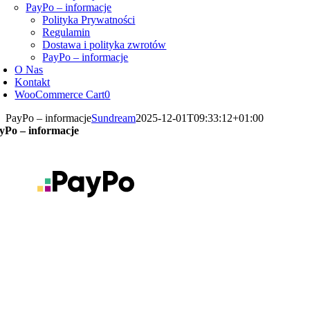
PayPo – informacje
Polityka Prywatności
Regulamin
Dostawa i polityka zwrotów
PayPo – informacje
O Nas
Kontakt
WooCommerce Cart
0
PayPo – informacje
Sundream
2025-12-01T09:33:12+01:00
yPo – informacje