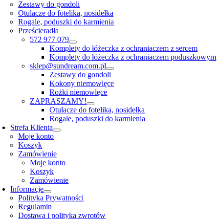
Zestawy do gondoli
Otulacze do fotelika, nosidełka
Rogale, poduszki do karmienia
Prześcieradła
572 977 079
Komplety do łóżeczka z ochraniaczem z sercem
Komplety do łóżeczka z ochraniaczem poduszkowym
sklep@sundream.com.pl
Zestawy do gondoli
Kokony niemowlęce
Rożki niemowlęce
ZAPRASZAMY!
Otulacze do fotelika, nosidełka
Rogale, poduszki do karmienia
Strefa Klienta
Moje konto
Koszyk
Zamówienie
Moje konto
Koszyk
Zamówienie
Informacje
Polityka Prywatności
Regulamin
Dostawa i polityka zwrotów