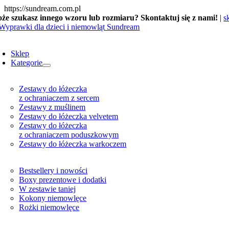
Skip
https://sundream.com.pl
to
że szukasz innego wzoru lub rozmiaru? Skontaktuj się z nami!
|
s
content
oggle
avigation
Sklep
Kategorie
Zestawy do łóżeczka
z ochraniaczem z sercem
Zestawy z muślinem
Zestawy do łóżeczka velvetem
Zestawy do łóżeczka
z ochraniaczem poduszkowym
Zestawy do łóżeczka warkoczem
Bestsellery i nowości
Boxy prezentowe i dodatki
W zestawie taniej
Kokony niemowlęce
Rożki niemowlęce