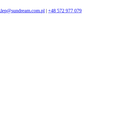
klep@sundream.com.pl
|
+48 572 977 079
572 977 079
SKLEP@SUNDREAM.PL
ZAPRASZAMY!