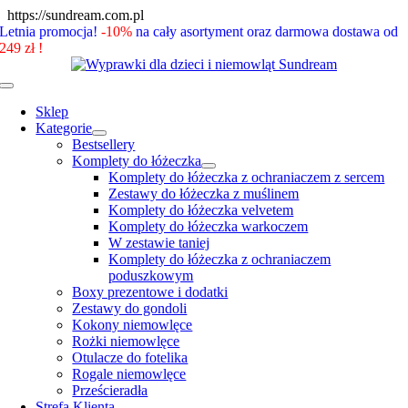
Skip
https://sundream.com.pl
to
Letnia promocja!
-10%
na cały asortyment oraz darmowa dostawa od
content
249 zł !
Toggle
Navigation
Sklep
Kategorie
Bestsellery
Komplety do łóżeczka
Komplety do łóżeczka z ochraniaczem z sercem
Zestawy do łóżeczka z muślinem
Komplety do łóżeczka velvetem
Komplety do łóżeczka warkoczem
W zestawie taniej
Komplety do łóżeczka z ochraniaczem
poduszkowym
Boxy prezentowe i dodatki
Zestawy do gondoli
Kokony niemowlęce
Rożki niemowlęce
Otulacze do fotelika
Rogale niemowlęce
Prześcieradła
Strefa Klienta