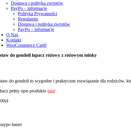
Dostawa i polityka zwrotów
PayPo – informacje
Polityka Prywatności
Regulamin
Dostawa i polityka zwrotów
PayPo – informacje
O Nas
Kontakt
WooCommerce Cart
0
staw do gondoli łapacz różowy z różowym minky
staw do gondoli to wygodne i praktyczne rozwiązanie dla rodziców, k
bacz pełny opis produktu
tutaj
,00
zł