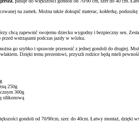
jżesza
, pasuje do większości gondoli od 70/90 cm, szer do 40 cm. 
cowanej na zamek. Można także dokupić materac, kołderkę, poduszkę 
órzy chcą zapewnić swojemu dziecku wygodny i bezpieczny sen. Zestaw
o przed wstrząsami podczas jazdy w wózku.
można go szybko i sprawnie przenosić z jednej gondoli do drugiej. M
owlakiem. Dzięki temu prezentowi, przyszli rodzice będą mieli pewnoś
0g
czną 250g
gicznym 300g
ą silikonową
 większości gondoli od 70/90cm, szer. do 40cm. Łatwy montaż, dzię