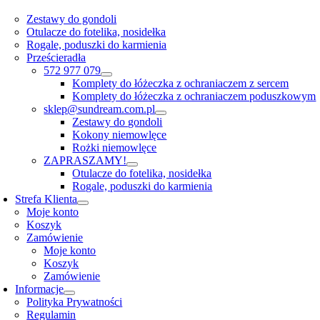
Zestawy do gondoli
Otulacze do fotelika, nosidełka
Rogale, poduszki do karmienia
Prześcieradła
572 977 079
Komplety do łóżeczka z ochraniaczem z sercem
Komplety do łóżeczka z ochraniaczem poduszkowym
sklep@sundream.com.pl
Zestawy do gondoli
Kokony niemowlęce
Rożki niemowlęce
ZAPRASZAMY!
Otulacze do fotelika, nosidełka
Rogale, poduszki do karmienia
Strefa Klienta
Moje konto
Koszyk
Zamówienie
Moje konto
Koszyk
Zamówienie
Informacje
Polityka Prywatności
Regulamin