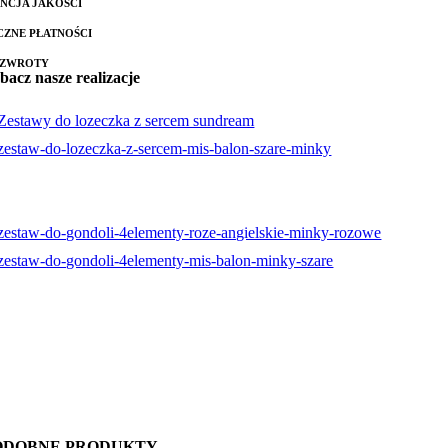
NCJA JAKOŚCI
CZNE PŁATNOŚCI
 ZWROTY
bacz nasze realizacje
ODOBNE PRODUKTY