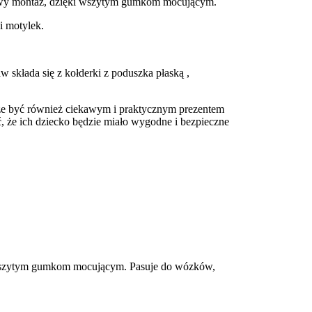
Łatwy montaż, dzięki wszytym gumkom mocującym.
i motylek.
 składa się z kołderki z poduszka płaską ,
oże być również ciekawym i praktycznym prezentem
ć, że ich dziecko będzie miało wygodne i bezpieczne
ki wszytym gumkom mocującym. Pasuje do wózków,