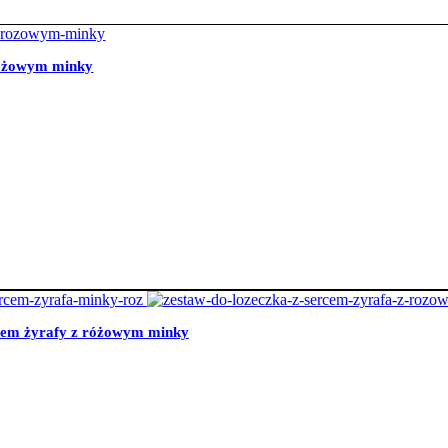
 różowym minky
rcem żyrafy z różowym minky