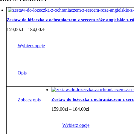
Zestaw do łóżeczka z ochraniaczem z sercem róże angielskie z
Zakres
159,00
zł
–
184,00
zł
cen:
od
159,00zł
Wybierz opcje
do
184,00zł
Ten
produkt
ma
Opis
wiele
wariantów.
Opcje
można
wybrać
Zestaw do łóżeczka z ochraniaczem z se
Zobacz opis
na
Zakres
159,00
zł
–
184,00
zł
stronie
cen:
produktu
od
159,00zł
Wybierz opcje
do