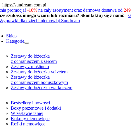
Skip
https://sundream.com.pl
to
tnia promocja!
-10%
na cały asortyment oraz darmowa dostawa od
249 
content
że szukasz innego wzoru lub rozmiaru? Skontaktuj się z nami!
|
s
oggle
avigation
Sklep
Kategorie
Zestawy do łóżeczka
z ochraniaczem z sercem
Zestawy z muślinem
Zestawy do łóżeczka velvetem
Zestawy do łóżeczka
z ochraniaczem poduszkowym
Zestawy do łóżeczka warkoczem
Bestsellery i nowości
Boxy prezentowe i dodatki
W zestawie taniej
Kokony niemowlęce
Rożki niemowlęce