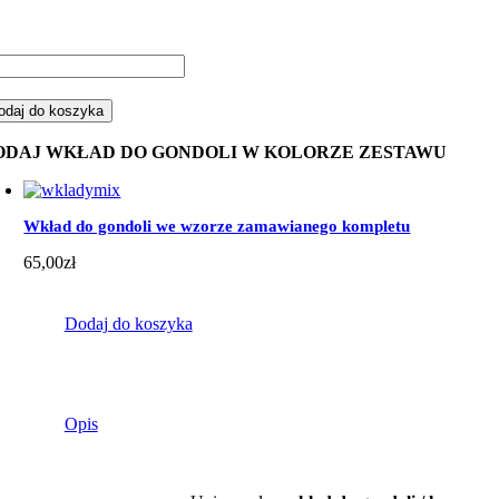
ść
staw
odaj do koszyka
ndoli
pacz
ODAJ WKŁAD DO GONDOLI W KOLORZE ZESTAWU
żowy
żowym
nky
Wkład do gondoli we wzorze zamawianego kompletu
65,00
zł
Dodaj do koszyka
Opis