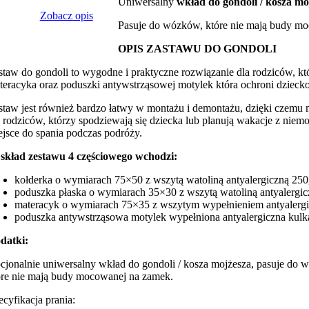
Uniwersalny
wkład do gondoli / kosza mo
Zobacz opis
Pasuje do wózków, które nie mają budy mo
OPIS ZASTAWU DO GONDOLI
staw do gondoli to wygodne i praktyczne rozwiązanie dla rodziców, kt
teracyka oraz poduszki antywstrząsowej motylek która ochroni dzieck
staw jest również bardzo łatwy w montażu i demontażu, dzięki czemu 
a rodziców, którzy spodziewają się dziecka lub planują wakacje z niem
ejsce do spania podczas podróży.
skład zestawu 4 częściowego wchodzi:
kołderka o wymiarach 75×50 z wszytą watoliną antyalergiczną 25
poduszka płaska o wymiarach 35×30 z wszytą watoliną antyalergi
materacyk o wymiarach 75×35 z wszytym wypełnieniem antyaler
poduszka antywstrząsowa motylek wypełniona antyalergiczna kulk
datki:
cjonalnie uniwersalny wkład do gondoli / kosza mojżesza, pasuje do
óre nie mają budy mocowanej na zamek.
ecyfikacja prania: