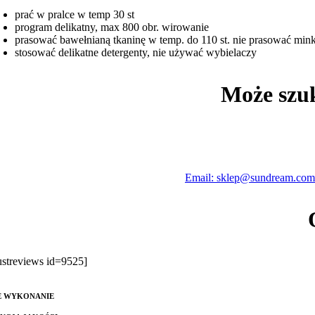
prać w pralce w temp 30 st
program delikatny, max 800 obr. wirowanie
prasować bawełnianą tkaninę w temp. do 110 st. nie prasować min
stosować delikatne detergenty, nie używać wybielaczy
Może szu
Email: sklep@sundream.com
rustreviews id=9525]
E WYKONANIE