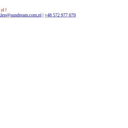
zł !
klep@sundream.com.pl
|
+48 572 977 079
572 977 079
SKLEP@SUNDREAM.PL