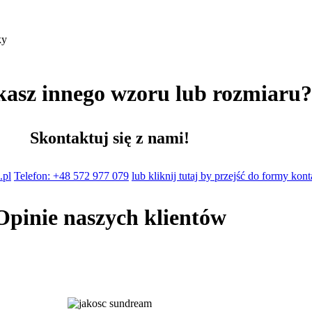
ky
kasz innego wzoru lub rozmiaru
Skontaktuj się z nami!
.pl
Telefon: +48 572 977 079
lub kliknij tutaj by przejść do formy kon
Opinie naszych klientów