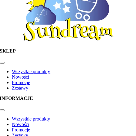
SKLEP
Toggle
Navigation
Wszystkie produkty
Nowości
Promocje
Zestawy
INFORMACJE
Toggle
Navigation
Wszystkie produkty
Nowości
Promocje
Zestawy