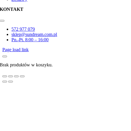
KONTAKT
Toggle
Navigation
572 977 079
sklep@sundream.com.pl
Pn.-Pt. 8:00 – 16:00
Page load link
Brak produktów w koszyku.
Go
to
Top