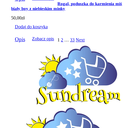
Rogal, poduszka do karmienia miś
biały boy z niebieskim minky
50,00
zł
Dodaj do koszyka
Opis
Zobacz opis
1
2
…
33
Next