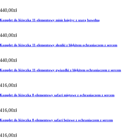
440,00
zł
Komplet do łóżeczka 11-elementowy misie księżyc z szarą bawełną
440,00
zł
Komplet do łóżeczka 11-elementowy słoniki z błękitem ochraniaczem z sercem
440,00
zł
Komplet do łóżeczka 11-elementowy gwiazdki z błękitem ochraniaczem z sercem
416,00
zł
Komplet do łóżeczka 8-elementowy safari miętowe z ochraniaczem z sercem
416,00
zł
Komplet do łóżeczka 8-elementowy safari beżowe z ochraniaczem z sercem
416,00
zł