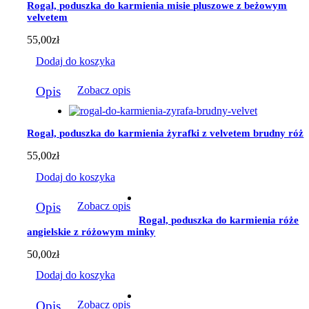
Rogal, poduszka do karmienia misie pluszowe z beżowym
można
velvetem
wybrać
na
55,00
zł
stronie
produktu
Dodaj do koszyka
Opis
Zobacz opis
Rogal, poduszka do karmienia żyrafki z velvetem brudny róż
55,00
zł
Dodaj do koszyka
Opis
Zobacz opis
Rogal, poduszka do karmienia róże
angielskie z różowym minky
50,00
zł
Dodaj do koszyka
Opis
Zobacz opis