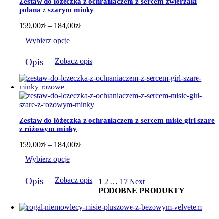
Zestaw do łóżeczka z ochraniaczem z sercem zwierzaki
na
polana z szarym minky
stronie
produktu
Zakres
159,00
zł
–
184,00
zł
cen:
Wybierz opcje
od
159,00zł
Ten
do
Opis
Zobacz opis
produkt
184,00zł
ma
wiele
wariantów.
Opcje
można
wybrać
Zestaw do łóżeczka z ochraniaczem z sercem misie girl szare
na
z różowym minky
stronie
produktu
Zakres
159,00
zł
–
184,00
zł
cen:
Wybierz opcje
od
159,00zł
Ten
do
Opis
Zobacz opis
1
2
…
17
Next
produkt
184,00zł
PODOBNE PRODUKTY
ma
wiele
wariantów.
Opcje