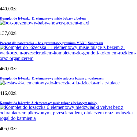
440,00
zł
Komplet do łóżeczka 11-elementowy misie bobasy z beżem
137,00
zł
Prezent dla noworodka – box prezentowy premium MAXI | Sundream
460,00
zł
Komplet do łóżeczka 11-elementowy misie tulące z beżem z warkoczem
416,00
zł
Komplet do łóżeczka 8-elementowy misie tulące z beżowym minky
405,00
zł