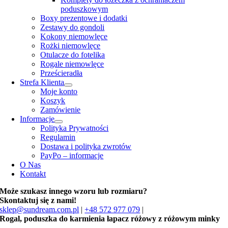
poduszkowym
Boxy prezentowe i dodatki
Zestawy do gondoli
Kokony niemowlęce
Rożki niemowlęce
Otulacze do fotelika
Rogale niemowlęce
Prześcieradła
Strefa Klienta
Moje konto
Koszyk
Zamówienie
Informacje
Polityka Prywatności
Regulamin
Dostawa i polityka zwrotów
PayPo – informacje
O Nas
Kontakt
Może szukasz innego wzoru lub rozmiaru?
Skontaktuj się z nami!
sklep@sundream.com.pl
|
+48 572 977 079
|
Rogal, poduszka do karmienia łapacz różowy z różowym minky