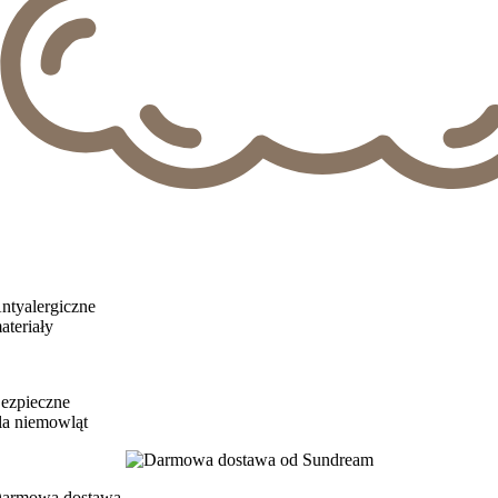
ntyalergiczne
ateriały
ezpieczne
la niemowląt
armowa dostawa