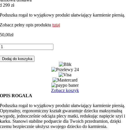
d 299 zł
Poduszka rogal to wyjątkowy produkt ułatwiający karmienie piersią.
Zobacz pełny opis produktu
tutaj
50,00
zł
ilość
Rogal,
poduszka
Dodaj do koszyka
do
karmienia
łapacz
różowy
z
różowym
Zobacz koszyk
minky
OPIS ROGALA
Poduszka rogal to wyjątkowy produkt ułatwiający karmienie piersią.
Optymalny, ergonomiczny kształt gwarantuje dziecku maksymalną
wygodę, jednocześnie odciąża plecy matki, redukując napięcie szyi i
karku. Stanowi stabilne podparcie dla Twoich przedramion, dzięki
czemu bezpiecznie ułożysz swojego dziecko do karmienia.