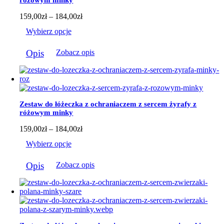
Zakres
159,00
zł
–
184,00
zł
cen:
Wybierz opcje
od
159,00zł
Ten
do
Opis
Zobacz opis
produkt
184,00zł
ma
wiele
wariantów.
Opcje
można
Zestaw do łóżeczka z ochraniaczem z sercem żyrafy z
wybrać
różowym minky
na
stronie
Zakres
159,00
zł
–
184,00
zł
produktu
cen:
Wybierz opcje
od
159,00zł
Ten
do
Opis
Zobacz opis
produkt
184,00zł
ma
wiele
wariantów.
Opcje
można
wybrać