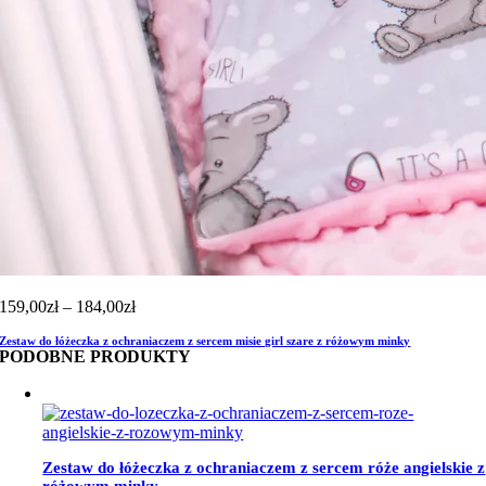
Zakres
159,00
zł
–
184,00
zł
cen:
Zestaw do łóżeczka z ochraniaczem z sercem misie girl szare z różowym minky
od
PODOBNE PRODUKTY
159,00zł
do
184,00zł
Zestaw do łóżeczka z ochraniaczem z sercem róże angielskie z
różowym minky