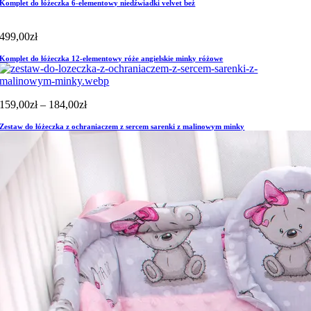
Komplet do łóżeczka 6-elementowy niedźwiadki velvet beż
499,00
zł
Komplet do łóżeczka 12-elementowy róże angielskie minky różowe
Zakres
159,00
zł
–
184,00
zł
cen:
Zestaw do łóżeczka z ochraniaczem z sercem sarenki z malinowym minky
od
159,00zł
do
184,00zł