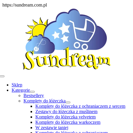
Skip
https://sundream.com.pl
to
content
Toggle
Navigation
Sklep
Kategorie
Bestsellery
Komplety do łóżeczka
Komplety do łóżeczka z ochraniaczem z sercem
Zestawy do łóżeczka z muślinem
Komplety do łóżeczka velvetem
Komplety do łóżeczka warkoczem
W zestawie taniej
Komplety do łóżeczka z ochraniaczem