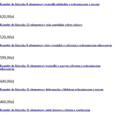
Komplet do łóżeczka 8-elementowy gwiazdki niebieskie z ochraniaczem z sercem
620,00
zł
Komplet do łóżeczka 12-elementowy róże angielskie velvet różowy
520,00
zł
Komplet do łóżeczka 8-elementowy róże cygańskie z velvetem z ochraniaczem pikowanym
599,00
zł
Komplet do łóżeczka 11-elementowy gwiazdki z szarym velvetem z ochraniaczem
pikowanym
440,00
zł
Komplet do łóżeczka 11-elementowy dobranocka z błękitem ochraniaczem z sercem
460,00
zł
Komplet do łóżeczka 11-elementowy misie latające z beżem z warkoczem