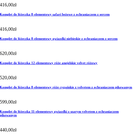
416,00
zł
Komplet do łóżeczka 8-elementowy safari beżowe z ochraniaczem z sercem
416,00
zł
Komplet do łóżeczka 8-elementowy gwiazdki niebieskie z ochraniaczem z sercem
620,00
zł
Komplet do łóżeczka 12-elementowy róże angielskie velvet różowy
520,00
zł
Komplet do łóżeczka 8-elementowy róże cygańskie z velvetem z ochraniaczem pikowanym
599,00
zł
Komplet do łóżeczka 11-elementowy gwiazdki z szarym velvetem z ochraniaczem
pikowanym
440,00
zł