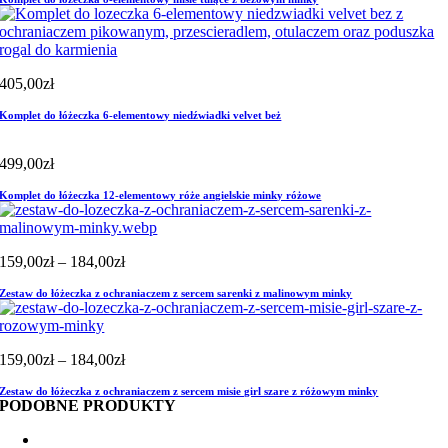
405,00
zł
Komplet do łóżeczka 6-elementowy niedźwiadki velvet beż
499,00
zł
Komplet do łóżeczka 12-elementowy róże angielskie minky różowe
Zakres
159,00
zł
–
184,00
zł
cen:
Zestaw do łóżeczka z ochraniaczem z sercem sarenki z malinowym minky
od
159,00zł
do
184,00zł
Zakres
159,00
zł
–
184,00
zł
cen:
Zestaw do łóżeczka z ochraniaczem z sercem misie girl szare z różowym minky
od
PODOBNE PRODUKTY
159,00zł
do