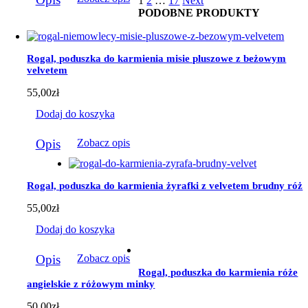
1
2
…
17
Next
produkt
184,00zł
PODOBNE PRODUKTY
ma
wiele
wariantów.
Opcje
Rogal, poduszka do karmienia misie pluszowe z beżowym
można
velvetem
wybrać
na
55,00
zł
stronie
produktu
Dodaj do koszyka
Opis
Zobacz opis
Rogal, poduszka do karmienia żyrafki z velvetem brudny róż
55,00
zł
Dodaj do koszyka
Opis
Zobacz opis
Rogal, poduszka do karmienia róże
angielskie z różowym minky
50,00
zł