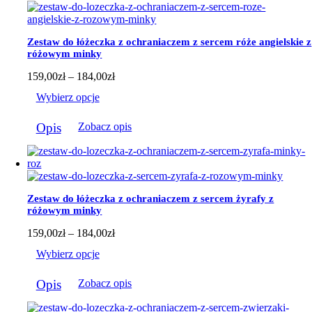
184,00zł
Zestaw do łóżeczka z ochraniaczem z sercem róże angielskie z
różowym minky
Zakres
159,00
zł
–
184,00
zł
cen:
Wybierz opcje
od
159,00zł
Ten
do
Opis
Zobacz opis
produkt
184,00zł
ma
wiele
wariantów.
Opcje
można
Zestaw do łóżeczka z ochraniaczem z sercem żyrafy z
wybrać
różowym minky
na
stronie
Zakres
159,00
zł
–
184,00
zł
produktu
cen:
Wybierz opcje
od
159,00zł
Ten
do
Opis
Zobacz opis
produkt
184,00zł
ma
wiele