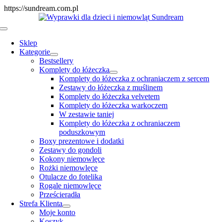
Skip
https://sundream.com.pl
to
content
Toggle
Navigation
Sklep
Kategorie
Bestsellery
Komplety do łóżeczka
Komplety do łóżeczka z ochraniaczem z sercem
Zestawy do łóżeczka z muślinem
Komplety do łóżeczka velvetem
Komplety do łóżeczka warkoczem
W zestawie taniej
Komplety do łóżeczka z ochraniaczem
poduszkowym
Boxy prezentowe i dodatki
Zestawy do gondoli
Kokony niemowlęce
Rożki niemowlęce
Otulacze do fotelika
Rogale niemowlęce
Prześcieradła
Strefa Klienta
Moje konto
Koszyk