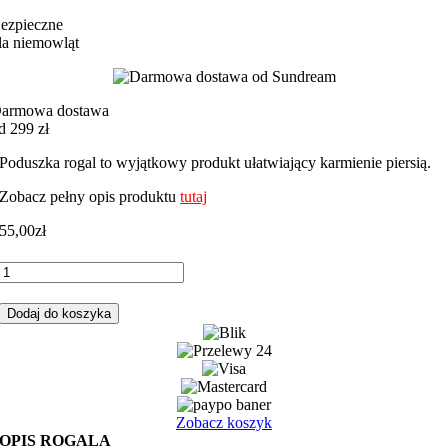
ezpieczne
la niemowląt
armowa dostawa
d 299 zł
Poduszka rogal to wyjątkowy produkt ułatwiający karmienie piersią.
Zobacz pełny opis produktu
tutaj
55,00
zł
ilość
Rogal,
poduszka
Dodaj do koszyka
do
karmienia
żyrafki
z
velvetem
brudny
Zobacz koszyk
róż
OPIS ROGALA