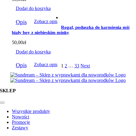
Dodaj do koszyka
Opis
Zobacz opis
Rogal, poduszka do karmienia miś
biały boy z niebieskim minky
50,00
zł
Dodaj do koszyka
Opis
Zobacz opis
1
2
…
33
Next
SKLEP
Toggle
Navigation
Wszystkie produkty
Nowości
Promocje
Zestawy