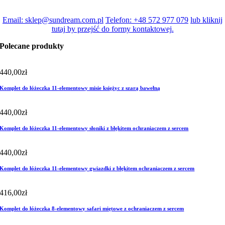
Email: sklep@sundream.com.pl
Telefon: +48 572 977 079
lub kliknij
tutaj by przejść do formy kontaktowej.
Polecane produkty
440,00
zł
Komplet do łóżeczka 11-elementowy misie księżyc z szarą bawełną
440,00
zł
Komplet do łóżeczka 11-elementowy słoniki z błękitem ochraniaczem z sercem
440,00
zł
Komplet do łóżeczka 11-elementowy gwiazdki z błękitem ochraniaczem z sercem
416,00
zł
Komplet do łóżeczka 8-elementowy safari miętowe z ochraniaczem z sercem