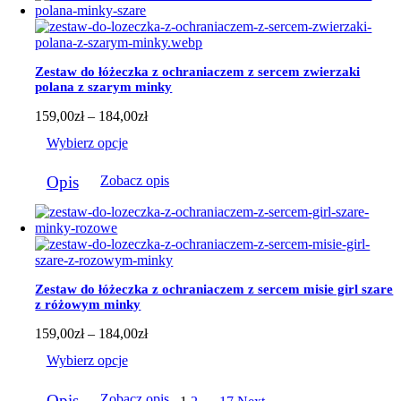
wariantów.
Opcje
można
wybrać
Zestaw do łóżeczka z ochraniaczem z sercem zwierzaki
na
polana z szarym minky
stronie
produktu
Zakres
159,00
zł
–
184,00
zł
cen:
Wybierz opcje
od
159,00zł
Ten
do
Opis
Zobacz opis
produkt
184,00zł
ma
wiele
wariantów.
Opcje
można
wybrać
Zestaw do łóżeczka z ochraniaczem z sercem misie girl szare
na
z różowym minky
stronie
produktu
Zakres
159,00
zł
–
184,00
zł
cen:
Wybierz opcje
od
159,00zł
Ten
do
Opis
Zobacz opis