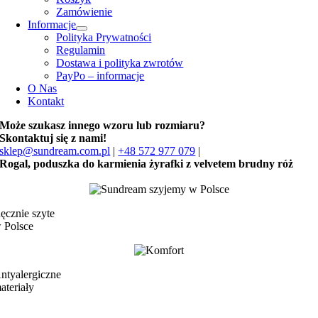
Zamówienie
Informacje
Polityka Prywatności
Regulamin
Dostawa i polityka zwrotów
PayPo – informacje
O Nas
Kontakt
Może szukasz innego wzoru lub rozmiaru?
Skontaktuj się z nami!
sklep@sundream.com.pl
|
+48 572 977 079
|
Rogal, poduszka do karmienia żyrafki z velvetem brudny róż
ęcznie szyte
 Polsce
ntyalergiczne
ateriały