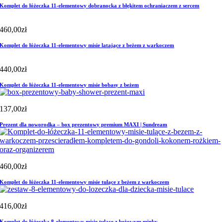
Komplet do łóżeczka 11-elementowy dobranocka z błękitem ochraniaczem z sercem
460,00
zł
Komplet do łóżeczka 11-elementowy misie latające z beżem z warkoczem
440,00
zł
Komplet do łóżeczka 11-elementowy misie bobasy z beżem
137,00
zł
Prezent dla noworodka – box prezentowy premium MAXI | Sundream
460,00
zł
Komplet do łóżeczka 11-elementowy misie tulące z beżem z warkoczem
416,00
zł
Komplet do łóżeczka 8-elementowy misie tulące z beżowym minky