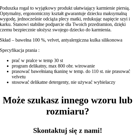
Poduszka rogal to wyjątkowy produkt ułatwiający karmienie piersią.
Optymalny, ergonomiczny kształt gwarantuje dziecku maksymalną
wygodę, jednocześnie odciąża plecy matki, redukując napięcie szyi i
karku. Stanowi stabilne podparcie dla Twoich przedramion, dzięki
czemu bezpiecznie ułożysz swojego dziecko do karmienia.
Skład – bawełna 100 %, velvet, antyalergiczna kulka silikonowa
Specyfikacja prania :
prać w pralce w temp 30 st
program delikatny, max 800 obr. wirowanie
prasować bawełnianą tkaninę w temp. do 110 st. nie prasować
velvetu
stosować delikatne detergenty, nie używać wybielaczy
Może szukasz innego wzoru lub
rozmiaru?
Skontaktuj się z nami!