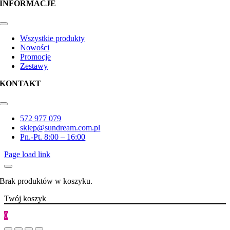
INFORMACJE
Toggle
Navigation
Wszystkie produkty
Nowości
Promocje
Zestawy
KONTAKT
Toggle
Navigation
572 977 079
sklep@sundream.com.pl
Pn.-Pt. 8:00 – 16:00
Page load link
Brak produktów w koszyku.
Twój koszyk
0