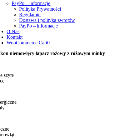
PayPo – informacje
Polityka Prywatności
Regulamin
Dostawa i polityka zwrotów
PayPo – informacje
O Nas
Kontakt
WooCommerce Cart
0
kon niemowlęcy łapacz różowy z różowym minky
e szyte
ce
ergiczne
ały
eczne
emowląt