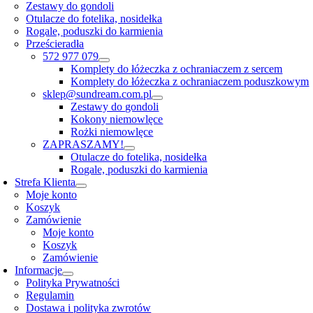
Zestawy do gondoli
Otulacze do fotelika, nosidełka
Rogale, poduszki do karmienia
Prześcieradła
572 977 079
Komplety do łóżeczka z ochraniaczem z sercem
Komplety do łóżeczka z ochraniaczem poduszkowym
sklep@sundream.com.pl
Zestawy do gondoli
Kokony niemowlęce
Rożki niemowlęce
ZAPRASZAMY!
Otulacze do fotelika, nosidełka
Rogale, poduszki do karmienia
Strefa Klienta
Moje konto
Koszyk
Zamówienie
Moje konto
Koszyk
Zamówienie
Informacje
Polityka Prywatności
Regulamin
Dostawa i polityka zwrotów