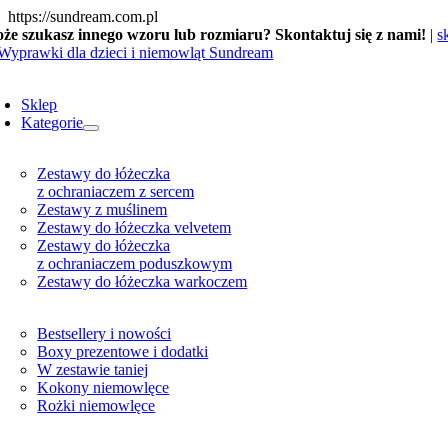
Skip
https://sundream.com.pl
to
że szukasz innego wzoru lub rozmiaru? Skontaktuj się z nami!
|
s
content
oggle
avigation
Sklep
Kategorie
Zestawy do łóżeczka
z ochraniaczem z sercem
Zestawy z muślinem
Zestawy do łóżeczka velvetem
Zestawy do łóżeczka
z ochraniaczem poduszkowym
Zestawy do łóżeczka warkoczem
Bestsellery i nowości
Boxy prezentowe i dodatki
W zestawie taniej
Kokony niemowlęce
Rożki niemowlęce