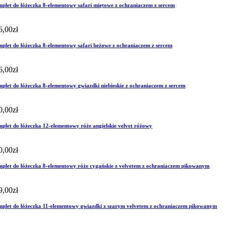
plet do łóżeczka 8-elementowy safari miętowe z ochraniaczem z sercem
6,00
zł
plet do łóżeczka 8-elementowy safari beżowe z ochraniaczem z sercem
6,00
zł
plet do łóżeczka 8-elementowy gwiazdki niebieskie z ochraniaczem z sercem
0,00
zł
plet do łóżeczka 12-elementowy róże angielskie velvet różowy
0,00
zł
plet do łóżeczka 8-elementowy róże cygańskie z velvetem z ochraniaczem pikowanym
9,00
zł
plet do łóżeczka 11-elementowy gwiazdki z szarym velvetem z ochraniaczem pikowanym