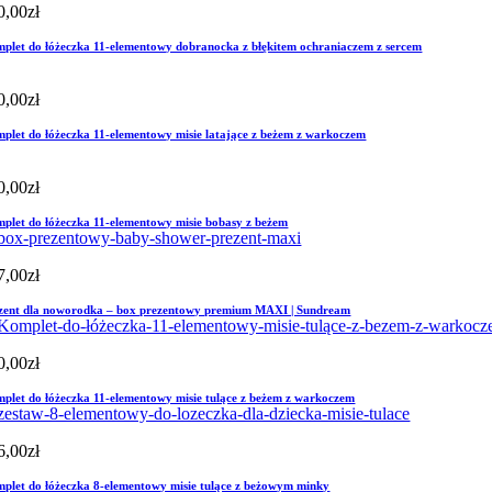
0,00
zł
plet do łóżeczka 11-elementowy dobranocka z błękitem ochraniaczem z sercem
0,00
zł
plet do łóżeczka 11-elementowy misie latające z beżem z warkoczem
0,00
zł
plet do łóżeczka 11-elementowy misie bobasy z beżem
7,00
zł
zent dla noworodka – box prezentowy premium MAXI | Sundream
0,00
zł
plet do łóżeczka 11-elementowy misie tulące z beżem z warkoczem
6,00
zł
plet do łóżeczka 8-elementowy misie tulące z beżowym minky