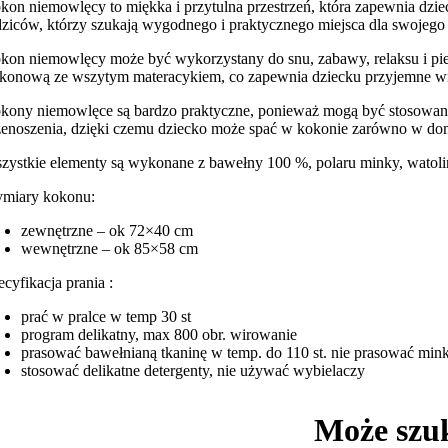
kon niemowlęcy to miękka i przytulna przestrzeń, która zapewnia dzie
dziców, którzy szukają wygodnego i praktycznego miejsca dla swojego 
kon niemowlęcy może być wykorzystany do snu, zabawy, relaksu i pie
likonową ze wszytym materacykiem, co zapewnia dziecku przyjemne w
kony niemowlęce są bardzo praktyczne, ponieważ mogą być stosowane w
zenoszenia, dzięki czemu dziecko może spać w kokonie zarówno w domu
zystkie elementy są wykonane z bawełny 100 %, polaru minky, watoliny
miary kokonu:
zewnętrzne – ok 72×40 cm
wewnętrzne – ok 85×58 cm
ecyfikacja prania :
prać w pralce w temp 30 st
program delikatny, max 800 obr. wirowanie
prasować bawełnianą tkaninę w temp. do 110 st. nie prasować min
stosować delikatne detergenty, nie używać wybielaczy
Może szu