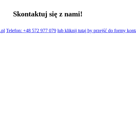
Skontaktuj się z nami!
.pl
Telefon: +48 572 977 079
lub kliknij tutaj by przejść do formy kon