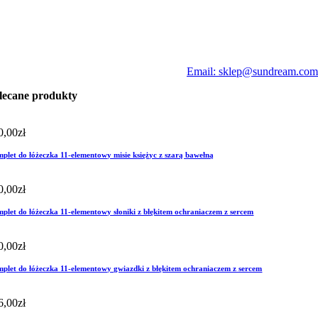
Email: sklep@sundream.com
lecane produkty
0,00
zł
plet do łóżeczka 11-elementowy misie księżyc z szarą bawełną
0,00
zł
plet do łóżeczka 11-elementowy słoniki z błękitem ochraniaczem z sercem
0,00
zł
plet do łóżeczka 11-elementowy gwiazdki z błękitem ochraniaczem z sercem
6,00
zł