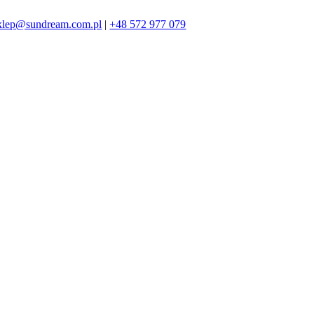
klep@sundream.com.pl
|
+48 572 977 079
572 977 079
SKLEP@SUNDREAM.PL
ZAPRASZAMY!