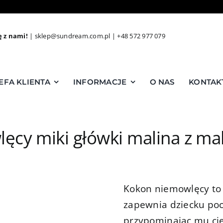
ę z nami!
|
sklep@sundream.com.pl
|
+48 572 977 079
EFA KLIENTA
INFORMACJE
O NAS
KONTAK
ęcy miki główki malina z m
Kokon niemowlęcy to 
zapewnia dziecku poc
przypominając mu cie