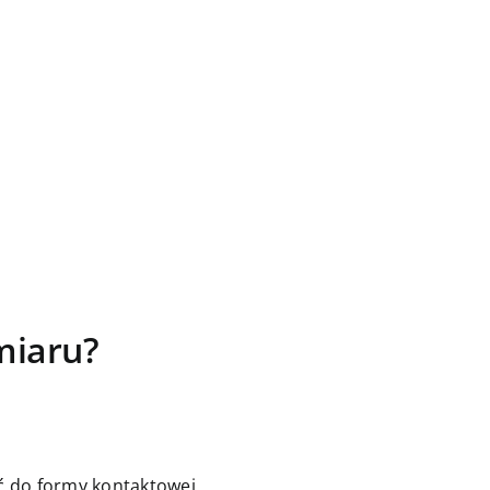
miaru?
jść do formy kontaktowej.