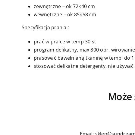
zewnętrzne – ok 72×40 cm
wewnętrzne – ok 85×58 cm
Specyfikacja prania :
prać w pralce w temp 30 st
program delikatny, max 800 obr. wirowanie
prasować bawełnianą tkaninę w temp. do 11
stosować delikatne detergenty, nie używać
Może 
Email: sklep@sundream