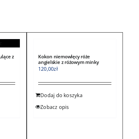
wybrać
na
stronie
produktu
ulące z
Kokon niemowlęcy róże
angielskie z różowym minky
120,00
zł
Dodaj do koszyka
Zobacz opis