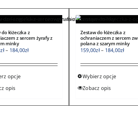
 do łóżeczka z
Zestaw do łóżeczka z
iaczem z sercem żyrafy z
ochraniaczem z sercem zw
ym minky
polana z szarym minky
Zakres
Zakre
0
zł
–
184,00
zł
159,00
zł
–
184,00
zł
cen:
cen:
od
od
159,00zł
159,0
erz opcje
Wybierz opcje
do
do
Ten
cz opis
Zobacz opis
184,00zł
184,0
kt
produkt
ma
wiele
ntów.
wariantów.
Opcje
a
można