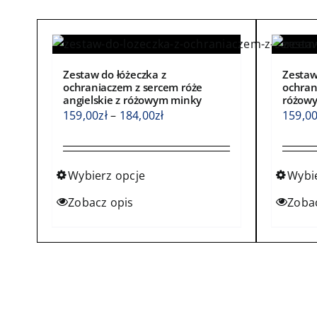
Zestaw do łóżeczka z
Zestaw
ochraniaczem z sercem róże
ochran
angielskie z różowym minky
różow
Zakres
159,00
zł
–
184,00
zł
159,0
cen:
od
159,00zł
Wybierz opcje
Wybi
do
Ten
Ten
Zobacz opis
Zoba
184,00zł
produkt
produ
ma
ma
wiele
wiele
wariantów.
waria
Opcje
Opcje
można
możn