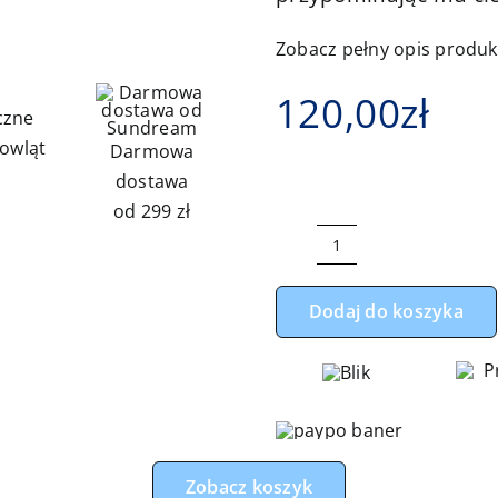
Zobacz pełny opis produ
120,00
zł
czne
owląt
Darmowa
dostawa
od 299 zł
ilość
Kokon
Dodaj do koszyka
niemowlęcy
miki
główki
malina
z
malinowym
Zobacz koszyk
minky