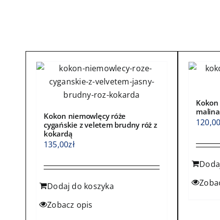
wybrać
wybra
na
na
stronie
stroni
produktu
produ
Kokon 
malina
Kokon niemowlęcy róże
120,0
cygańskie z veletem brudny róż z
kokardą
135,00
zł
Doda
Zoba
Dodaj do koszyka
Zobacz opis