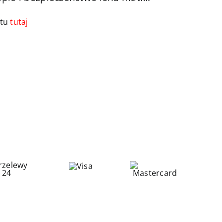
ktu
tutaj