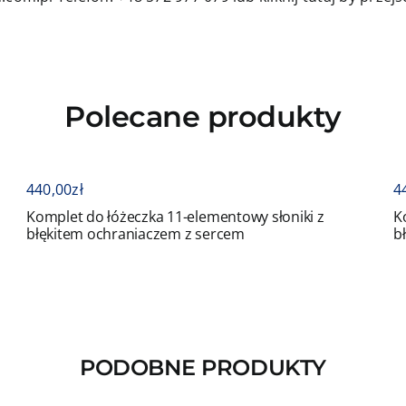
Polecane produkty
440,00
zł
4
z
Komplet do łóżeczka 11-elementowy słoniki z
K
błękitem ochraniaczem z sercem
b
PODOBNE PRODUKTY