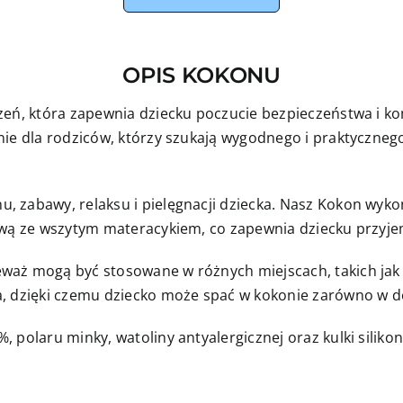
OPIS KOKONU
zeń, która zapewnia dziecku poczucie bezpieczeństwa i ko
ie dla rodziców, którzy szukają wygodnego i praktycznego
 zabawy, relaksu i pielęgnacji dziecka. Nasz Kokon wyko
nową ze wszytym materacykiem, co zapewnia dziecku przyj
aż mogą być stosowane w różnych miejscach, takich jak ł
, dzięki czemu dziecko może spać w kokonie zarówno w do
 polaru minky, watoliny antyalergicznej oraz kulki siliko