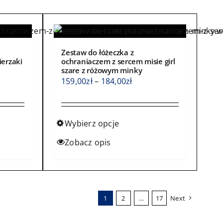
Zestaw do łóżeczka z
ierzaki
ochraniaczem z sercem misie girl
szare z różowym minky
s
Zakres
159,00
zł
–
184,00
zł
cen:
od
0zł
159,00zł
Wybierz opcje
do
Ten
Zobacz opis
0zł
184,00zł
produkt
ma
wiele
wariantów.
1
2
…
17
Next
Opcje
można