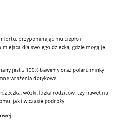
mfortu, przypominając mu ciepło i
 miejsca dla swojego dziecka, gdzie mogą je
nany jest z 100% bawełny oraz polaru minky
emne wrażenia dotykowe.
óżeczka, wózki, łóżka rodziców, czy nawet na
mu, jak i w czasie podróży.
nowej.