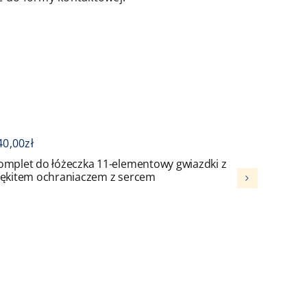
40,00
zł
416,00
z
omplet do łóżeczka 11-elementowy gwiazdki z
Komplet
łękitem ochraniaczem z sercem
ochran