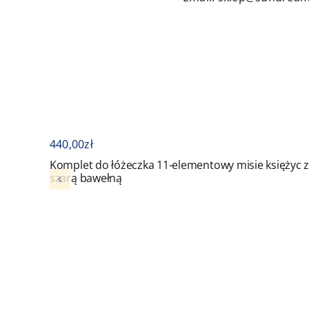
440,00
zł
Komplet do łóżeczka 11-elementowy misie księżyc 
szarą bawełną