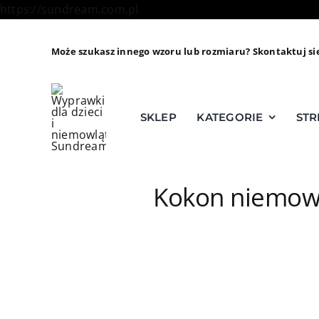
Skip
https://sundream.com.pl
to
content
Może szukasz innego wzoru lub rozmiaru? Skontaktuj si
SKLEP
KATEGORIE
STR
Kokon niemowl