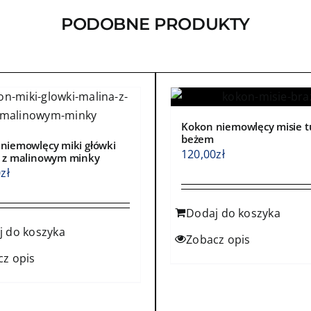
ć
wybrać
PODOBNE PRODUKTY
na
e
stronie
ktu
produktu
Kokon niemowlęcy misie t
beżem
niemowlęcy miki główki
120,00
zł
 z malinowym minky
0
zł
Dodaj do koszyka
j do koszyka
Zobacz opis
cz opis