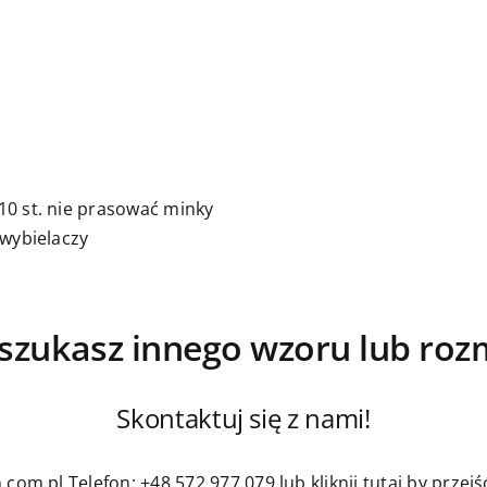
0 st. nie prasować minky
 wybielaczy
szukasz innego wzoru lub roz
Skontaktuj się z nami!
.com.pl
Telefon: +48 572 977 079
lub kliknij tutaj by prze