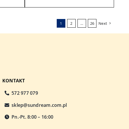
1
2
…
26
Next
KONTAKT
572 977 079
sklep@sundream.com.pl
Pn.-Pt. 8:00 – 16:00