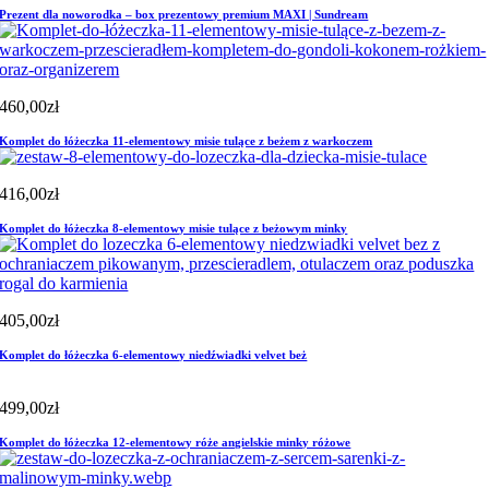
Prezent dla noworodka – box prezentowy premium MAXI | Sundream
460,00
zł
Komplet do łóżeczka 11-elementowy misie tulące z beżem z warkoczem
416,00
zł
Komplet do łóżeczka 8-elementowy misie tulące z beżowym minky
405,00
zł
Komplet do łóżeczka 6-elementowy niedźwiadki velvet beż
499,00
zł
Komplet do łóżeczka 12-elementowy róże angielskie minky różowe