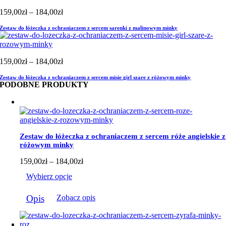
Zakres
159,00
zł
–
184,00
zł
cen:
Zestaw do łóżeczka z ochraniaczem z sercem sarenki z malinowym minky
od
159,00zł
do
184,00zł
Zakres
159,00
zł
–
184,00
zł
cen:
Zestaw do łóżeczka z ochraniaczem z sercem misie girl szare z różowym minky
od
PODOBNE PRODUKTY
159,00zł
do
184,00zł
Zestaw do łóżeczka z ochraniaczem z sercem róże angielskie z
różowym minky
Zakres
159,00
zł
–
184,00
zł
cen:
Wybierz opcje
od
159,00zł
Ten
do
Opis
Zobacz opis
produkt
184,00zł
ma
wiele