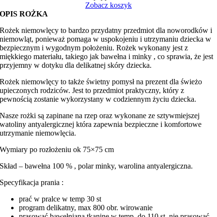
Zobacz koszyk
OPIS ROŻKA
Rożek niemowlęcy to bardzo przydatny przedmiot dla noworodków i
niemowląt, ponieważ pomaga w uspokojeniu i utrzymaniu dziecka w
bezpiecznym i wygodnym położeniu. Rożek wykonany jest z
miękkiego materiału, takiego jak bawełna i minky , co sprawia, że jest
przyjemny w dotyku dla delikatnej skóry dziecka.
Rożek niemowlęcy to także świetny pomysł na prezent dla świeżo
upieczonych rodziców. Jest to przedmiot praktyczny, który z
pewnością zostanie wykorzystany w codziennym życiu dziecka.
Nasze rożki są zapinane na rzep oraz wykonane ze sztywmiejszej
watoliny antyalergicznej która zapewnia bezpieczne i komfortowe
utrzymanie niemowlęcia.
Wymiary po rozłożeniu ok 75×75 cm
Skład – bawełna 100 % , polar minky, warolina antyalergiczna.
Specyfikacja prania :
prać w pralce w temp 30 st
program delikatny, max 800 obr. wirowanie
prasować bawełnianą tkaninę w temp. do 110 st. nie prasować