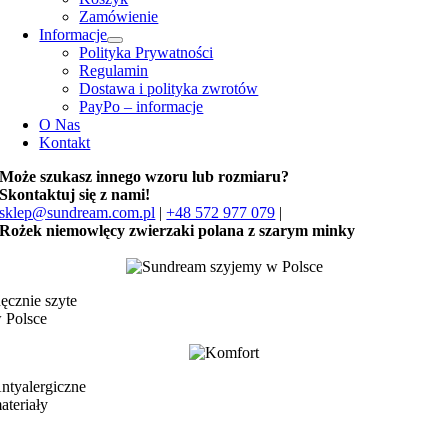
Zamówienie
Informacje
Polityka Prywatności
Regulamin
Dostawa i polityka zwrotów
PayPo – informacje
O Nas
Kontakt
Może szukasz innego wzoru lub rozmiaru?
Skontaktuj się z nami!
sklep@sundream.com.pl
|
+48 572 977 079
|
Rożek niemowlęcy zwierzaki polana z szarym minky
ęcznie szyte
 Polsce
ntyalergiczne
ateriały