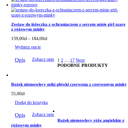
wiele
wariantów.
Opcje
można
wybrać
Zestaw do łóżeczka z ochraniaczem z sercem misie girl szare
na
z różowym minky
stronie
produktu
Zakres
159,00
zł
–
184,00
zł
cen:
Wybierz opcje
od
159,00zł
Ten
do
Opis
Zobacz opis
1
2
…
17
Next
produkt
184,00zł
PODOBNE PRODUKTY
ma
wiele
wariantów.
Opcje
Rożek niemowlęcy miki główki czerwona z czerwonym minky
można
wybrać
55,00
zł
na
stronie
Dodaj do koszyka
produktu
Opis
Zobacz opis
Rożek niemowlęcy róże angielskie z
różowym minky