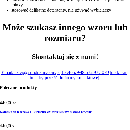
minky
stosować delikatne detergenty, nie używać wybielaczy
Może szukasz innego wzoru lub
rozmiaru?
Skontaktuj się z nami!
Email: sklep@sundream.com.pl
Telefon: +48 572 977 079
lub kliknij
tutaj by przejść do formy kontaktowej.
Polecane produkty
440,00
zł
Komplet do łóżeczka 11-elementowy misie księżyc z szarą bawełną
440,00
zł