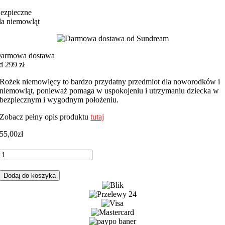
ezpieczne
la niemowląt
armowa dostawa
d 299 zł
Rożek niemowlęcy to bardzo przydatny przedmiot dla noworodków i
niemowląt, ponieważ pomaga w uspokojeniu i utrzymaniu dziecka w
bezpiecznym i wygodnym położeniu.
Zobacz pełny opis produktu
tutaj
55,00
zł
ilość
Rożek
niemowlęcy
Dodaj do koszyka
zwierzaki
polana
z
szarym
minky