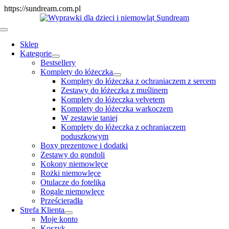
Skip
https://sundream.com.pl
to
content
Toggle
Navigation
Sklep
Kategorie
Bestsellery
Komplety do łóżeczka
Komplety do łóżeczka z ochraniaczem z sercem
Zestawy do łóżeczka z muślinem
Komplety do łóżeczka velvetem
Komplety do łóżeczka warkoczem
W zestawie taniej
Komplety do łóżeczka z ochraniaczem
poduszkowym
Boxy prezentowe i dodatki
Zestawy do gondoli
Kokony niemowlęce
Rożki niemowlęce
Otulacze do fotelika
Rogale niemowlęce
Prześcieradła
Strefa Klienta
Moje konto
Koszyk