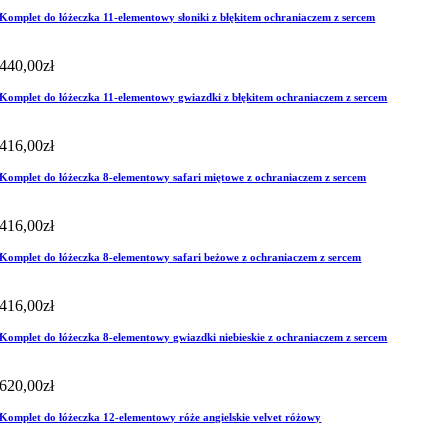
Komplet do łóżeczka 11-elementowy słoniki z błękitem ochraniaczem z sercem
440,00
zł
Komplet do łóżeczka 11-elementowy gwiazdki z błękitem ochraniaczem z sercem
416,00
zł
Komplet do łóżeczka 8-elementowy safari miętowe z ochraniaczem z sercem
416,00
zł
Komplet do łóżeczka 8-elementowy safari beżowe z ochraniaczem z sercem
416,00
zł
Komplet do łóżeczka 8-elementowy gwiazdki niebieskie z ochraniaczem z sercem
620,00
zł
Komplet do łóżeczka 12-elementowy róże angielskie velvet różowy