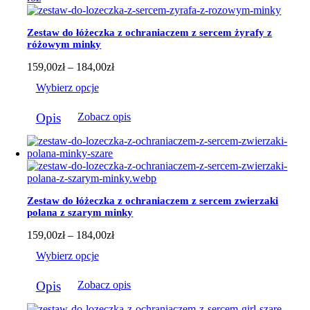
wariantów.
Opcje
można
Zestaw do łóżeczka z ochraniaczem z sercem żyrafy z
wybrać
różowym minky
na
stronie
Zakres
159,00
zł
–
184,00
zł
produktu
cen:
Wybierz opcje
od
159,00zł
Ten
do
Opis
Zobacz opis
produkt
184,00zł
ma
wiele
wariantów.
Opcje
można
wybrać
Zestaw do łóżeczka z ochraniaczem z sercem zwierzaki
na
polana z szarym minky
stronie
produktu
Zakres
159,00
zł
–
184,00
zł
cen:
Wybierz opcje
od
159,00zł
Ten
do
Opis
Zobacz opis
produkt
184,00zł
ma