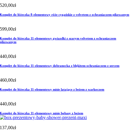
520,00
zł
Komplet do łóżeczka 8-elementowy róże cygańskie z velvetem z ochraniaczem pikowanym
599,00
zł
Komplet do łóżeczka 11-elementowy gwiazdki z szarym velvetem z ochraniaczem
pikowanym
440,00
zł
Komplet do łóżeczka 11-elementowy dobranocka z błękitem ochraniaczem z sercem
460,00
zł
Komplet do łóżeczka 11-elementowy misie latające z beżem z warkoczem
440,00
zł
Komplet do łóżeczka 11-elementowy misie bobasy z beżem
137,00
zł