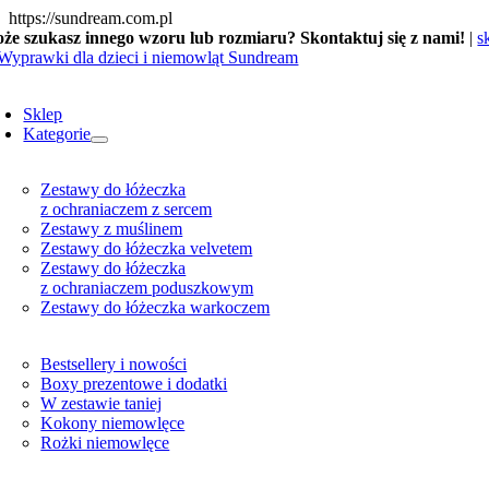
Skip
https://sundream.com.pl
to
że szukasz innego wzoru lub rozmiaru? Skontaktuj się z nami!
|
s
content
oggle
avigation
Sklep
Kategorie
Zestawy do łóżeczka
z ochraniaczem z sercem
Zestawy z muślinem
Zestawy do łóżeczka velvetem
Zestawy do łóżeczka
z ochraniaczem poduszkowym
Zestawy do łóżeczka warkoczem
Bestsellery i nowości
Boxy prezentowe i dodatki
W zestawie taniej
Kokony niemowlęce
Rożki niemowlęce