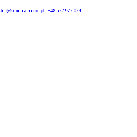
klep@sundream.com.pl
|
+48 572 977 079
572 977 079
SKLEP@SUNDREAM.PL
ZAPRASZAMY!