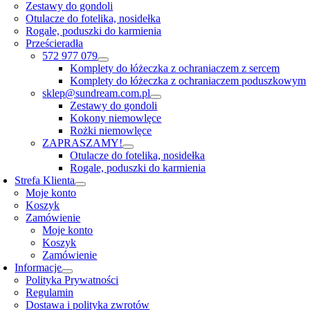
Zestawy do gondoli
Otulacze do fotelika, nosidełka
Rogale, poduszki do karmienia
Prześcieradła
572 977 079
Komplety do łóżeczka z ochraniaczem z sercem
Komplety do łóżeczka z ochraniaczem poduszkowym
sklep@sundream.com.pl
Zestawy do gondoli
Kokony niemowlęce
Rożki niemowlęce
ZAPRASZAMY!
Otulacze do fotelika, nosidełka
Rogale, poduszki do karmienia
Strefa Klienta
Moje konto
Koszyk
Zamówienie
Moje konto
Koszyk
Zamówienie
Informacje
Polityka Prywatności
Regulamin
Dostawa i polityka zwrotów