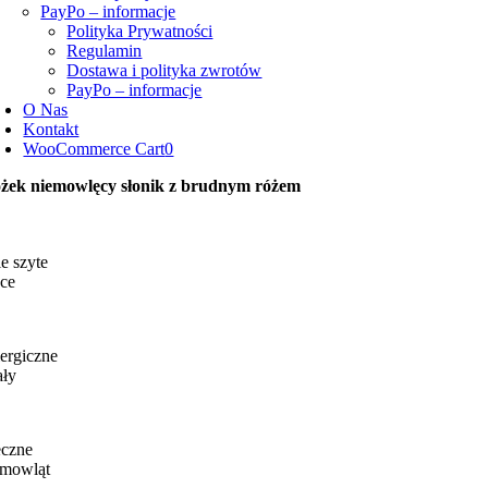
PayPo – informacje
Polityka Prywatności
Regulamin
Dostawa i polityka zwrotów
PayPo – informacje
O Nas
Kontakt
WooCommerce Cart
0
żek niemowlęcy słonik z brudnym różem
e szyte
ce
ergiczne
ały
eczne
emowląt