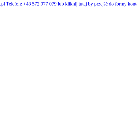
.pl
Telefon: +48 572 977 079
lub kliknij tutaj by przejść do formy kon