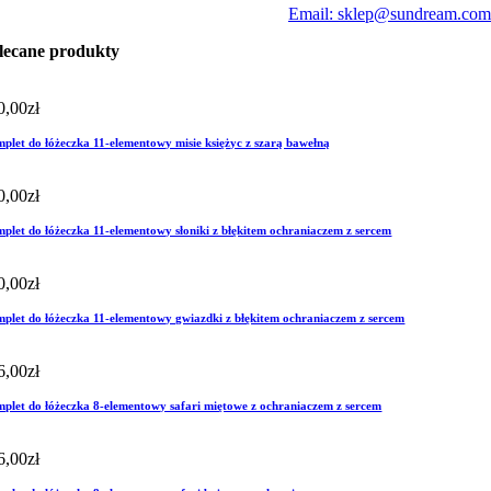
Email: sklep@sundream.com
lecane produkty
0,00
zł
plet do łóżeczka 11-elementowy misie księżyc z szarą bawełną
0,00
zł
plet do łóżeczka 11-elementowy słoniki z błękitem ochraniaczem z sercem
0,00
zł
plet do łóżeczka 11-elementowy gwiazdki z błękitem ochraniaczem z sercem
6,00
zł
plet do łóżeczka 8-elementowy safari miętowe z ochraniaczem z sercem
6,00
zł