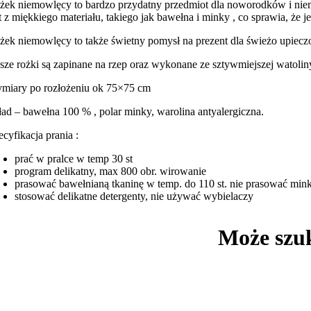
żek niemowlęcy to bardzo przydatny przedmiot dla noworodków i ni
st z miękkiego materiału, takiego jak bawełna i minky , co sprawia, że 
żek niemowlęcy to także świetny pomysł na prezent dla świeżo upieczo
sze rożki są zapinane na rzep oraz wykonane ze sztywmiejszej watolin
miary po rozłożeniu ok 75×75 cm
ład – bawełna 100 % , polar minky, warolina antyalergiczna.
ecyfikacja prania :
prać w pralce w temp 30 st
program delikatny, max 800 obr. wirowanie
prasować bawełnianą tkaninę w temp. do 110 st. nie prasować min
stosować delikatne detergenty, nie używać wybielaczy
Może szu