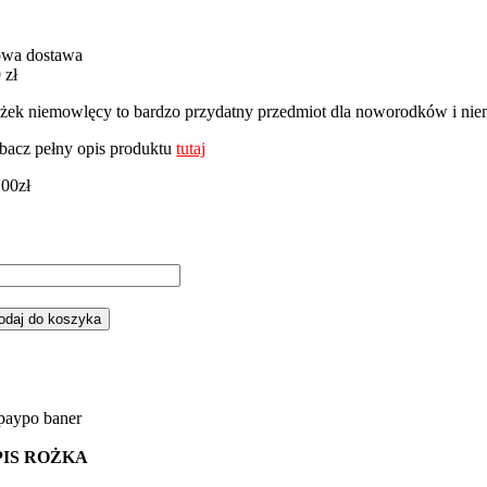
wa dostawa
 zł
żek niemowlęcy to bardzo przydatny przedmiot dla noworodków i nie
bacz pełny opis produktu
tutaj
,00
zł
ść
żek
emowlęcy
odaj do koszyka
nik
udnym
żem
PIS ROŻKA