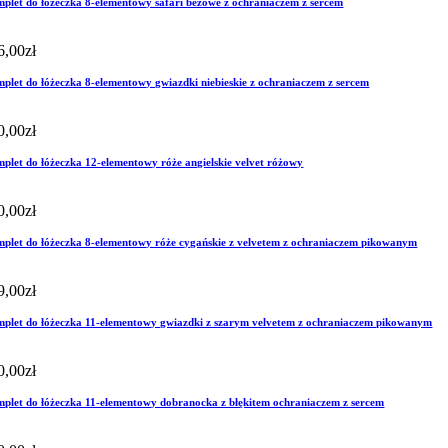
plet do łóżeczka 8-elementowy safari beżowe z ochraniaczem z sercem
6,00
zł
plet do łóżeczka 8-elementowy gwiazdki niebieskie z ochraniaczem z sercem
0,00
zł
plet do łóżeczka 12-elementowy róże angielskie velvet różowy
0,00
zł
plet do łóżeczka 8-elementowy róże cygańskie z velvetem z ochraniaczem pikowanym
9,00
zł
plet do łóżeczka 11-elementowy gwiazdki z szarym velvetem z ochraniaczem pikowanym
0,00
zł
plet do łóżeczka 11-elementowy dobranocka z błękitem ochraniaczem z sercem