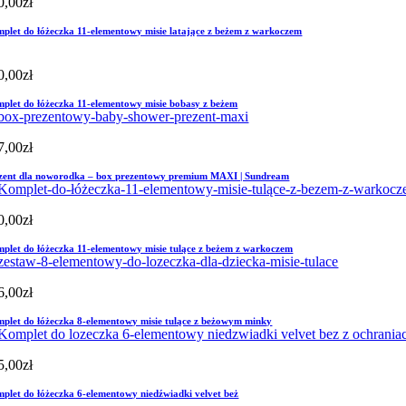
0,00
zł
plet do łóżeczka 11-elementowy misie latające z beżem z warkoczem
0,00
zł
plet do łóżeczka 11-elementowy misie bobasy z beżem
7,00
zł
zent dla noworodka – box prezentowy premium MAXI | Sundream
0,00
zł
plet do łóżeczka 11-elementowy misie tulące z beżem z warkoczem
6,00
zł
plet do łóżeczka 8-elementowy misie tulące z beżowym minky
5,00
zł
plet do łóżeczka 6-elementowy niedźwiadki velvet beż