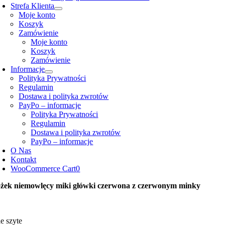
Strefa Klienta
Moje konto
Koszyk
Zamówienie
Moje konto
Koszyk
Zamówienie
Informacje
Polityka Prywatności
Regulamin
Dostawa i polityka zwrotów
PayPo – informacje
Polityka Prywatności
Regulamin
Dostawa i polityka zwrotów
PayPo – informacje
O Nas
Kontakt
WooCommerce Cart
0
żek niemowlęcy miki główki czerwona z czerwonym minky
e szyte