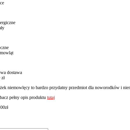
ce
ergiczne
ały
eczne
emowląt
wa dostawa
 zł
żek niemowlęcy to bardzo przydatny przedmiot dla noworodków i nie
bacz pełny opis produktu
tutaj
,00
zł