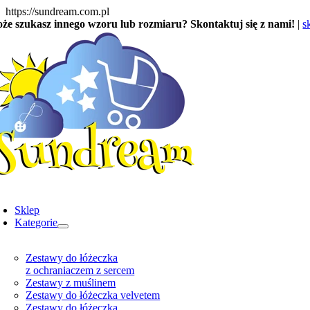
Skip
https://sundream.com.pl
to
że szukasz innego wzoru lub rozmiaru? Skontaktuj się z nami!
|
s
content
oggle
avigation
Sklep
Kategorie
Zestawy do łóżeczka
z ochraniaczem z sercem
Zestawy z muślinem
Zestawy do łóżeczka velvetem
Zestawy do łóżeczka