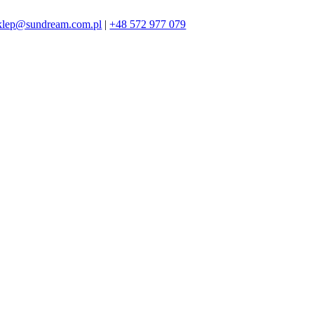
klep@sundream.com.pl
|
+48 572 977 079
572 977 079