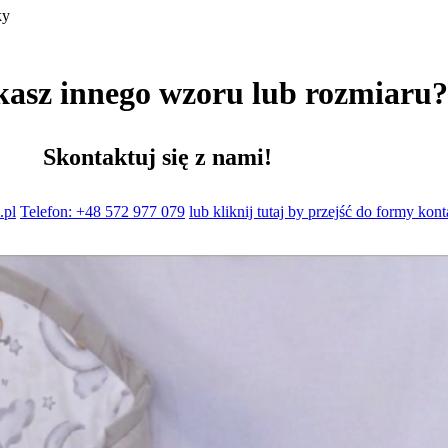
ky
kasz innego wzoru lub rozmiaru
Skontaktuj się z nami!
.pl
Telefon: +48 572 977 079
lub kliknij tutaj by przejść do formy kon