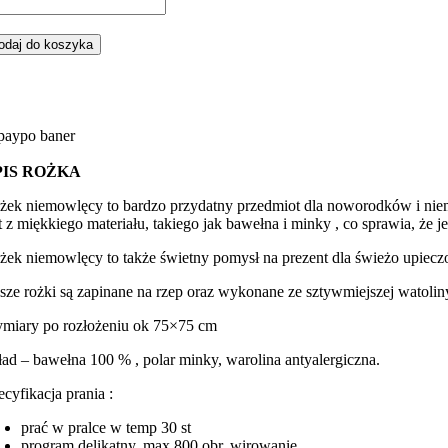
ść
żek
emowlęcy
odaj do koszyka
ki
ówki
erwona
erwonym
nky
PIS ROŻKA
żek niemowlęcy to bardzo przydatny przedmiot dla noworodków i ni
st z miękkiego materiału, takiego jak bawełna i minky , co sprawia, że 
żek niemowlęcy to także świetny pomysł na prezent dla świeżo upieczo
sze rożki są zapinane na rzep oraz wykonane ze sztywmiejszej watolin
miary po rozłożeniu ok 75×75 cm
ład – bawełna 100 % , polar minky, warolina antyalergiczna.
ecyfikacja prania :
prać w pralce w temp 30 st
program delikatny, max 800 obr. wirowanie