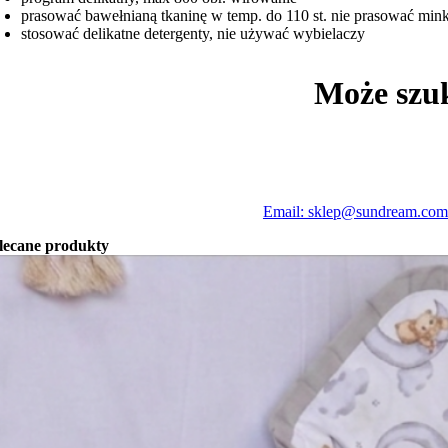
prasować bawełnianą tkaninę w temp. do 110 st. nie prasować min
stosować delikatne detergenty, nie używać wybielaczy
Może szu
Email: sklep@sundream.com
lecane produkty