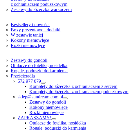
z ochraniaczem poduszkowym
Zestawy do łóżeczka warkoczem
Bestsellery i nowości
Boxy prezentowe i dodatki
W zestawie taniej
Kokony niemowlęce
Rożki niemowlęce
Zestawy do gondoli
Otulacze do fotelika, nosidełka
Rogale, poduszki do karmienia
Prześcieradła
572 977 079
Komplety do łóżeczka z ochraniaczem z sercem
Komplety do łóżeczka z ochraniaczem poduszkowym
sklep@sundream.com.pl
Zestawy do gondoli
Kokony niemowlęce
Rożki niemowlęce
ZAPRASZAMY!
Otulacze do fotelika, nosidełka
Rogale, poduszki do karmienia