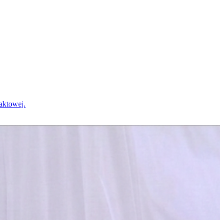
?
taktowej.