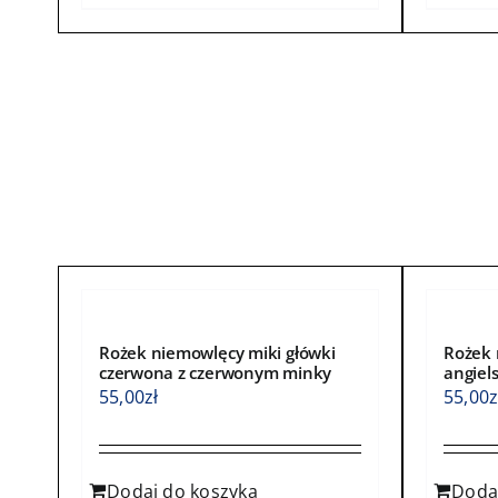
ma
ma
wiele
wiele
wariantów.
waria
Opcje
Opcje
można
możn
wybrać
wybra
na
na
stronie
stroni
produktu
produ
Rożek niemowlęcy miki główki
Rożek 
czerwona z czerwonym minky
angiel
55,00
zł
55,00
z
Dodaj do koszyka
Doda