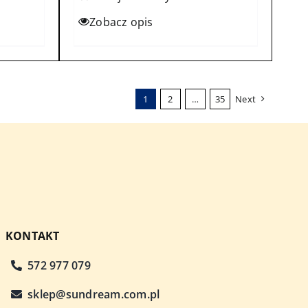
Zobacz opis
1
2
…
35
Next
KONTAKT
572 977 079
sklep@sundream.com.pl