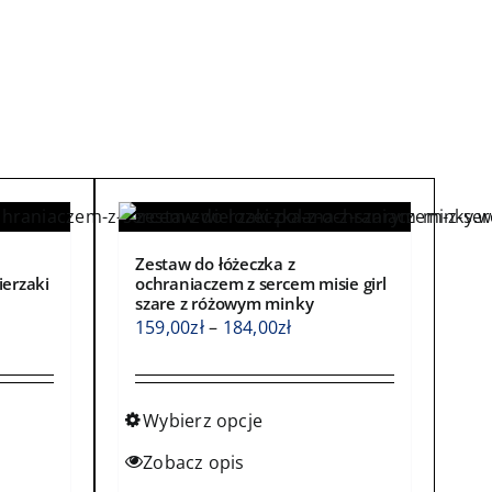
Zestaw do łóżeczka z
ierzaki
ochraniaczem z sercem misie girl
szare z różowym minky
s
Zakres
159,00
zł
–
184,00
zł
cen:
od
0zł
159,00zł
Wybierz opcje
do
Ten
Zobacz opis
0zł
184,00zł
produkt