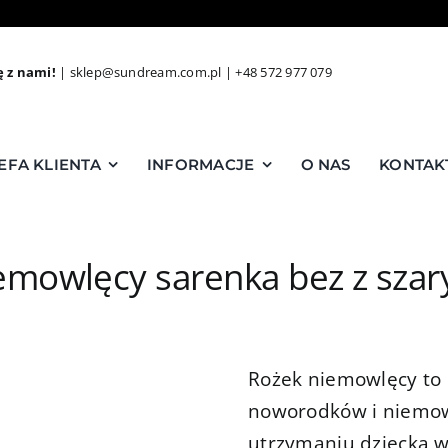
ę z nami!
|
sklep@sundream.com.pl
|
+48 572 977 079
EFA KLIENTA
INFORMACJE
O NAS
KONTAK
emowlęcy sarenka bez z sza
Rożek niemowlęcy to 
noworodków i niemow
utrzymaniu dziecka 