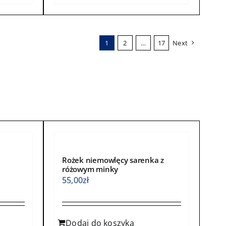
ma
wiele
wariantów.
1
2
…
17
Next
Opcje
można
wybrać
na
stronie
produktu
Rożek niemowlęcy sarenka z
różowym minky
55,00
zł
Dodaj do koszyka