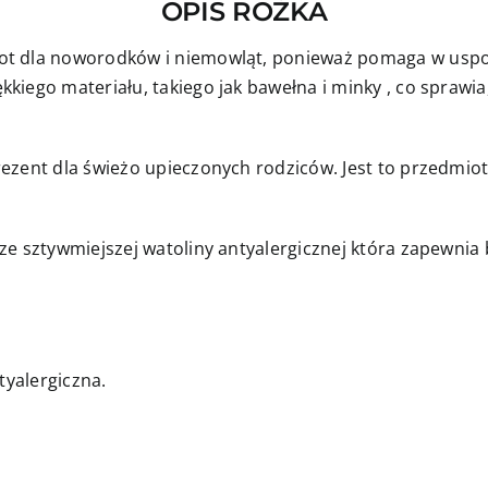
OPIS ROŻKA
ot dla noworodków i niemowląt, ponieważ pomaga w uspok
iego materiału, takiego jak bawełna i minky , co sprawia,
ezent dla świeżo upieczonych rodziców. Jest to przedmiot
ze sztywmiejszej watoliny antyalergicznej która zapewni
tyalergiczna.