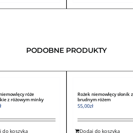
ma
wiele
ntów.
wariantów.
Opcje
a
można
ć
wybrać
PODOBNE PRODUKTY
na
e
stronie
ktu
produktu
niemowlęcy róże
Rożek niemowlęcy słonik z
skie z różowym minky
brudnym różem
ł
55,00
zł
j do koszyka
Dodaj do koszyka