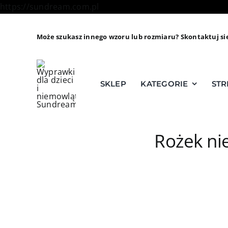
Skip
https://sundream.com.pl
to
content
Może szukasz innego wzoru lub rozmiaru? Skontaktuj si
SKLEP
KATEGORIE
STR
Rożek ni