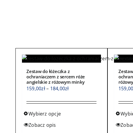
Zestaw do łóżeczka z
Zestaw
ochraniaczem z sercem róże
ochran
angielskie z różowym minky
różow
Zakres
159,00
zł
–
184,00
zł
159,0
cen:
od
159,00zł
Wybierz opcje
Wybi
do
Ten
Ten
Zobacz opis
Zoba
184,00zł
produkt
produ