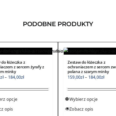
PODOBNE PRODUKTY
 do łóżeczka z
Zestaw do łóżeczka z
iaczem z sercem żyrafy z
ochraniaczem z sercem zw
ym minky
polana z szarym minky
Zakres
Zakre
0
zł
–
184,00
zł
159,00
zł
–
184,00
zł
cen:
cen:
od
od
159,00zł
159,0
erz opcje
Wybierz opcje
do
do
Ten
cz opis
Zobacz opis
184,00zł
184,0
kt
produkt