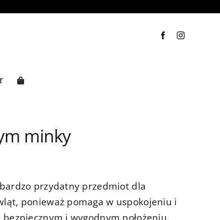
T
rym minky
bardzo przydatny przedmiot dla
ląt, ponieważ pomaga w uspokojeniu i
w bezpiecznym i wygodnym położeniu.