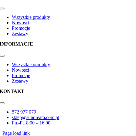
Toggle
Navigation
Wszystkie produkty
Nowości
Promocje
Zestawy
INFORMACJE
Toggle
Navigation
Wszystkie produkty
Nowości
Promocje
Zestawy
KONTAKT
Toggle
Navigation
572 977 079
sklep@sundream.com.pl
Pn.-Pt. 8:00 – 16:00
Page load link