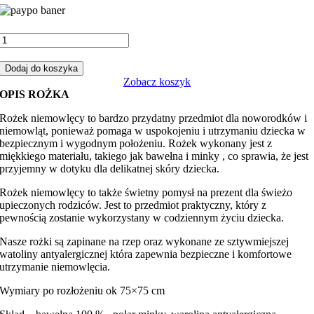
ilość
Rożek
niemowlęcy
Dodaj do koszyka
motyle
Zobacz koszyk
z
OPIS ROŻKA
różowym
minky
Rożek niemowlęcy to bardzo przydatny przedmiot dla noworodków i
niemowląt, ponieważ pomaga w uspokojeniu i utrzymaniu dziecka w
bezpiecznym i wygodnym położeniu. Rożek wykonany jest z
miękkiego materiału, takiego jak bawełna i minky , co sprawia, że jest
przyjemny w dotyku dla delikatnej skóry dziecka.
Rożek niemowlęcy to także świetny pomysł na prezent dla świeżo
upieczonych rodziców. Jest to przedmiot praktyczny, który z
pewnością zostanie wykorzystany w codziennym życiu dziecka.
Nasze rożki są zapinane na rzep oraz wykonane ze sztywmiejszej
watoliny antyalergicznej która zapewnia bezpieczne i komfortowe
utrzymanie niemowlęcia.
Wymiary po rozłożeniu ok 75×75 cm