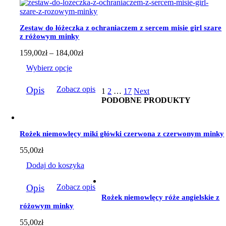
Opcje
można
wybrać
Zestaw do łóżeczka z ochraniaczem z sercem misie girl szare
na
z różowym minky
stronie
produktu
Zakres
159,00
zł
–
184,00
zł
cen:
Wybierz opcje
od
159,00zł
Ten
do
Opis
Zobacz opis
1
2
…
17
Next
produkt
184,00zł
PODOBNE PRODUKTY
ma
wiele
wariantów.
Opcje
Rożek niemowlęcy miki główki czerwona z czerwonym minky
można
wybrać
55,00
zł
na
stronie
Dodaj do koszyka
produktu
Opis
Zobacz opis
Rożek niemowlęcy róże angielskie z
różowym minky
55,00
zł