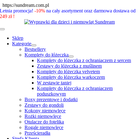
Skip
https://sundream.com.pl
to
Letnia promocja!
-10%
na cały asortyment oraz darmowa dostawa od
content
249 zł !
Toggle
Navigation
Sklep
Kategorie
Bestsellery
Komplety do łóżeczka
Komplety do łóżeczka z ochraniaczem z sercem
Zestawy do łóżeczka z muślinem
Komplety do łóżeczka velvetem
Komplety do łóżeczka warkoczem
W zestawie taniej
Komplety do łóżeczka z ochraniaczem
poduszkowym
Boxy prezentowe i dodatki
Zestawy do gondoli
Kokony niemowlęce
Rożki niemowlęce
Otulacze do fotelika
Rogale niemowlęce
Prześcieradła
Strefa Klienta