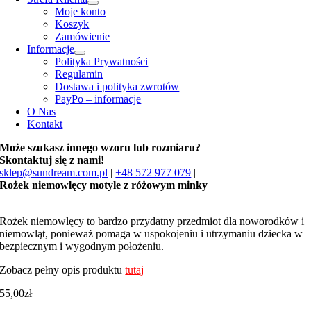
Moje konto
Koszyk
Zamówienie
Informacje
Polityka Prywatności
Regulamin
Dostawa i polityka zwrotów
PayPo – informacje
O Nas
Kontakt
Może szukasz innego wzoru lub rozmiaru?
Skontaktuj się z nami!
sklep@sundream.com.pl
|
+48 572 977 079
|
Rożek niemowlęcy motyle z różowym minky
Rożek niemowlęcy to bardzo przydatny przedmiot dla noworodków i
niemowląt, ponieważ pomaga w uspokojeniu i utrzymaniu dziecka w
bezpiecznym i wygodnym położeniu.
Zobacz pełny opis produktu
tutaj
55,00
zł