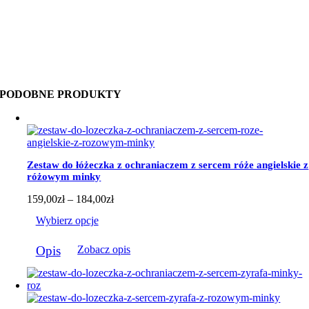
PODOBNE PRODUKTY
Zestaw do łóżeczka z ochraniaczem z sercem róże angielskie z
różowym minky
Zakres
159,00
zł
–
184,00
zł
cen:
Wybierz opcje
od
159,00zł
Ten
do
Opis
Zobacz opis
produkt
184,00zł
ma
wiele
wariantów.
Opcje