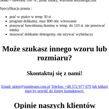
Skład – bawełna 100 % , polar minky, warolina antyalergiczna.
Specyfikacja prania :
prać w pralce w temp 30 st
program delikatny, max 800 obr. wirowanie
prasować bawełnianą tkaninę w temp. do 110 st. nie prasować
minky
stosować delikatne detergenty, nie używać wybielaczy
Może szukasz innego wzoru lub
rozmiaru?
Skontaktuj się z nami!
Email: sklep@sundream.com.pl
Telefon: +48 572 977 079
lub kliknij
tutaj by przejść do formy kontaktowej.
Opinie naszych klientów