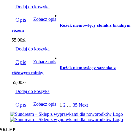
Dodaj do koszyka
Opis
Zobacz opis
Rożek niemowlęcy słonik z brudnym
różem
55,00
zł
Dodaj do koszyka
Opis
Zobacz opis
Rożek niemowlęcy sarenka z
różowym minky
55,00
zł
Dodaj do koszyka
Opis
Zobacz opis
1
2
…
35
Next
SKLEP