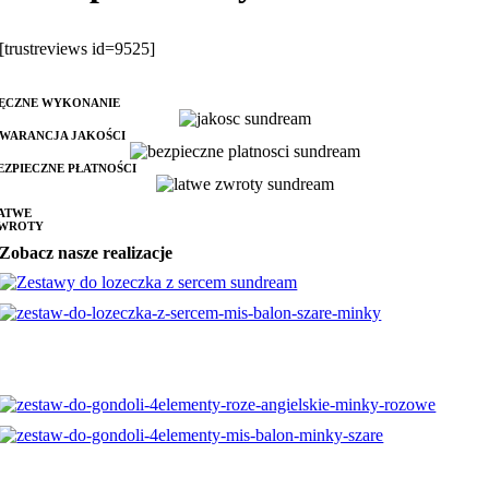
[trustreviews id=9525]
ĘCZNE WYKONANIE
WARANCJA JAKOŚCI
EZPIECZNE PŁATNOŚCI
ATWE
WROTY
Zobacz nasze realizacje