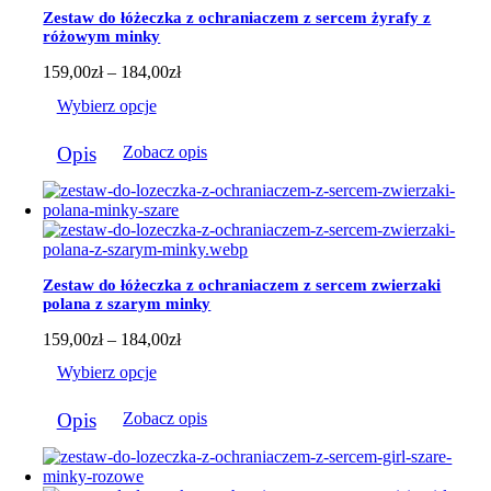
można
Zestaw do łóżeczka z ochraniaczem z sercem żyrafy z
wybrać
różowym minky
na
stronie
Zakres
159,00
zł
–
184,00
zł
produktu
cen:
Wybierz opcje
od
159,00zł
Ten
do
Opis
Zobacz opis
produkt
184,00zł
ma
wiele
wariantów.
Opcje
można
wybrać
Zestaw do łóżeczka z ochraniaczem z sercem zwierzaki
na
polana z szarym minky
stronie
produktu
Zakres
159,00
zł
–
184,00
zł
cen:
Wybierz opcje
od
159,00zł
Ten
do
Opis
Zobacz opis
produkt
184,00zł
ma
wiele
wariantów.