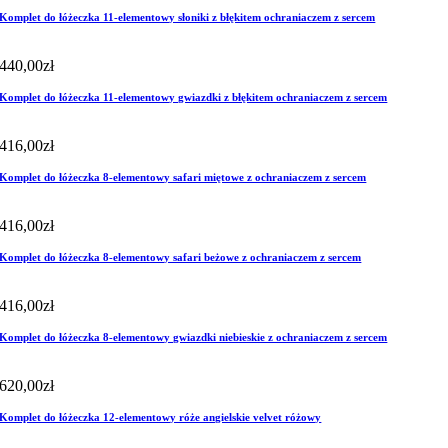
Komplet do łóżeczka 11-elementowy słoniki z błękitem ochraniaczem z sercem
440,00
zł
Komplet do łóżeczka 11-elementowy gwiazdki z błękitem ochraniaczem z sercem
416,00
zł
Komplet do łóżeczka 8-elementowy safari miętowe z ochraniaczem z sercem
416,00
zł
Komplet do łóżeczka 8-elementowy safari beżowe z ochraniaczem z sercem
416,00
zł
Komplet do łóżeczka 8-elementowy gwiazdki niebieskie z ochraniaczem z sercem
620,00
zł
Komplet do łóżeczka 12-elementowy róże angielskie velvet różowy