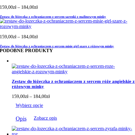
Zakres
159,00
zł
–
184,00
zł
cen:
Zestaw do łóżeczka z ochraniaczem z sercem sarenki z malinowym minky
od
159,00zł
do
184,00zł
Zakres
159,00
zł
–
184,00
zł
cen:
Zestaw do łóżeczka z ochraniaczem z sercem misie girl szare z różowym minky
od
PODOBNE PRODUKTY
159,00zł
do
184,00zł
Zestaw do łóżeczka z ochraniaczem z sercem róże angielskie z
różowym minky
Zakres
159,00
zł
–
184,00
zł
cen:
Wybierz opcje
od
159,00zł
Ten
do
Opis
Zobacz opis
produkt
184,00zł
ma
wiele