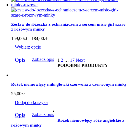
wiele
wariantów.
Opcje
można
wybrać
Zestaw do łóżeczka z ochraniaczem z sercem misie girl szare
na
z różowym minky
stronie
produktu
Zakres
159,00
zł
–
184,00
zł
cen:
Wybierz opcje
od
159,00zł
Ten
do
Opis
Zobacz opis
1
2
…
17
Next
produkt
184,00zł
PODOBNE PRODUKTY
ma
wiele
wariantów.
Opcje
Rożek niemowlęcy miki główki czerwona z czerwonym minky
można
wybrać
55,00
zł
na
stronie
Dodaj do koszyka
produktu
Opis
Zobacz opis
Rożek niemowlęcy róże angielskie z
różowym minky