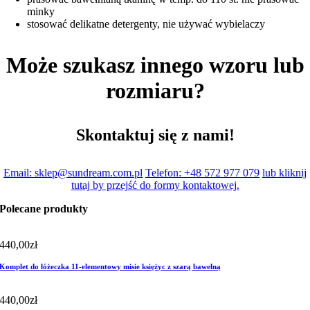
minky
stosować delikatne detergenty, nie używać wybielaczy
Może szukasz innego wzoru lub
rozmiaru?
Skontaktuj się z nami!
Email: sklep@sundream.com.pl
Telefon: +48 572 977 079
lub kliknij
tutaj by przejść do formy kontaktowej.
Polecane produkty
440,00
zł
Komplet do łóżeczka 11-elementowy misie księżyc z szarą bawełną
440,00
zł