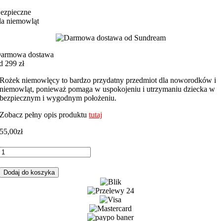
ezpieczne
la niemowląt
armowa dostawa
d 299 zł
Rożek niemowlęcy to bardzo przydatny przedmiot dla noworodków i
niemowląt, ponieważ pomaga w uspokojeniu i utrzymaniu dziecka w
bezpiecznym i wygodnym położeniu.
Zobacz pełny opis produktu
tutaj
55,00
zł
ilość
Rożek
niemowlęcy
Dodaj do koszyka
miś
boy
niebieskie
z
szarym