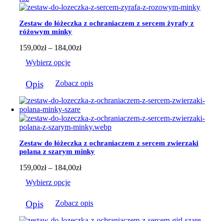
wariantów.
Opcje
można
Zestaw do łóżeczka z ochraniaczem z sercem żyrafy z
wybrać
różowym minky
na
stronie
Zakres
159,00
zł
–
184,00
zł
produktu
cen:
Wybierz opcje
od
159,00zł
Ten
do
Opis
Zobacz opis
produkt
184,00zł
ma
wiele
wariantów.
Opcje
można
wybrać
Zestaw do łóżeczka z ochraniaczem z sercem zwierzaki
na
polana z szarym minky
stronie
produktu
Zakres
159,00
zł
–
184,00
zł
cen:
Wybierz opcje
od
159,00zł
Ten
do
Opis
Zobacz opis
produkt
184,00zł
ma