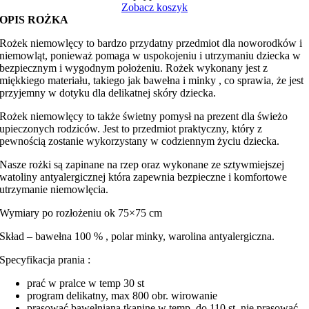
minky
Zobacz koszyk
OPIS ROŻKA
Rożek niemowlęcy to bardzo przydatny przedmiot dla noworodków i
niemowląt, ponieważ pomaga w uspokojeniu i utrzymaniu dziecka w
bezpiecznym i wygodnym położeniu. Rożek wykonany jest z
miękkiego materiału, takiego jak bawełna i minky , co sprawia, że jest
przyjemny w dotyku dla delikatnej skóry dziecka.
Rożek niemowlęcy to także świetny pomysł na prezent dla świeżo
upieczonych rodziców. Jest to przedmiot praktyczny, który z
pewnością zostanie wykorzystany w codziennym życiu dziecka.
Nasze rożki są zapinane na rzep oraz wykonane ze sztywmiejszej
watoliny antyalergicznej która zapewnia bezpieczne i komfortowe
utrzymanie niemowlęcia.
Wymiary po rozłożeniu ok 75×75 cm
Skład – bawełna 100 % , polar minky, warolina antyalergiczna.
Specyfikacja prania :
prać w pralce w temp 30 st
program delikatny, max 800 obr. wirowanie
prasować bawełnianą tkaninę w temp. do 110 st. nie prasować