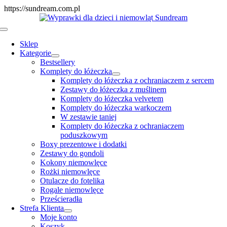
Skip
https://sundream.com.pl
to
content
Toggle
Navigation
Sklep
Kategorie
Bestsellery
Komplety do łóżeczka
Komplety do łóżeczka z ochraniaczem z sercem
Zestawy do łóżeczka z muślinem
Komplety do łóżeczka velvetem
Komplety do łóżeczka warkoczem
W zestawie taniej
Komplety do łóżeczka z ochraniaczem
poduszkowym
Boxy prezentowe i dodatki
Zestawy do gondoli
Kokony niemowlęce
Rożki niemowlęce
Otulacze do fotelika
Rogale niemowlęce
Prześcieradła
Strefa Klienta
Moje konto
Koszyk