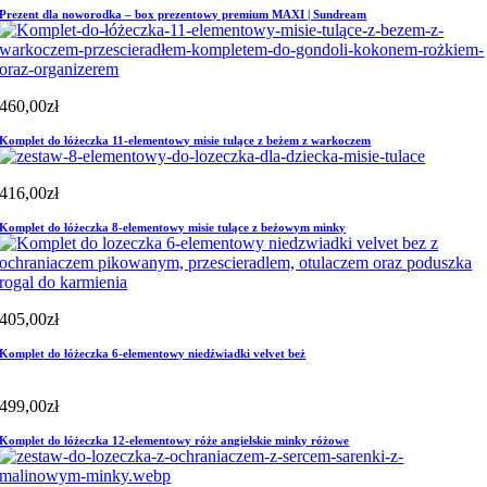
Prezent dla noworodka – box prezentowy premium MAXI | Sundream
460,00
zł
Komplet do łóżeczka 11-elementowy misie tulące z beżem z warkoczem
416,00
zł
Komplet do łóżeczka 8-elementowy misie tulące z beżowym minky
405,00
zł
Komplet do łóżeczka 6-elementowy niedźwiadki velvet beż
499,00
zł
Komplet do łóżeczka 12-elementowy róże angielskie minky różowe