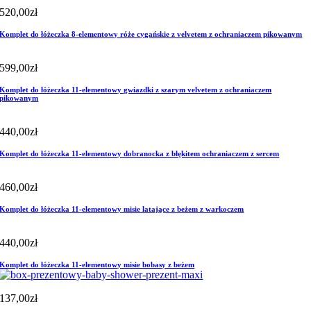
520,00
zł
Komplet do łóżeczka 8-elementowy róże cygańskie z velvetem z ochraniaczem pikowanym
599,00
zł
Komplet do łóżeczka 11-elementowy gwiazdki z szarym velvetem z ochraniaczem
pikowanym
440,00
zł
Komplet do łóżeczka 11-elementowy dobranocka z błękitem ochraniaczem z sercem
460,00
zł
Komplet do łóżeczka 11-elementowy misie latające z beżem z warkoczem
440,00
zł
Komplet do łóżeczka 11-elementowy misie bobasy z beżem
137,00
zł