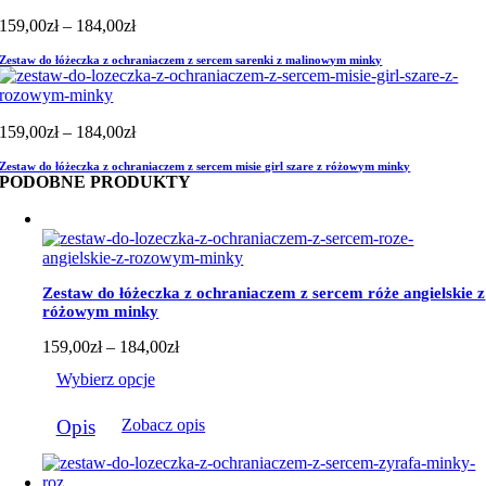
Zakres
159,00
zł
–
184,00
zł
cen:
Zestaw do łóżeczka z ochraniaczem z sercem sarenki z malinowym minky
od
159,00zł
do
184,00zł
Zakres
159,00
zł
–
184,00
zł
cen:
Zestaw do łóżeczka z ochraniaczem z sercem misie girl szare z różowym minky
od
PODOBNE PRODUKTY
159,00zł
do
184,00zł
Zestaw do łóżeczka z ochraniaczem z sercem róże angielskie z
różowym minky
Zakres
159,00
zł
–
184,00
zł
cen:
Wybierz opcje
od
159,00zł
Ten
do
Opis
Zobacz opis
produkt
184,00zł
ma
wiele