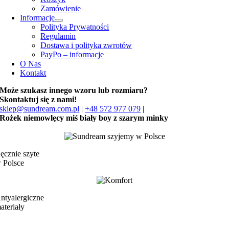
Zamówienie
Informacje
Polityka Prywatności
Regulamin
Dostawa i polityka zwrotów
PayPo – informacje
O Nas
Kontakt
Może szukasz innego wzoru lub rozmiaru?
Skontaktuj się z nami!
sklep@sundream.com.pl
|
+48 572 977 079
|
Rożek niemowlęcy miś biały boy z szarym minky
ęcznie szyte
 Polsce
ntyalergiczne
ateriały