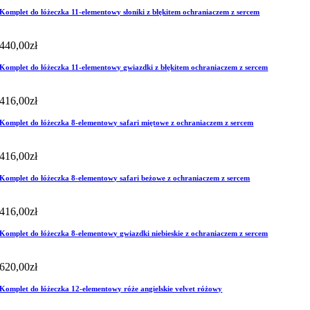
Komplet do łóżeczka 11-elementowy słoniki z błękitem ochraniaczem z sercem
440,00
zł
Komplet do łóżeczka 11-elementowy gwiazdki z błękitem ochraniaczem z sercem
416,00
zł
Komplet do łóżeczka 8-elementowy safari miętowe z ochraniaczem z sercem
416,00
zł
Komplet do łóżeczka 8-elementowy safari beżowe z ochraniaczem z sercem
416,00
zł
Komplet do łóżeczka 8-elementowy gwiazdki niebieskie z ochraniaczem z sercem
620,00
zł
Komplet do łóżeczka 12-elementowy róże angielskie velvet różowy