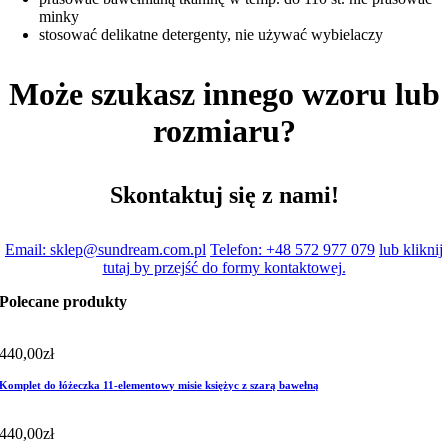
minky
stosować delikatne detergenty, nie używać wybielaczy
Może szukasz innego wzoru lub
rozmiaru?
Skontaktuj się z nami!
Email: sklep@sundream.com.pl
Telefon: +48 572 977 079
lub kliknij
tutaj by przejść do formy kontaktowej.
Polecane produkty
440,00
zł
Komplet do łóżeczka 11-elementowy misie księżyc z szarą bawełną
440,00
zł