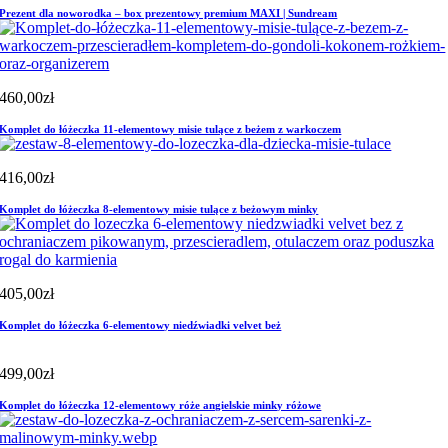
Prezent dla noworodka – box prezentowy premium MAXI | Sundream
460,00
zł
Komplet do łóżeczka 11-elementowy misie tulące z beżem z warkoczem
416,00
zł
Komplet do łóżeczka 8-elementowy misie tulące z beżowym minky
405,00
zł
Komplet do łóżeczka 6-elementowy niedźwiadki velvet beż
499,00
zł
Komplet do łóżeczka 12-elementowy róże angielskie minky różowe