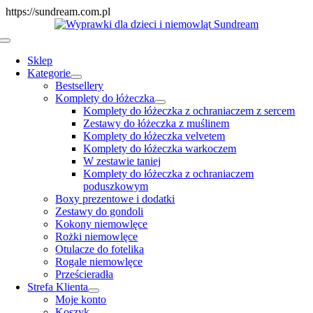
Skip
https://sundream.com.pl
to
content
Toggle
Navigation
Sklep
Kategorie
Bestsellery
Komplety do łóżeczka
Komplety do łóżeczka z ochraniaczem z sercem
Zestawy do łóżeczka z muślinem
Komplety do łóżeczka velvetem
Komplety do łóżeczka warkoczem
W zestawie taniej
Komplety do łóżeczka z ochraniaczem
poduszkowym
Boxy prezentowe i dodatki
Zestawy do gondoli
Kokony niemowlęce
Rożki niemowlęce
Otulacze do fotelika
Rogale niemowlęce
Prześcieradła
Strefa Klienta
Moje konto
Koszyk