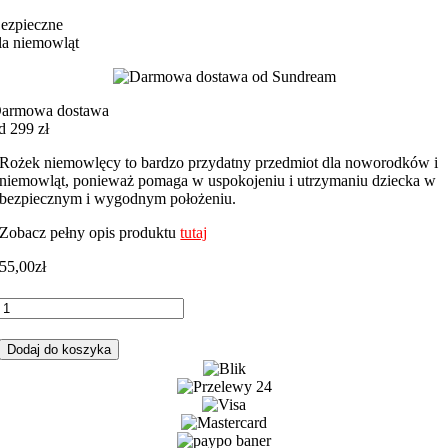
ezpieczne
la niemowląt
armowa dostawa
d 299 zł
Rożek niemowlęcy to bardzo przydatny przedmiot dla noworodków i
niemowląt, ponieważ pomaga w uspokojeniu i utrzymaniu dziecka w
bezpiecznym i wygodnym położeniu.
Zobacz pełny opis produktu
tutaj
55,00
zł
ilość
Rożek
niemowlęcy
Dodaj do koszyka
miś
biały
boy
z
szarym