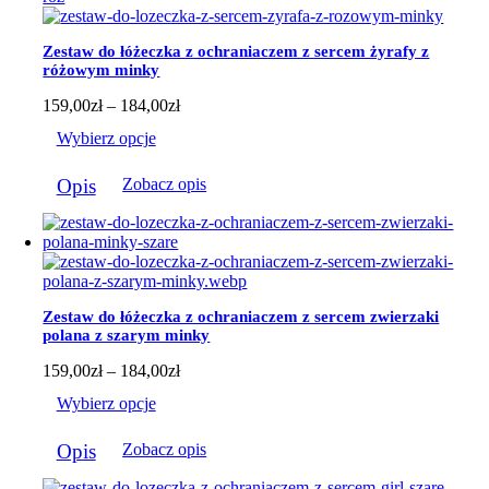
wariantów.
Opcje
można
Zestaw do łóżeczka z ochraniaczem z sercem żyrafy z
wybrać
różowym minky
na
stronie
Zakres
159,00
zł
–
184,00
zł
produktu
cen:
Wybierz opcje
od
159,00zł
Ten
do
Opis
Zobacz opis
produkt
184,00zł
ma
wiele
wariantów.
Opcje
można
wybrać
Zestaw do łóżeczka z ochraniaczem z sercem zwierzaki
na
polana z szarym minky
stronie
produktu
Zakres
159,00
zł
–
184,00
zł
cen:
Wybierz opcje
od
159,00zł
Ten
do
Opis
Zobacz opis
produkt
184,00zł
ma