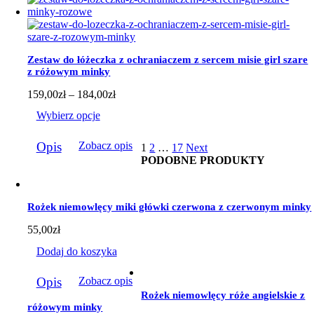
wiele
wariantów.
Opcje
można
wybrać
Zestaw do łóżeczka z ochraniaczem z sercem misie girl szare
na
z różowym minky
stronie
produktu
Zakres
159,00
zł
–
184,00
zł
cen:
Wybierz opcje
od
159,00zł
Ten
do
Opis
Zobacz opis
1
2
…
17
Next
produkt
184,00zł
PODOBNE PRODUKTY
ma
wiele
wariantów.
Opcje
Rożek niemowlęcy miki główki czerwona z czerwonym minky
można
wybrać
55,00
zł
na
stronie
Dodaj do koszyka
produktu
Opis
Zobacz opis
Rożek niemowlęcy róże angielskie z
różowym minky