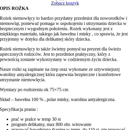
minky
Zobacz koszyk
OPIS ROŻKA
Rożek niemowlęcy to bardzo przydatny przedmiot dla noworodków i
niemowląt, ponieważ pomaga w uspokojeniu i utrzymaniu dziecka w
bezpiecznym i wygodnym położeniu. Rożek wykonany jest z
miękkiego materiału, takiego jak bawełna i minky , co sprawia, że jest
przyjemny w dotyku dla delikatnej skóry dziecka.
Rożek niemowlęcy to także świetny pomysł na prezent dla świeżo
upieczonych rodziców. Jest to przedmiot praktyczny, który z
pewnością zostanie wykorzystany w codziennym życiu dziecka.
Nasze rożki są zapinane na rzep oraz wykonane ze sztywmiejszej
watoliny antyalergicznej która zapewnia bezpieczne i komfortowe
utrzymanie niemowlęcia.
Wymiary po rozłożeniu ok 75×75 cm
Skład – bawełna 100 % , polar minky, warolina antyalergiczna.
Specyfikacja prania :
prać w pralce w temp 30 st
program delikatny, max 800 obr. wirowanie
prasować bawełnianą tkaninę w temp. do 110 st. nie prasować