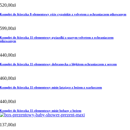
520,00
zł
Komplet do łóżeczka 8-elementowy róże cygańskie z velvetem z ochraniaczem pikowanym
599,00
zł
Komplet do łóżeczka 11-elementowy gwiazdki z szarym velvetem z ochraniaczem
pikowanym
440,00
zł
Komplet do łóżeczka 11-elementowy dobranocka z błękitem ochraniaczem z sercem
460,00
zł
Komplet do łóżeczka 11-elementowy misie latające z beżem z warkoczem
440,00
zł
Komplet do łóżeczka 11-elementowy misie bobasy z beżem
137,00
zł