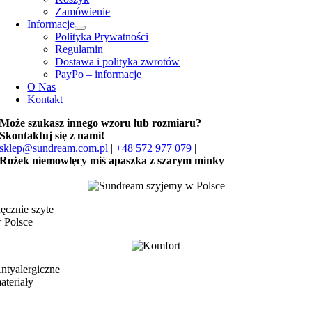
Zamówienie
Informacje
Polityka Prywatności
Regulamin
Dostawa i polityka zwrotów
PayPo – informacje
O Nas
Kontakt
Może szukasz innego wzoru lub rozmiaru?
Skontaktuj się z nami!
sklep@sundream.com.pl
|
+48 572 977 079
|
Rożek niemowlęcy miś apaszka z szarym minky
ęcznie szyte
 Polsce
ntyalergiczne
ateriały