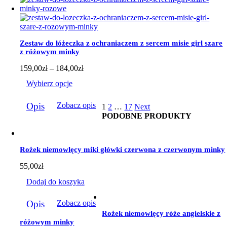
wiele
wariantów.
Opcje
można
wybrać
Zestaw do łóżeczka z ochraniaczem z sercem misie girl szare
na
z różowym minky
stronie
produktu
Zakres
159,00
zł
–
184,00
zł
cen:
Wybierz opcje
od
159,00zł
Ten
do
Opis
Zobacz opis
1
2
…
17
Next
produkt
184,00zł
PODOBNE PRODUKTY
ma
wiele
wariantów.
Opcje
Rożek niemowlęcy miki główki czerwona z czerwonym minky
można
wybrać
55,00
zł
na
stronie
Dodaj do koszyka
produktu
Opis
Zobacz opis
Rożek niemowlęcy róże angielskie z
różowym minky