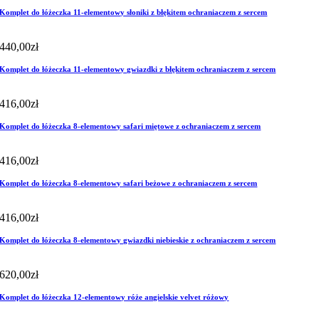
Komplet do łóżeczka 11-elementowy słoniki z błękitem ochraniaczem z sercem
440,00
zł
Komplet do łóżeczka 11-elementowy gwiazdki z błękitem ochraniaczem z sercem
416,00
zł
Komplet do łóżeczka 8-elementowy safari miętowe z ochraniaczem z sercem
416,00
zł
Komplet do łóżeczka 8-elementowy safari beżowe z ochraniaczem z sercem
416,00
zł
Komplet do łóżeczka 8-elementowy gwiazdki niebieskie z ochraniaczem z sercem
620,00
zł
Komplet do łóżeczka 12-elementowy róże angielskie velvet różowy