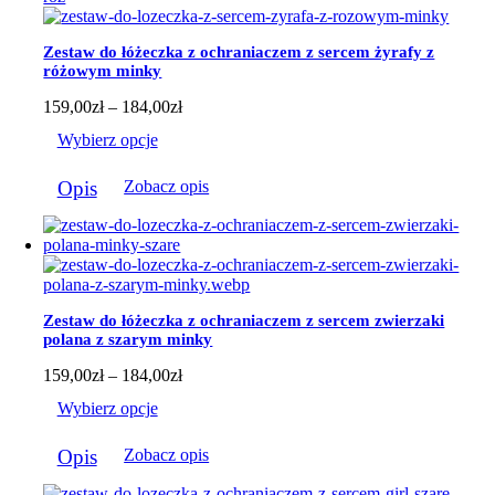
wariantów.
Opcje
można
Zestaw do łóżeczka z ochraniaczem z sercem żyrafy z
wybrać
różowym minky
na
stronie
Zakres
159,00
zł
–
184,00
zł
produktu
cen:
Wybierz opcje
od
159,00zł
Ten
do
Opis
Zobacz opis
produkt
184,00zł
ma
wiele
wariantów.
Opcje
można
wybrać
Zestaw do łóżeczka z ochraniaczem z sercem zwierzaki
na
polana z szarym minky
stronie
produktu
Zakres
159,00
zł
–
184,00
zł
cen:
Wybierz opcje
od
159,00zł
Ten
do
Opis
Zobacz opis
produkt
184,00zł
ma