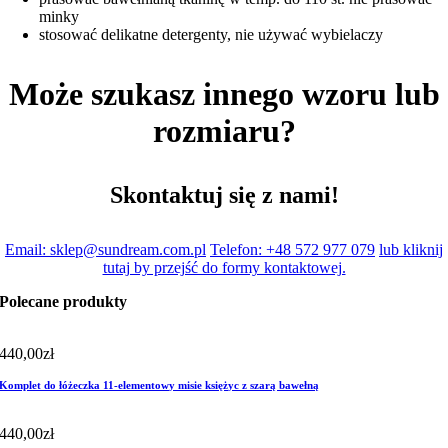
minky
stosować delikatne detergenty, nie używać wybielaczy
Może szukasz innego wzoru lub
rozmiaru?
Skontaktuj się z nami!
Email: sklep@sundream.com.pl
Telefon: +48 572 977 079
lub kliknij
tutaj by przejść do formy kontaktowej.
Polecane produkty
440,00
zł
Komplet do łóżeczka 11-elementowy misie księżyc z szarą bawełną
440,00
zł