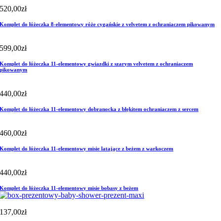
520,00
zł
Komplet do łóżeczka 8-elementowy róże cygańskie z velvetem z ochraniaczem pikowanym
599,00
zł
Komplet do łóżeczka 11-elementowy gwiazdki z szarym velvetem z ochraniaczem
pikowanym
440,00
zł
Komplet do łóżeczka 11-elementowy dobranocka z błękitem ochraniaczem z sercem
460,00
zł
Komplet do łóżeczka 11-elementowy misie latające z beżem z warkoczem
440,00
zł
Komplet do łóżeczka 11-elementowy misie bobasy z beżem
137,00
zł