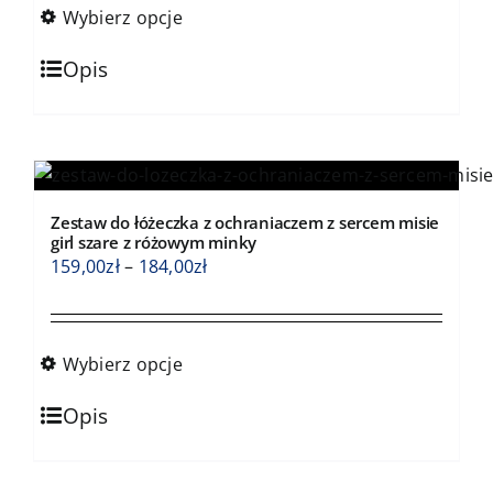
produktu
159,00zł
Wybierz opcje
do
Ten
184,00zł
Opis
produkt
ma
wiele
wariantów.
Opcje
Zestaw do łóżeczka z ochraniaczem z sercem misie
można
girl szare z różowym minky
wybrać
Zakres
159,00
zł
–
184,00
zł
na
cen:
stronie
od
produktu
159,00zł
Wybierz opcje
do
Ten
184,00zł
Opis
produkt
ma
wiele