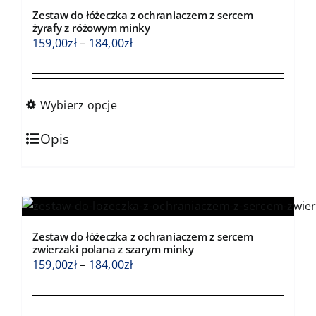
Opcje
Zestaw do łóżeczka z ochraniaczem z sercem
można
żyrafy z różowym minky
wybrać
Zakres
159,00
zł
–
184,00
zł
na
cen:
stronie
od
produktu
159,00zł
Wybierz opcje
do
Ten
184,00zł
Opis
produkt
ma
wiele
wariantów.
Opcje
Zestaw do łóżeczka z ochraniaczem z sercem
można
zwierzaki polana z szarym minky
wybrać
Zakres
159,00
zł
–
184,00
zł
na
cen:
stronie
od