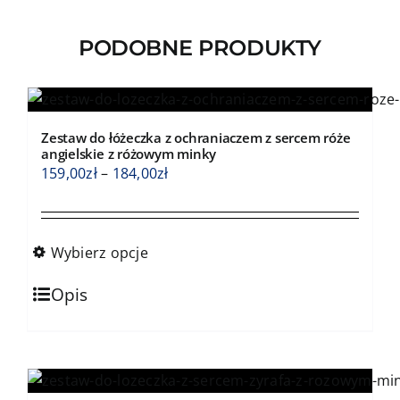
PODOBNE PRODUKTY
Zestaw do łóżeczka z ochraniaczem z sercem róże
angielskie z różowym minky
Zakres
159,00
zł
–
184,00
zł
cen:
od
159,00zł
Wybierz opcje
do
Ten
184,00zł
Opis
produkt
ma
wiele
wariantów.