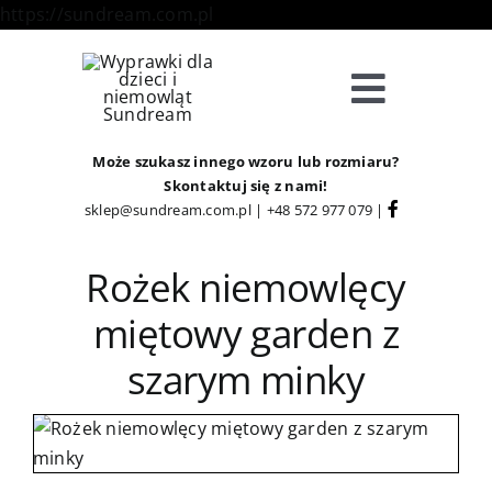
Skip
https://sundream.com.pl
to
content
Toggle
Navigat
Sklep
Może szukasz innego wzoru lub rozmiaru?
Skontaktuj się z nami!
sklep@sundream.com.pl
|
+48 572 977 079
|
Kategorie
Rożek niemowlęcy
Strefa Klienta
miętowy garden z
szarym minky
Informacje
O Nas