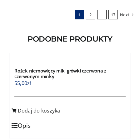
wariantów.
1
2
…
17
Next
Opcje
można
wybrać
PODOBNE PRODUKTY
na
stronie
produktu
Rożek niemowlęcy miki główki czerwona z
czerwonym minky
55,00
zł
Dodaj do koszyka
Opis