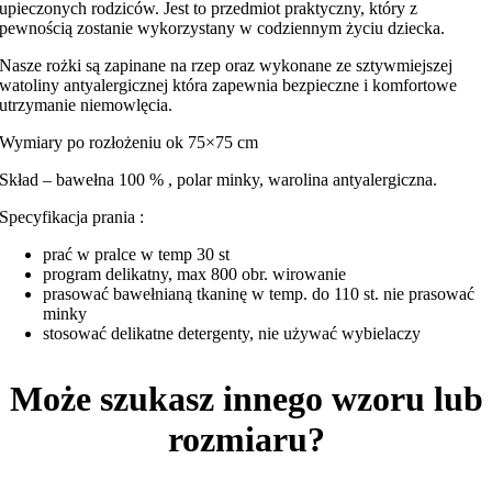
upieczonych rodziców. Jest to przedmiot praktyczny, który z
pewnością zostanie wykorzystany w codziennym życiu dziecka.
Nasze rożki są zapinane na rzep oraz wykonane ze sztywmiejszej
watoliny antyalergicznej która zapewnia bezpieczne i komfortowe
utrzymanie niemowlęcia.
Wymiary po rozłożeniu ok 75×75 cm
Skład – bawełna 100 % , polar minky, warolina antyalergiczna.
Specyfikacja prania :
prać w pralce w temp 30 st
program delikatny, max 800 obr. wirowanie
prasować bawełnianą tkaninę w temp. do 110 st. nie prasować
minky
stosować delikatne detergenty, nie używać wybielaczy
Może szukasz innego wzoru lub
rozmiaru?