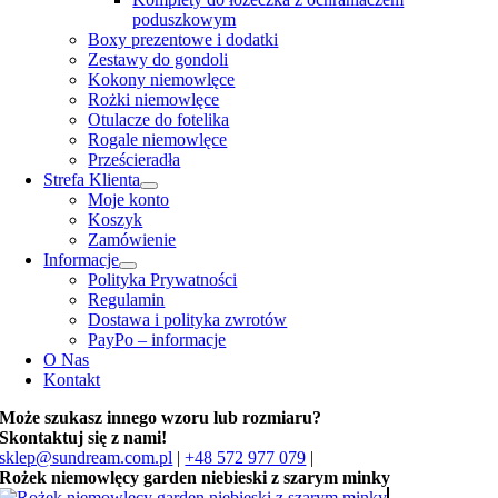
poduszkowym
Boxy prezentowe i dodatki
Zestawy do gondoli
Kokony niemowlęce
Rożki niemowlęce
Otulacze do fotelika
Rogale niemowlęce
Prześcieradła
Strefa Klienta
Moje konto
Koszyk
Zamówienie
Informacje
Polityka Prywatności
Regulamin
Dostawa i polityka zwrotów
PayPo – informacje
O Nas
Kontakt
Może szukasz innego wzoru lub rozmiaru?
Skontaktuj się z nami!
sklep@sundream.com.pl
|
+48 572 977 079
|
Rożek niemowlęcy garden niebieski z szarym minky