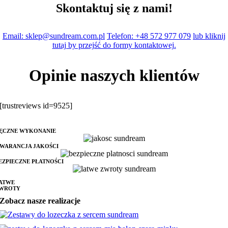
Skontaktuj się z nami!
Email: sklep@sundream.com.pl
Telefon: +48 572 977 079
lub kliknij
tutaj by przejść do formy kontaktowej.
Opinie naszych klientów
[trustreviews id=9525]
ĘCZNE WYKONANIE
WARANCJA JAKOŚCI
EZPIECZNE PŁATNOŚCI
ATWE
WROTY
Zobacz nasze realizacje