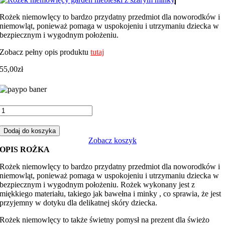
Rożek niemowlęcy to bardzo przydatny przedmiot dla noworodków i
niemowląt, ponieważ pomaga w uspokojeniu i utrzymaniu dziecka w
bezpiecznym i wygodnym położeniu.
Zobacz pełny opis produktu
tutaj
55,00
zł
ilość
Rożek
niemowlęcy
Dodaj do koszyka
garden
Zobacz koszyk
niebieski
OPIS ROŻKA
z
szarym
Rożek niemowlęcy to bardzo przydatny przedmiot dla noworodków i
minky
niemowląt, ponieważ pomaga w uspokojeniu i utrzymaniu dziecka w
bezpiecznym i wygodnym położeniu. Rożek wykonany jest z
miękkiego materiału, takiego jak bawełna i minky , co sprawia, że jest
przyjemny w dotyku dla delikatnej skóry dziecka.
Rożek niemowlęcy to także świetny pomysł na prezent dla świeżo