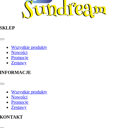
SKLEP
Toggle
Navigation
Wszystkie produkty
Nowości
Promocje
Zestawy
INFORMACJE
Toggle
Navigation
Wszystkie produkty
Nowości
Promocje
Zestawy
KONTAKT