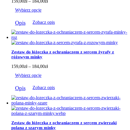
Zakres
159,00
zł
–
184,00
zł
cen:
Wybierz opcje
od
159,00zł
Ten
do
Opis
Zobacz opis
produkt
184,00zł
ma
wiele
wariantów.
Opcje
można
Zestaw do łóżeczka z ochraniaczem z sercem żyrafy z
wybrać
różowym minky
na
stronie
Zakres
159,00
zł
–
184,00
zł
produktu
cen:
Wybierz opcje
od
159,00zł
Ten
do
Opis
Zobacz opis
produkt
184,00zł
ma
wiele
wariantów.
Opcje
można
wybrać
Zestaw do łóżeczka z ochraniaczem z sercem zwierzaki
na
polana z szarym minky