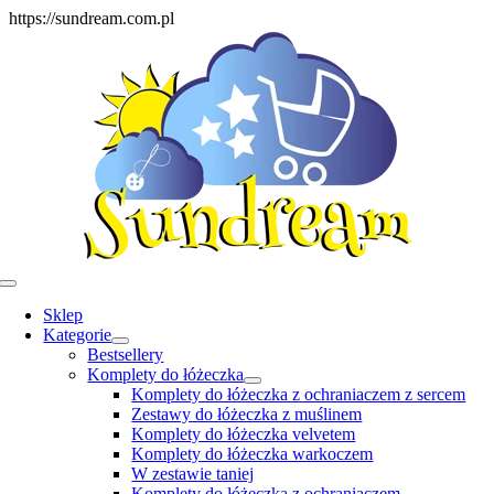
Skip
https://sundream.com.pl
to
content
Toggle
Navigation
Sklep
Kategorie
Bestsellery
Komplety do łóżeczka
Komplety do łóżeczka z ochraniaczem z sercem
Zestawy do łóżeczka z muślinem
Komplety do łóżeczka velvetem
Komplety do łóżeczka warkoczem
W zestawie taniej
Komplety do łóżeczka z ochraniaczem