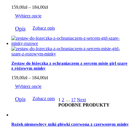
stronie
produktu
Zakres
159,00
zł
–
184,00
zł
cen:
Wybierz opcje
od
159,00zł
Ten
do
Opis
Zobacz opis
produkt
184,00zł
ma
wiele
wariantów.
Opcje
można
wybrać
Zestaw do łóżeczka z ochraniaczem z sercem misie girl szare
na
z różowym minky
stronie
produktu
Zakres
159,00
zł
–
184,00
zł
cen:
Wybierz opcje
od
159,00zł
Ten
do
Opis
Zobacz opis
1
2
…
17
Next
produkt
184,00zł
PODOBNE PRODUKTY
ma
wiele
wariantów.
Opcje
Rożek niemowlęcy miki główki czerwona z czerwonym minky
można