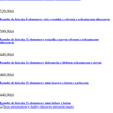
520,00
zł
Komplet do łóżeczka 8-elementowy róże cygańskie z velvetem z ochraniaczem pikowanym
599,00
zł
Komplet do łóżeczka 11-elementowy gwiazdki z szarym velvetem z ochraniaczem
pikowanym
440,00
zł
Komplet do łóżeczka 11-elementowy dobranocka z błękitem ochraniaczem z sercem
460,00
zł
Komplet do łóżeczka 11-elementowy misie latające z beżem z warkoczem
440,00
zł
Komplet do łóżeczka 11-elementowy misie bobasy z beżem