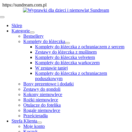
Skip
https://sundream.com.pl
to
content
Toggle
Navigation
Sklep
Kategorie
Bestsellery
Komplety do łóżeczka
Komplety do łóżeczka z ochraniaczem z sercem
Zestawy do łóżeczka z muślinem
Komplety do łóżeczka velvetem
Komplety do łóżeczka warkoczem
W zestawie taniej
Komplety do łóżeczka z ochraniaczem
poduszkowym
Boxy prezentowe i dodatki
Zestawy do gondoli
Kokony niemowlęce
Rożki niemowlęce
Otulacze do fotelika
Rogale niemowlęce
Prześcieradła
Strefa Klienta
Moje konto
Koszyk