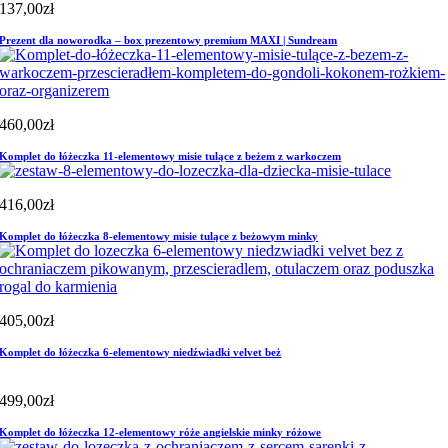
137,00
zł
Prezent dla noworodka – box prezentowy premium MAXI | Sundream
460,00
zł
Komplet do łóżeczka 11-elementowy misie tulące z beżem z warkoczem
416,00
zł
Komplet do łóżeczka 8-elementowy misie tulące z beżowym minky
405,00
zł
Komplet do łóżeczka 6-elementowy niedźwiadki velvet beż
499,00
zł
Komplet do łóżeczka 12-elementowy róże angielskie minky różowe