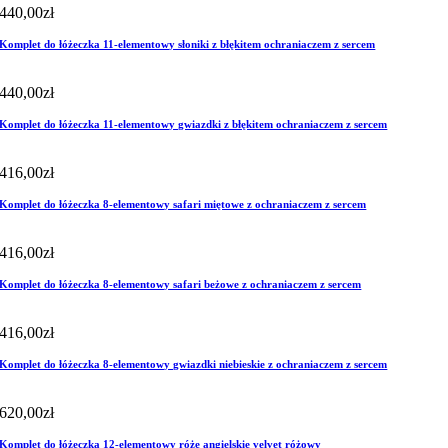
440,00
zł
Komplet do łóżeczka 11-elementowy słoniki z błękitem ochraniaczem z sercem
440,00
zł
Komplet do łóżeczka 11-elementowy gwiazdki z błękitem ochraniaczem z sercem
416,00
zł
Komplet do łóżeczka 8-elementowy safari miętowe z ochraniaczem z sercem
416,00
zł
Komplet do łóżeczka 8-elementowy safari beżowe z ochraniaczem z sercem
416,00
zł
Komplet do łóżeczka 8-elementowy gwiazdki niebieskie z ochraniaczem z sercem
620,00
zł
Komplet do łóżeczka 12-elementowy róże angielskie velvet różowy