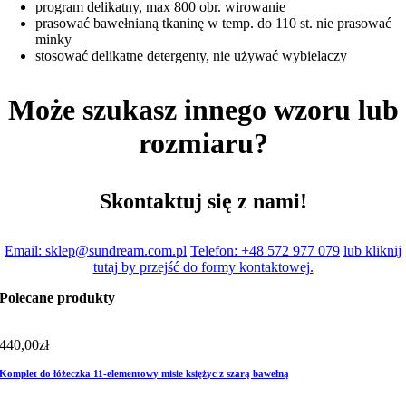
program delikatny, max 800 obr. wirowanie
prasować bawełnianą tkaninę w temp. do 110 st. nie prasować
minky
stosować delikatne detergenty, nie używać wybielaczy
Może szukasz innego wzoru lub
rozmiaru?
Skontaktuj się z nami!
Email: sklep@sundream.com.pl
Telefon: +48 572 977 079
lub kliknij
tutaj by przejść do formy kontaktowej.
Polecane produkty
440,00
zł
Komplet do łóżeczka 11-elementowy misie księżyc z szarą bawełną