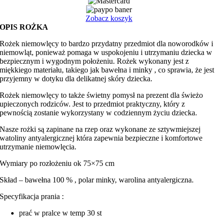
minky
Zobacz koszyk
OPIS ROŻKA
Rożek niemowlęcy to bardzo przydatny przedmiot dla noworodków i
niemowląt, ponieważ pomaga w uspokojeniu i utrzymaniu dziecka w
bezpiecznym i wygodnym położeniu. Rożek wykonany jest z
miękkiego materiału, takiego jak bawełna i minky , co sprawia, że jest
przyjemny w dotyku dla delikatnej skóry dziecka.
Rożek niemowlęcy to także świetny pomysł na prezent dla świeżo
upieczonych rodziców. Jest to przedmiot praktyczny, który z
pewnością zostanie wykorzystany w codziennym życiu dziecka.
Nasze rożki są zapinane na rzep oraz wykonane ze sztywmiejszej
watoliny antyalergicznej która zapewnia bezpieczne i komfortowe
utrzymanie niemowlęcia.
Wymiary po rozłożeniu ok 75×75 cm
Skład – bawełna 100 % , polar minky, warolina antyalergiczna.
Specyfikacja prania :
prać w pralce w temp 30 st