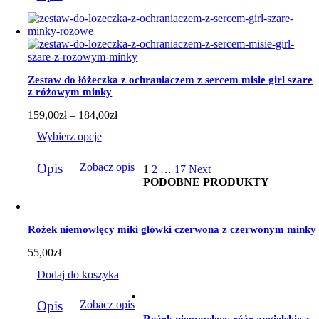
184,00zł
ma
wiele
wariantów.
Opcje
można
wybrać
Zestaw do łóżeczka z ochraniaczem z sercem misie girl szare
na
z różowym minky
stronie
produktu
Zakres
159,00
zł
–
184,00
zł
cen:
Wybierz opcje
od
159,00zł
Ten
do
Opis
Zobacz opis
1
2
…
17
Next
produkt
184,00zł
PODOBNE PRODUKTY
ma
wiele
wariantów.
Opcje
Rożek niemowlęcy miki główki czerwona z czerwonym minky
można
wybrać
55,00
zł
na
stronie
Dodaj do koszyka
produktu
Opis
Zobacz opis
Rożek niemowlęcy róże angielskie z