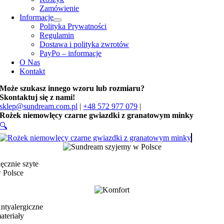
Zamówienie
Informacje
Polityka Prywatności
Regulamin
Dostawa i polityka zwrotów
PayPo – informacje
O Nas
Kontakt
Może szukasz innego wzoru lub rozmiaru?
Skontaktuj się z nami!
sklep@sundream.com.pl
|
+48 572 977 079
|
Rożek niemowlęcy czarne gwiazdki z granatowym minky
🔍
ęcznie szyte
 Polsce
ntyalergiczne
ateriały