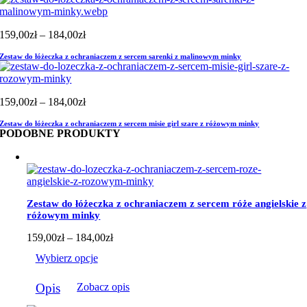
Zakres
159,00
zł
–
184,00
zł
cen:
Zestaw do łóżeczka z ochraniaczem z sercem sarenki z malinowym minky
od
159,00zł
do
184,00zł
Zakres
159,00
zł
–
184,00
zł
cen:
Zestaw do łóżeczka z ochraniaczem z sercem misie girl szare z różowym minky
od
PODOBNE PRODUKTY
159,00zł
do
184,00zł
Zestaw do łóżeczka z ochraniaczem z sercem róże angielskie z
różowym minky
Zakres
159,00
zł
–
184,00
zł
cen:
Wybierz opcje
od
159,00zł
Ten
do
Opis
Zobacz opis
produkt
184,00zł
ma