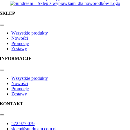
SKLEP
Toggle
Navigation
Wszystkie produkty
Nowości
Promocje
Zestawy
INFORMACJE
Toggle
Navigation
Wszystkie produkty
Nowości
Promocje
Zestawy
KONTAKT
Toggle
Navigation
572 977 079
sklep@sundream.com.pl