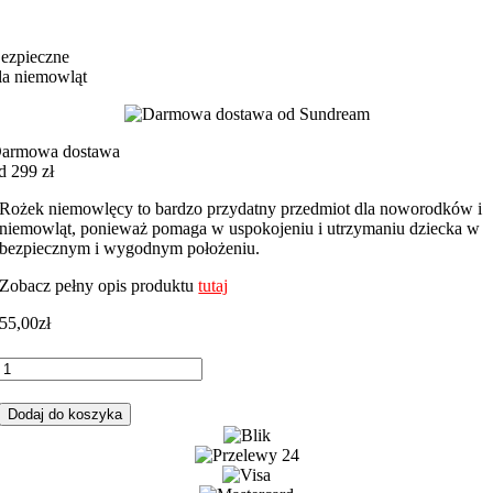
ezpieczne
la niemowląt
armowa dostawa
d 299 zł
Rożek niemowlęcy to bardzo przydatny przedmiot dla noworodków i
niemowląt, ponieważ pomaga w uspokojeniu i utrzymaniu dziecka w
bezpiecznym i wygodnym położeniu.
Zobacz pełny opis produktu
tutaj
55,00
zł
ilość
Rożek
niemowlęcy
Dodaj do koszyka
czarne
gwiazdki
z
granatowym