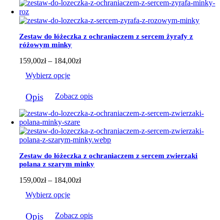
wiele
wariantów.
Opcje
można
Zestaw do łóżeczka z ochraniaczem z sercem żyrafy z
wybrać
różowym minky
na
stronie
Zakres
159,00
zł
–
184,00
zł
produktu
cen:
Wybierz opcje
od
159,00zł
Ten
do
Opis
Zobacz opis
produkt
184,00zł
ma
wiele
wariantów.
Opcje
można
wybrać
Zestaw do łóżeczka z ochraniaczem z sercem zwierzaki
na
polana z szarym minky
stronie
produktu
Zakres
159,00
zł
–
184,00
zł
cen:
Wybierz opcje
od
159,00zł
Ten
do
Opis
Zobacz opis
produkt