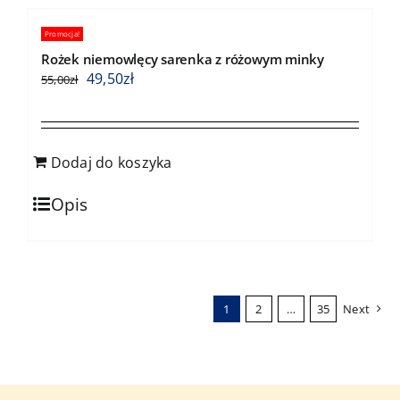
Promocja!
Rożek niemowlęcy sarenka z różowym minky
49,50
zł
55,00
zł
Dodaj do koszyka
Opis
1
2
…
35
Next