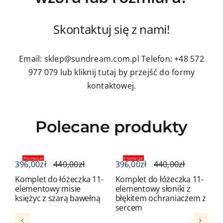
Skontaktuj się z nami!
Email: sklep@sundream.com.pl
Telefon: +48 572
977 079
lub kliknij tutaj by przejść do formy
kontaktowej.
Polecane produkty
Promocja!
Promocja!
396,00
zł
440,00
zł
396,00
zł
440,00
zł
3
Komplet do łóżeczka 11-
Komplet do łóżeczka 11-
K
elementowy misie
elementowy słoniki z
e
księżyc z szarą bawełną
błękitem ochraniaczem z
b
sercem
s