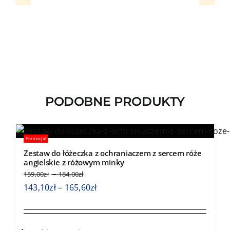
PODOBNE PRODUKTY
Promocja!
Zestaw do łóżeczka z ochraniaczem z sercem róże
angielskie z różowym minky
Zakres
159,00
zł
–
184,00
zł
cen:
Zakres
143,10
zł
–
165,60
zł
od
cen:
159,00zł
od
do
143,10zł
184,00zł