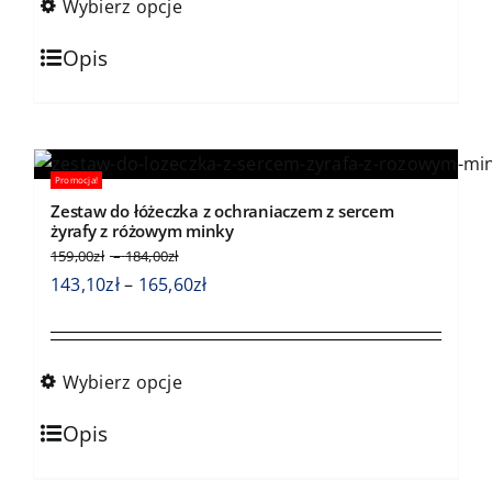
Wybierz opcje
do
Ten
165,60zł
Opis
produkt
ma
wiele
wariantów.
Promocja!
Opcje
Zestaw do łóżeczka z ochraniaczem z sercem
można
żyrafy z różowym minky
wybrać
Zakres
159,00
zł
–
184,00
zł
cen:
na
Zakres
143,10
zł
–
165,60
zł
od
stronie
cen:
159,00zł
produktu
od
do
143,10zł
184,00zł
Wybierz opcje
do
Ten
165,60zł
Opis
produkt
ma