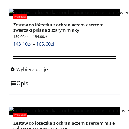
wiele
wariantów.
Promocja!
Opcje
Zestaw do łóżeczka z ochraniaczem z sercem
można
zwierzaki polana z szarym minky
wybrać
Zakres
159,00
zł
–
184,00
zł
cen:
na
Zakres
143,10
zł
–
165,60
zł
od
stronie
cen:
159,00zł
produktu
od
do
143,10zł
184,00zł
Wybierz opcje
do
Ten
165,60zł
Opis
produkt
ma
wiele
wariantów.
Promocja!
Opcje
Zestaw do łóżeczka z ochraniaczem z sercem misie
można
girl szare z różowym minky