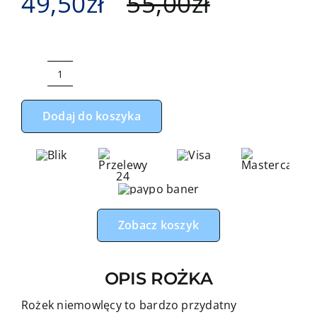
49,50
zł
55,00
zł
ilość
Rożek
Dodaj do koszyka
niemowlęcy
czarne
gwiazdki
z
czerwonym
minky
Zobacz koszyk
OPIS ROŻKA
Rożek niemowlęcy to bardzo przydatny