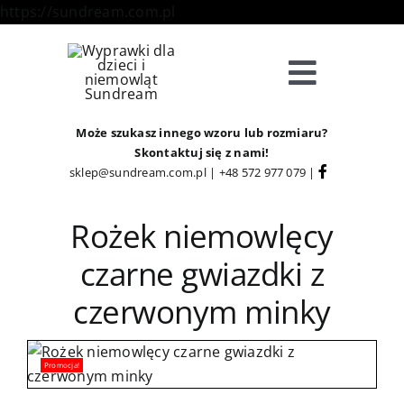
Skip
https://sundream.com.pl
to
content
Toggle
Navigat
Sklep
Może szukasz innego wzoru lub rozmiaru?
Skontaktuj się z nami!
sklep@sundream.com.pl
|
+48 572 977 079
|
Kategorie
Rożek niemowlęcy
Strefa Klienta
czarne gwiazdki z
czerwonym minky
Informacje
O Nas
Promocja!