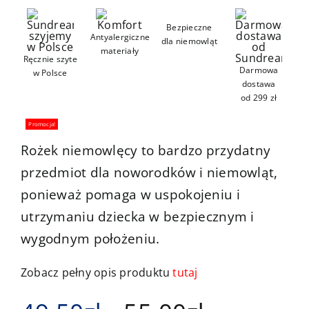
Kontakt
Bezpieczne
Antyalergiczne
dla niemowląt
materiały
Ręcznie szyte
Darmowa
w Polsce
dostawa
od 299 zł
Promocja!
Rożek niemowlęcy to bardzo przydatny
przedmiot dla noworodków i niemowląt,
ponieważ pomaga w uspokojeniu i
utrzymaniu dziecka w bezpiecznym i
wygodnym położeniu.
Zobacz pełny opis produktu
tutaj