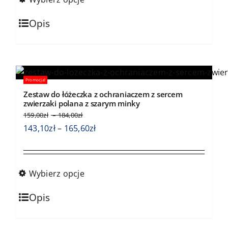
do
Ten
165,60zł
Opis
produkt
ma
wiele
wariantów.
Promocja!
Opcje
Zestaw do łóżeczka z ochraniaczem z sercem
można
zwierzaki polana z szarym minky
wybrać
Zakres
159,00
zł
–
184,00
zł
cen:
na
Zakres
143,10
zł
–
165,60
zł
od
stronie
cen:
159,00zł
produktu
od
do
143,10zł
184,00zł
Wybierz opcje
do
Ten
165,60zł
Opis
produkt
ma