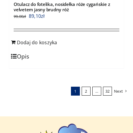
Otulacz do fotelika, nosidełka róże cygańskie z
velvetem jasny brudny róż
89,10
zł
99,00
zł
Dodaj do koszyka
Opis
1
2
…
32
Next