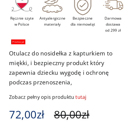
Ręcznie szyte
Antyalergiczne
Bezpieczne
Darmowa
w Polsce
materiały
dla niemowląt
dostawa
od 299 zł
Promocja!
Otulacz do nosidełka z kapturkiem to
miękki, i bezpieczny produkt który
zapewnia dziecku wygodę i ochronę
podczas przenoszenia,
Zobacz pełny opis produktu
tutaj
72,00
zł
80,00
zł