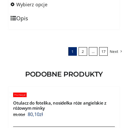
143,10zł
184,00zł
Wybierz opcje
do
Ten
165,60zł
Opis
produkt
ma
wiele
wariantów.
1
2
…
17
Next
Opcje
można
wybrać
PODOBNE PRODUKTY
na
stronie
produktu
Promocja!
Otulacz do fotelika, nosidełka róże angielskie z
różowym minky
80,10
zł
89,00
zł