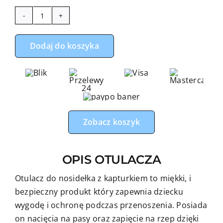
ilość
Otulacz
Dodaj do koszyka
do
fotelika,
nosidełka
żyrafy
z
różowym
Zobacz koszyk
minky
OPIS OTULACZA
Otulacz do nosidełka z kapturkiem to miękki, i
bezpieczny produkt który zapewnia dziecku
wygodę i ochronę podczas przenoszenia. Posiada
on nacięcia na pasy oraz zapięcie na rzep dzięki