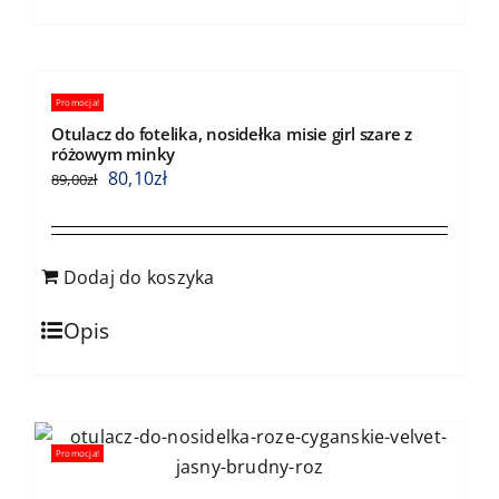
Promocja!
Otulacz do fotelika, nosidełka misie girl szare z
różowym minky
80,10
zł
89,00
zł
Dodaj do koszyka
Opis
Promocja!