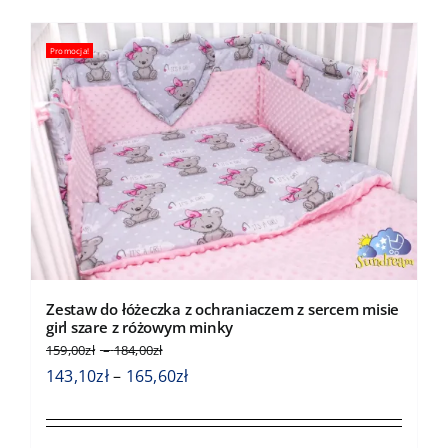
wiele
wariantów.
Promocja!
Opcje
można
wybrać
na
stronie
produktu
Zestaw do łóżeczka z ochraniaczem z sercem misie
girl szare z różowym minky
Zakres
159,00
zł
–
184,00
zł
cen:
Zakres
143,10
zł
–
165,60
zł
od
cen:
159,00zł
od
do