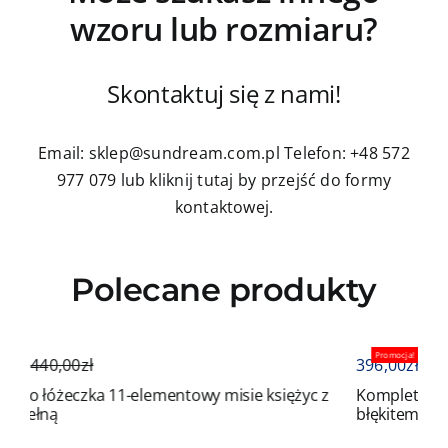
wzoru lub rozmiaru?
Skontaktuj się z nami!
Email: sklep@sundream.com.pl
Telefon: +48 572
977 079
lub kliknij tutaj by przejść do formy
kontaktowej.
Polecane produkty
Promocja!
396,00
zł
440,00
zł
mentowy misie księżyc z
Komplet do łóżeczka 11-elementow
błękitem ochraniaczem z sercem