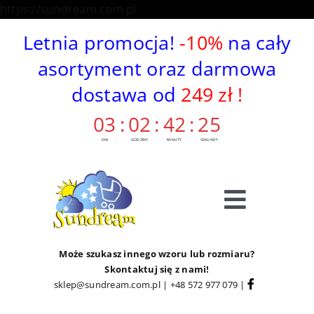
Skip
https://sundream.com.pl
to
Letnia promocja!
-10%
na cały
content
asortyment oraz darmowa
dostawa od
249 zł !
03
:
02
:
42
:
24
DNI
GODZINY
MINUTY
SEKUNDY
Toggle
Navigat
Sklep
Może szukasz innego wzoru lub rozmiaru?
Skontaktuj się z nami!
sklep@sundream.com.pl
|
+48 572 977 079
|
Kategorie