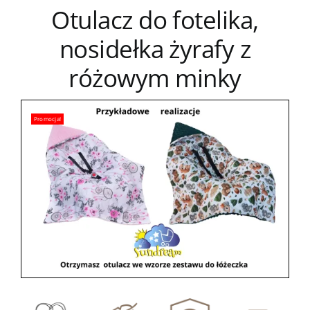
Otulacz do fotelika,
Strefa Klienta
nosidełka żyrafy z
Informacje
różowym minky
O Nas
Promocja!
Kontakt