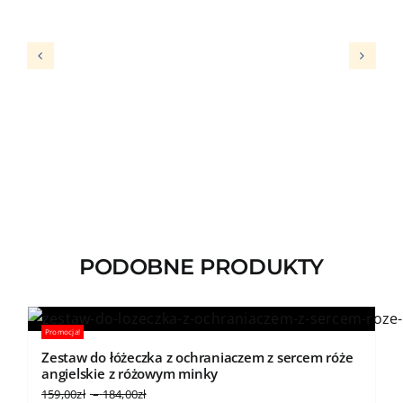
PODOBNE PRODUKTY
Promocja!
Zestaw do łóżeczka z ochraniaczem z sercem róże
angielskie z różowym minky
Zakres
159,00
zł
–
184,00
zł