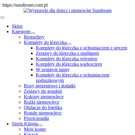
Skip
https://sundream.com.pl
to
content
Toggle
Navigation
Sklep
Kategorie
Bestsellery
Komplety do łóżeczka
Komplety do łóżeczka z ochraniaczem z sercem
Zestawy do łóżeczka z muślinem
Komplety do łóżeczka velvetem
Komplety do łóżeczka warkoczem
W zestawie taniej
Komplety do łóżeczka z ochraniaczem
poduszkowym
Boxy prezentowe i dodatki
Zestawy do gondoli
Kokony niemowlęce
Rożki niemowlęce
Otulacze do fotelika
Rogale niemowlęce
Prześcieradła
Strefa Klienta
Moje konto
Koszyk