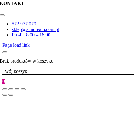
KONTAKT
Toggle
Navigation
572 977 079
sklep@sundream.com.pl
Pn.-Pt. 8:00 – 16:00
Page load link
Brak produktów w koszyku.
Twój koszyk
0
Go
to
Top