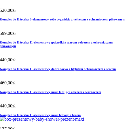
520,00
zł
Komplet do łóżeczka 8-elementowy róże cygańskie z velvetem z ochraniaczem pikowanym
599,00
zł
Komplet do łóżeczka 11-elementowy gwiazdki z szarym velvetem z ochraniaczem
pikowanym
440,00
zł
Komplet do łóżeczka 11-elementowy dobranocka z błękitem ochraniaczem z sercem
460,00
zł
Komplet do łóżeczka 11-elementowy misie latające z beżem z warkoczem
440,00
zł
Komplet do łóżeczka 11-elementowy misie bobasy z beżem
137,00
zł