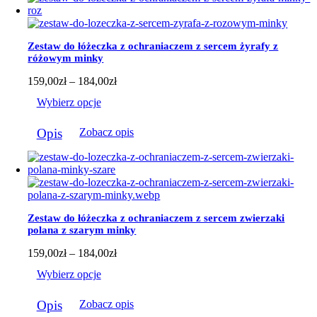
wiele
wariantów.
Opcje
można
Zestaw do łóżeczka z ochraniaczem z sercem żyrafy z
wybrać
różowym minky
na
stronie
Zakres
159,00
zł
–
184,00
zł
produktu
cen:
Wybierz opcje
od
159,00zł
Ten
do
Opis
Zobacz opis
produkt
184,00zł
ma
wiele
wariantów.
Opcje
można
wybrać
Zestaw do łóżeczka z ochraniaczem z sercem zwierzaki
na
polana z szarym minky
stronie
produktu
Zakres
159,00
zł
–
184,00
zł
cen:
Wybierz opcje
od
159,00zł
Ten
do
Opis
Zobacz opis
produkt
184,00zł