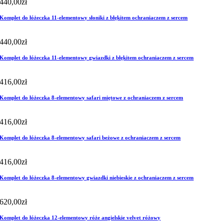
440,00
zł
Komplet do łóżeczka 11-elementowy słoniki z błękitem ochraniaczem z sercem
440,00
zł
Komplet do łóżeczka 11-elementowy gwiazdki z błękitem ochraniaczem z sercem
416,00
zł
Komplet do łóżeczka 8-elementowy safari miętowe z ochraniaczem z sercem
416,00
zł
Komplet do łóżeczka 8-elementowy safari beżowe z ochraniaczem z sercem
416,00
zł
Komplet do łóżeczka 8-elementowy gwiazdki niebieskie z ochraniaczem z sercem
620,00
zł
Komplet do łóżeczka 12-elementowy róże angielskie velvet różowy