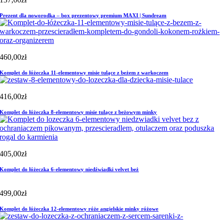
Prezent dla noworodka – box prezentowy premium MAXI | Sundream
460,00
zł
Komplet do łóżeczka 11-elementowy misie tulące z beżem z warkoczem
416,00
zł
Komplet do łóżeczka 8-elementowy misie tulące z beżowym minky
405,00
zł
Komplet do łóżeczka 6-elementowy niedźwiadki velvet beż
499,00
zł
Komplet do łóżeczka 12-elementowy róże angielskie minky różowe