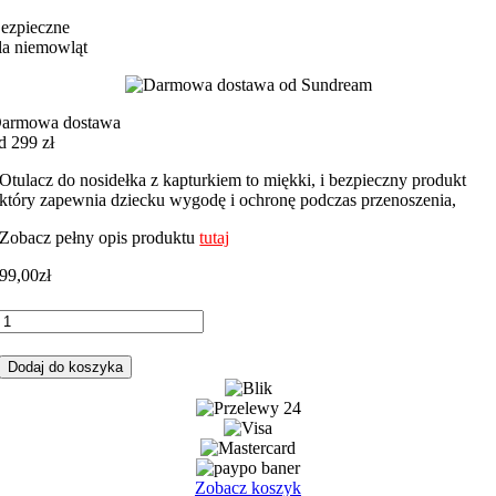
ezpieczne
la niemowląt
armowa dostawa
d 299 zł
Otulacz do nosidełka z kapturkiem to miękki, i bezpieczny produkt
który zapewnia dziecku wygodę i ochronę podczas przenoszenia,
Zobacz pełny opis produktu
tutaj
99,00
zł
ilość
Otulacz
do
Dodaj do koszyka
fotelika,
nosidełka
miś
uszatek
z
beżowym
Zobacz koszyk