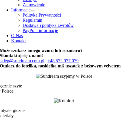
Zamówienie
Informacje
Polityka Prywatności
Regulamin
Dostawa i polityka zwrotów
PayPo – informacje
O Nas
Kontakt
Może szukasz innego wzoru lub rozmiaru?
Skontaktuj się z nami!
sklep@sundream.com.pl
|
+48 572 977 079
|
Otulacz do fotelika, nosidełka miś uszatek z beżowym velvetem
ęcznie szyte
 Polsce
ntyalergiczne
ateriały