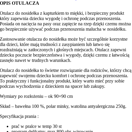
velvetem
OPIS OTULACZA
Otulacz do nosidełka z kapturkiem to miękki, i bezpieczny produkt
który zapewnia dziecku wygodę i ochronę podczas przenoszenia.
Posiada on nacięcia na pasy oraz zapięcie na rzep dzięki czemu można
go bezpiecznie używać podczas przenoszenia malucha w nosidełku.
Zastosowanie otulacza do nosidełka może być szczególnie korzystne
dla dzieci, które mają trudności z zasypianiem lub łatwo się
rozdrażniają w zatłoczonych i głośnych miejscach. Otulacz zapewni
dziecku poczucie bezpieczeństwa i wygody, dzięki czemu z łatwością
zasnęło nawet w trudnych warunkach.
Otulacz do nosidełka to świetne rozwiązanie dla rodziców, którzy chcą
zapewnić swojemu dziecku komfort i ochronę podczas przenoszenia.
To praktyczny i funkcjonalny produkt, który warto mieć przy sobie
podczas wychodzenia z dzieckiem na spacer lub zakupy.
Wymiary po rozłożeniu – ok 90×90 cm
Skład – bawełna 100 %, polar minky, watolina antyalergiczna 250g.
Specyfikacja prania :
prać w pralce w temp 30 st
program delikatny, max 800 obr. wirowanie