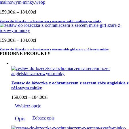
Zakres
159,00
zł
–
184,00
zł
cen:
Zestaw do łóżeczka z ochraniaczem z sercem sarenki z malinowym minky
od
159,00zł
do
184,00zł
Zakres
159,00
zł
–
184,00
zł
cen:
Zestaw do łóżeczka z ochraniaczem z sercem misie girl szare z różowym minky
od
PODOBNE PRODUKTY
159,00zł
do
184,00zł
Zestaw do łóżeczka z ochraniaczem z sercem róże angielskie z
różowym minky
Zakres
159,00
zł
–
184,00
zł
cen:
Wybierz opcje
od
159,00zł
Ten
do
Opis
Zobacz opis
produkt
184,00zł
ma