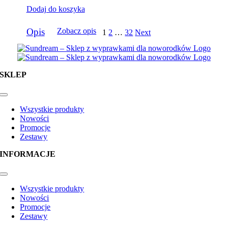
Dodaj do koszyka
Opis
Zobacz opis
1
2
…
32
Next
SKLEP
Toggle
Navigation
Wszystkie produkty
Nowości
Promocje
Zestawy
INFORMACJE
Toggle
Navigation
Wszystkie produkty
Nowości
Promocje
Zestawy