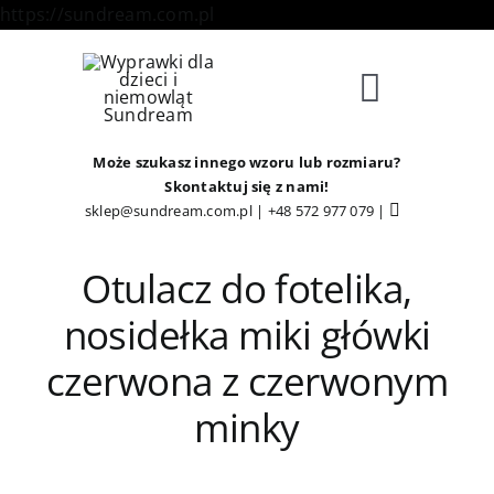
Skip
https://sundream.com.pl
to
content
Toggle
Navigat
Sklep
Może szukasz innego wzoru lub rozmiaru?
Skontaktuj się z nami!
sklep@sundream.com.pl
|
+48 572 977 079
|
Kategorie
Otulacz do fotelika,
Strefa Klienta
nosidełka miki główki
czerwona z czerwonym
Informacje
minky
O Nas