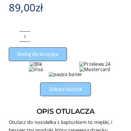
89,00
zł
ilość
Otulacz
Dodaj do koszyka
do
fotelika,
nosidełka
miki
główki
Zobacz koszyk
czerwona
z
OPIS OTULACZA
czerwonym
minky
Otulacz do nosidełka z kapturkiem to miękki, i
bezpieczny produkt który zapewnia dziecku