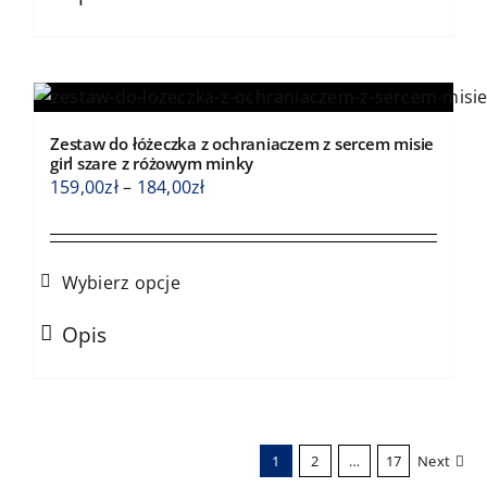
produkt
ma
wiele
wariantów.
Opcje
Zestaw do łóżeczka z ochraniaczem z sercem misie
można
girl szare z różowym minky
wybrać
Zakres
159,00
zł
–
184,00
zł
na
cen:
stronie
od
produktu
159,00zł
Wybierz opcje
do
Ten
184,00zł
Opis
produkt
ma
wiele
wariantów.
1
2
…
17
Next
Opcje