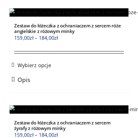
Zestaw do łóżeczka z ochraniaczem z sercem róże
angielskie z różowym minky
Zakres
159,00
zł
–
184,00
zł
cen:
od
159,00zł
Wybierz opcje
do
Ten
184,00zł
Opis
produkt
ma
wiele
wariantów.
Opcje
Zestaw do łóżeczka z ochraniaczem z sercem
można
żyrafy z różowym minky
wybrać
Zakres
159,00
zł
–
184,00
zł