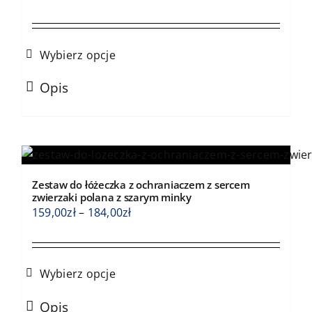
na
cen:
stronie
od
produktu
159,00zł
Wybierz opcje
do
Ten
184,00zł
Opis
produkt
ma
wiele
wariantów.
Opcje
Zestaw do łóżeczka z ochraniaczem z sercem
można
zwierzaki polana z szarym minky
wybrać
Zakres
159,00
zł
–
184,00
zł
na
cen:
stronie
od
produktu
159,00zł
Wybierz opcje
do
Ten
184,00zł
Opis