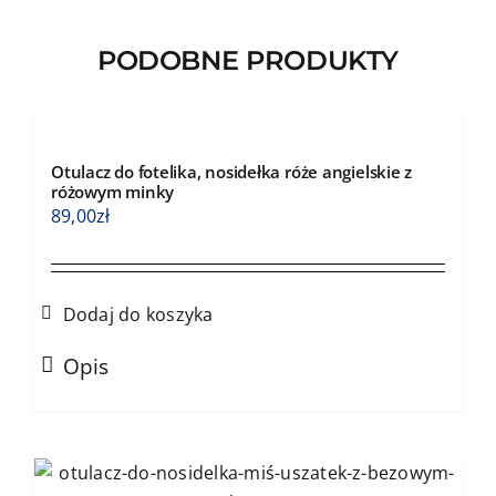
można
wybrać
PODOBNE PRODUKTY
na
stronie
produktu
Otulacz do fotelika, nosidełka róże angielskie z
różowym minky
89,00
zł
Dodaj do koszyka
Opis