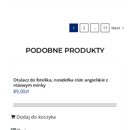
ma
wiele
wariantów.
1
2
…
17
Next
Opcje
można
wybrać
PODOBNE PRODUKTY
na
stronie
produktu
Otulacz do fotelika, nosidełka róże angielskie z
różowym minky
89,00
zł
Dodaj do koszyka