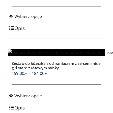
na
cen:
stronie
od
produktu
159,00zł
Wybierz opcje
do
Ten
184,00zł
Opis
produkt
ma
wiele
wariantów.
Opcje
Zestaw do łóżeczka z ochraniaczem z sercem misie
można
girl szare z różowym minky
wybrać
Zakres
159,00
zł
–
184,00
zł
na
cen:
stronie
od
produktu
159,00zł
Wybierz opcje
do
Ten
184,00zł
Opis
produkt