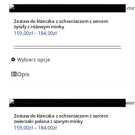
wariantów.
Opcje
Zestaw do łóżeczka z ochraniaczem z sercem
można
żyrafy z różowym minky
wybrać
Zakres
159,00
zł
–
184,00
zł
na
cen:
stronie
od
produktu
159,00zł
Wybierz opcje
do
Ten
184,00zł
Opis
produkt
ma
wiele
wariantów.
Opcje
Zestaw do łóżeczka z ochraniaczem z sercem
można
zwierzaki polana z szarym minky
wybrać
Zakres
159,00
zł
–
184,00
zł