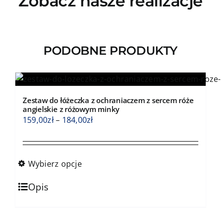
Zobacz nasze realizacje
PODOBNE PRODUKTY
Zestaw do łóżeczka z ochraniaczem z sercem róże
angielskie z różowym minky
Zakres
159,00
zł
–
184,00
zł
cen:
od
159,00zł
Wybierz opcje
do
Ten
184,00zł
Opis
produkt
ma
wiele