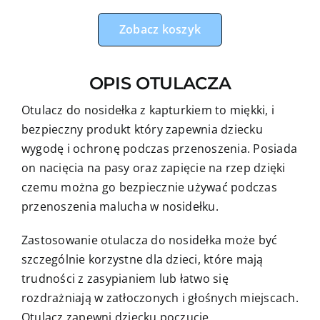
fotelika,
nosidełka
Zobacz koszyk
peonie
z
OPIS OTULACZA
velvetem
brudny
Otulacz do nosidełka z kapturkiem to miękki, i
róż
bezpieczny produkt który zapewnia dziecku
wygodę i ochronę podczas przenoszenia. Posiada
on nacięcia na pasy oraz zapięcie na rzep dzięki
czemu można go bezpiecznie używać podczas
przenoszenia malucha w nosidełku.
Zastosowanie otulacza do nosidełka może być
szczególnie korzystne dla dzieci, które mają
trudności z zasypianiem lub łatwo się
rozdrażniają w zatłoczonych i głośnych miejscach.
Otulacz zapewni dziecku poczucie