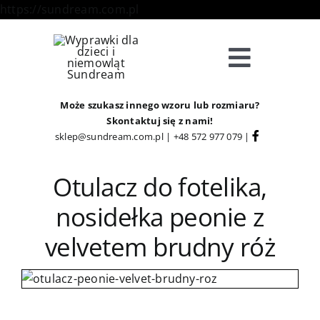
Skip
https://sundream.com.pl
to
content
Toggle
Navigat
Sklep
Może szukasz innego wzoru lub rozmiaru?
Skontaktuj się z nami!
sklep@sundream.com.pl
|
+48 572 977 079
|
Kategorie
Otulacz do fotelika,
Strefa Klienta
nosidełka peonie z
velvetem brudny róż
Informacje
O Nas