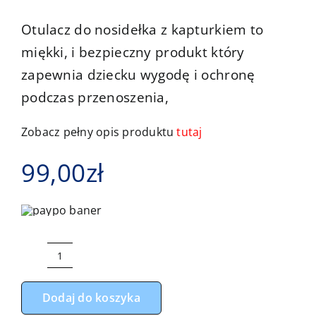
Kontakt
Otulacz do nosidełka z kapturkiem to
miękki, i bezpieczny produkt który
zapewnia dziecku wygodę i ochronę
podczas przenoszenia,
Zobacz pełny opis produktu
tutaj
99,00
zł
ilość
Otulacz
Dodaj do koszyka
do