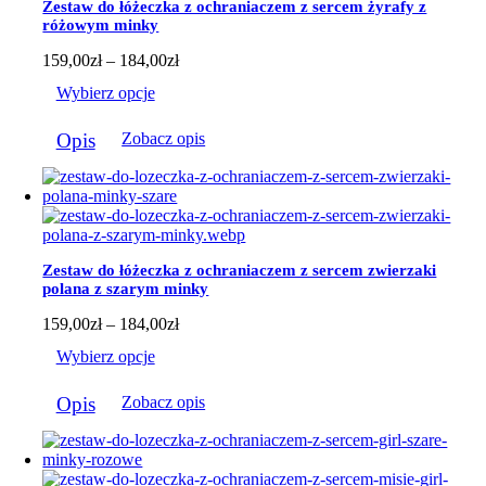
Zestaw do łóżeczka z ochraniaczem z sercem żyrafy z
wybrać
różowym minky
na
stronie
Zakres
159,00
zł
–
184,00
zł
produktu
cen:
Wybierz opcje
od
159,00zł
Ten
do
Opis
Zobacz opis
produkt
184,00zł
ma
wiele
wariantów.
Opcje
można
wybrać
Zestaw do łóżeczka z ochraniaczem z sercem zwierzaki
na
polana z szarym minky
stronie
produktu
Zakres
159,00
zł
–
184,00
zł
cen:
Wybierz opcje
od
159,00zł
Ten
do
Opis
Zobacz opis
produkt
184,00zł
ma
wiele
wariantów.
Opcje