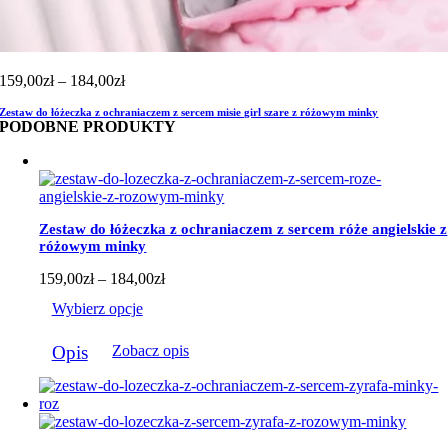
Zakres
159,00
zł
–
184,00
zł
cen:
Zestaw do łóżeczka z ochraniaczem z sercem misie girl szare z różowym minky
od
PODOBNE PRODUKTY
159,00zł
do
184,00zł
Zestaw do łóżeczka z ochraniaczem z sercem róże angielskie z
różowym minky
Zakres
159,00
zł
–
184,00
zł
cen:
Wybierz opcje
od
159,00zł
Ten
do
Opis
Zobacz opis
produkt
184,00zł
ma
wiele
wariantów.
Opcje
można