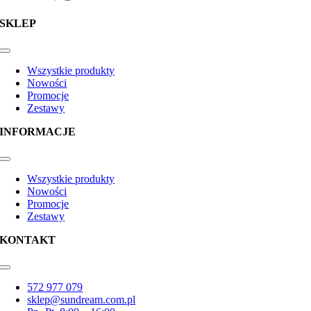
SKLEP
Toggle
Navigation
Wszystkie produkty
Nowości
Promocje
Zestawy
INFORMACJE
Toggle
Navigation
Wszystkie produkty
Nowości
Promocje
Zestawy
KONTAKT
Toggle
Navigation
572 977 079
sklep@sundream.com.pl