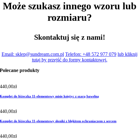
Może szukasz innego wzoru lub
rozmiaru?
Skontaktuj się z nami!
Email: sklep@sundream.com.pl
Telefon: +48 572 977 079
lub kliknij
tutaj by przejść do formy kontaktowej.
Polecane produkty
440,00
zł
Komplet do łóżeczka 11-elementowy misie księżyc z szarą bawełną
440,00
zł
Komplet do łóżeczka 11-elementowy słoniki z błękitem ochraniaczem z sercem
440,00
zł