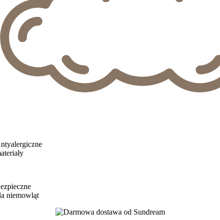
ntyalergiczne
ateriały
ezpieczne
la niemowląt