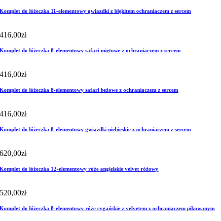
Komplet do łóżeczka 11-elementowy gwiazdki z błękitem ochraniaczem z sercem
416,00
zł
Komplet do łóżeczka 8-elementowy safari miętowe z ochraniaczem z sercem
416,00
zł
Komplet do łóżeczka 8-elementowy safari beżowe z ochraniaczem z sercem
416,00
zł
Komplet do łóżeczka 8-elementowy gwiazdki niebieskie z ochraniaczem z sercem
620,00
zł
Komplet do łóżeczka 12-elementowy róże angielskie velvet różowy
520,00
zł
Komplet do łóżeczka 8-elementowy róże cygańskie z velvetem z ochraniaczem pikowanym