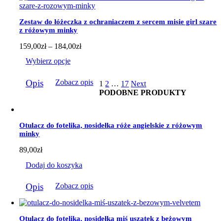
można
wybrać
Zestaw do łóżeczka z ochraniaczem z sercem misie girl szare
na
z różowym minky
stronie
produktu
Zakres
159,00
zł
–
184,00
zł
cen:
Wybierz opcje
od
159,00zł
Ten
do
Opis
Zobacz opis
1
2
…
17
Next
produkt
184,00zł
PODOBNE PRODUKTY
ma
wiele
wariantów.
Opcje
Otulacz do fotelika, nosidełka róże angielskie z różowym
można
minky
wybrać
na
89,00
zł
stronie
produktu
Dodaj do koszyka
Opis
Zobacz opis
Otulacz do fotelika, nosidełka miś uszatek z beżowym