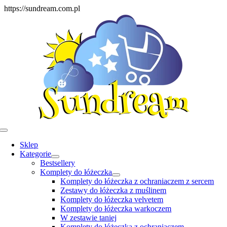
Skip
https://sundream.com.pl
to
content
Toggle
Navigation
Sklep
Kategorie
Bestsellery
Komplety do łóżeczka
Komplety do łóżeczka z ochraniaczem z sercem
Zestawy do łóżeczka z muślinem
Komplety do łóżeczka velvetem
Komplety do łóżeczka warkoczem
W zestawie taniej
Komplety do łóżeczka z ochraniaczem