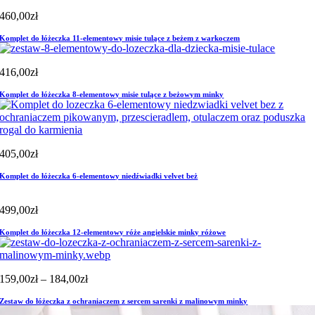
460,00
zł
Komplet do łóżeczka 11-elementowy misie tulące z beżem z warkoczem
416,00
zł
Komplet do łóżeczka 8-elementowy misie tulące z beżowym minky
405,00
zł
Komplet do łóżeczka 6-elementowy niedźwiadki velvet beż
499,00
zł
Komplet do łóżeczka 12-elementowy róże angielskie minky różowe
Zakres
159,00
zł
–
184,00
zł
cen:
Zestaw do łóżeczka z ochraniaczem z sercem sarenki z malinowym minky
od