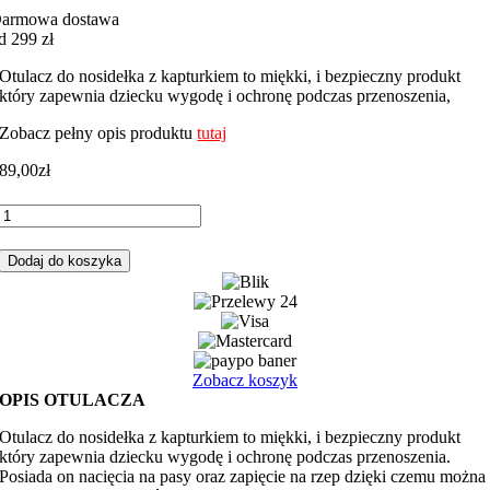
armowa dostawa
d 299 zł
Otulacz do nosidełka z kapturkiem to miękki, i bezpieczny produkt
który zapewnia dziecku wygodę i ochronę podczas przenoszenia,
Zobacz pełny opis produktu
tutaj
89,00
zł
ilość
Otulacz
do
Dodaj do koszyka
fotelika,
nosidełka
czarne
gwiazdki
z
granatowym
Zobacz koszyk
minky
OPIS OTULACZA
Otulacz do nosidełka z kapturkiem to miękki, i bezpieczny produkt
który zapewnia dziecku wygodę i ochronę podczas przenoszenia.
Posiada on nacięcia na pasy oraz zapięcie na rzep dzięki czemu można