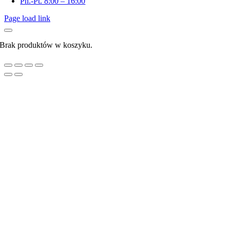
Pn.-Pt. 8:00 – 16:00
Page load link
Brak produktów w koszyku.
Go
to
Top