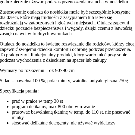
go bezpiecznie używać podczas przenoszenia malucha w nosidełku.
Zastosowanie otulacza do nosidełka może być szczególnie korzystne
dla dzieci, które mają trudności z zasypianiem lub łatwo się
rozdrażniają w zatłoczonych i głośnych miejscach. Otulacz zapewni
dziecku poczucie bezpieczeństwa i wygody, dzięki czemu z łatwością
zasnęło nawet w trudnych warunkach.
Otulacz do nosidełka to świetne rozwiązanie dla rodziców, którzy chcą
zapewnić swojemu dziecku komfort i ochronę podczas przenoszenia.
To praktyczny i funkcjonalny produkt, który warto mieć przy sobie
podczas wychodzenia z dzieckiem na spacer lub zakupy.
Wymiary po rozłożeniu – ok 90×90 cm
Skład – bawełna 100 %, polar minky, watolina antyalergiczna 250g.
Specyfikacja prania :
prać w pralce w temp 30 st
program delikatny, max 800 obr. wirowanie
prasować bawełnianą tkaninę w temp. do 110 st. nie prasować
minky
stosować delikatne detergenty, nie używać wybielaczy