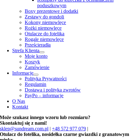
poduszkowym
Boxy prezentowe i dodatki
Zestawy do gondoli
Kokony niemowlęce
Rożki niemowlęce
Otulacze do fotelika
Rogale niemowlęce
Prześcieradła
Strefa Klienta
Moje konto
Koszyk
Zamówienie
Informacje
Polityka Prywatności
Regulamin
Dostawa i polityka zwrotów
PayPo – informacje
O Nas
Kontakt
Może szukasz innego wzoru lub rozmiaru?
Skontaktuj się z nami!
sklep@sundream.com.pl
|
+48 572 977 079
|
Otulacz do fotelika, nosidełka czarne gwiazdki z granatowym
minky