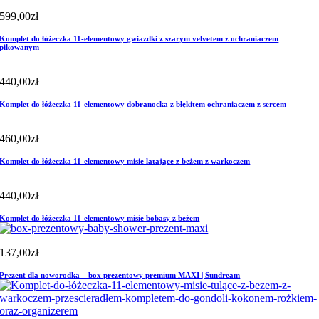
599,00
zł
Komplet do łóżeczka 11-elementowy gwiazdki z szarym velvetem z ochraniaczem
pikowanym
440,00
zł
Komplet do łóżeczka 11-elementowy dobranocka z błękitem ochraniaczem z sercem
460,00
zł
Komplet do łóżeczka 11-elementowy misie latające z beżem z warkoczem
440,00
zł
Komplet do łóżeczka 11-elementowy misie bobasy z beżem
137,00
zł
Prezent dla noworodka – box prezentowy premium MAXI | Sundream