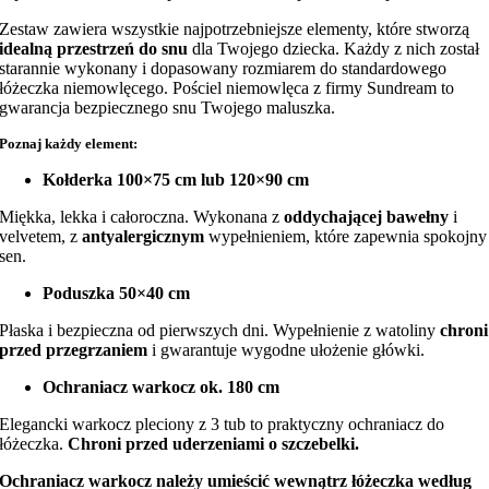
Zestaw zawiera wszystkie najpotrzebniejsze elementy, które stworzą
idealną przestrzeń do snu
dla Twojego dziecka. Każdy z nich został
starannie wykonany i dopasowany rozmiarem do standardowego
łóżeczka niemowlęcego. Pościel niemowlęca z firmy Sundream to
gwarancja bezpiecznego snu Twojego maluszka.
Poznaj każdy element:
Kołderka 100×75 cm lub 120×90 cm
Miękka, lekka i całoroczna. Wykonana z
oddychającej bawełny
i
velvetem, z
antyalergicznym
wypełnieniem, które zapewnia spokojny
sen.
Poduszka 50×40 cm
Płaska i bezpieczna od pierwszych dni. Wypełnienie z watoliny
chroni
przed przegrzaniem
i gwarantuje wygodne ułożenie główki.
Ochraniacz warkocz ok. 180 cm
Elegancki warkocz pleciony z 3 tub to praktyczny ochraniacz do
łóżeczka.
Chroni przed uderzeniami o szczebelki.
Ochraniacz warkocz należy umieścić wewnątrz łóżeczka według