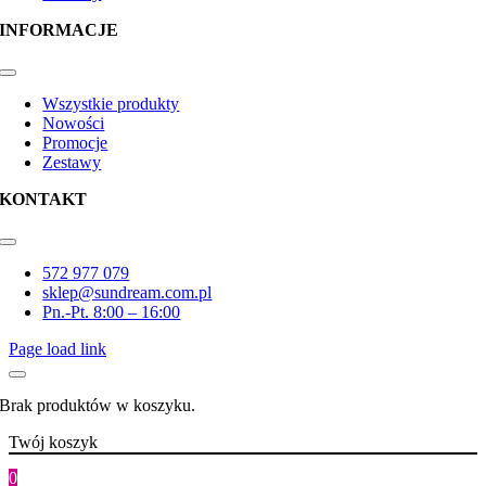
INFORMACJE
Toggle
Navigation
Wszystkie produkty
Nowości
Promocje
Zestawy
KONTAKT
Toggle
Navigation
572 977 079
sklep@sundream.com.pl
Pn.-Pt. 8:00 – 16:00
Page load link
Brak produktów w koszyku.
Twój koszyk
0