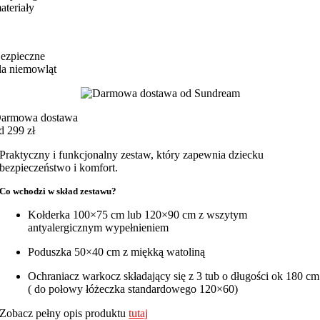
ateriały
ezpieczne
la niemowląt
armowa dostawa
d 299 zł
Praktyczny i funkcjonalny zestaw, który zapewnia dziecku
bezpieczeństwo i komfort.
Co wchodzi w skład zestawu?
Kołderka 100×75 cm lub 120×90 cm z wszytym
antyalergicznym wypełnieniem
Poduszka 50×40 cm z miękką watoliną
Ochraniacz warkocz składający się z 3 tub o długości ok 180 cm
( do połowy łóżeczka standardowego 120×60)
Zobacz pełny opis produktu
tutaj