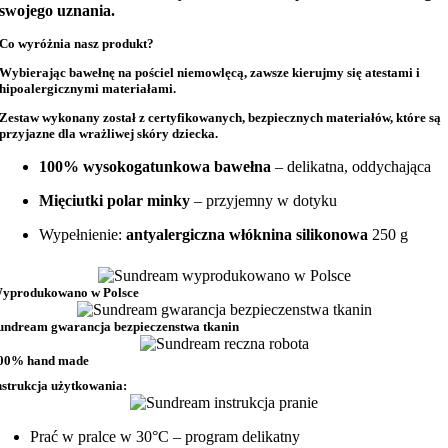
swojego uznania.
Co wyróżnia nasz produkt?
Wybierając bawełnę na
pościel niemowlęcą
, zawsze kierujmy się atestami i
hipoalergicznymi materiałami.
Zestaw wykonany został z
certyfikowanych, bezpiecznych materiałów
, które są
przyjazne dla wrażliwej skóry dziecka.
100% wysokogatunkowa bawełna
– delikatna, oddychająca
Mięciutki polar minky
– przyjemny w dotyku
Wypełnienie:
antyalergiczna włóknina silikonowa
250 g
yprodukowano w Polsce
undream gwarancja bezpieczenstwa tkanin
00% hand made
nstrukcja użytkowania:
Prać w pralce w 30°C – program delikatny