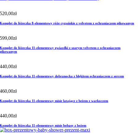
520,00
zł
Komplet do łóżeczka 8-elementowy róże cygańskie z velvetem z ochraniaczem pikowanym
599,00
zł
Komplet do łóżeczka 11-elementowy gwiazdki z szarym velvetem z ochraniaczem
pikowanym
440,00
zł
Komplet do łóżeczka 11-elementowy dobranocka z błękitem ochraniaczem z sercem
460,00
zł
Komplet do łóżeczka 11-elementowy misie latające z beżem z warkoczem
440,00
zł
Komplet do łóżeczka 11-elementowy misie bobasy z beżem