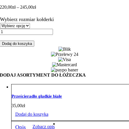
Zakres
220,00
zł
–
245,00
zł
cen:
od
Wybierz rozmiar kołderki
220,00zł
do
ilość
245,00zł
Zestaw
do
Dodaj do koszyka
łóżeczka
z
warkoczem
miś
uszatek
velvet
DODAJ ASORTYMENT DO ŁÓŻECZKA
beż
Prześcieradło gładkie białe
35,00
zł
Dodaj do koszyka
Opis
Zobacz opis