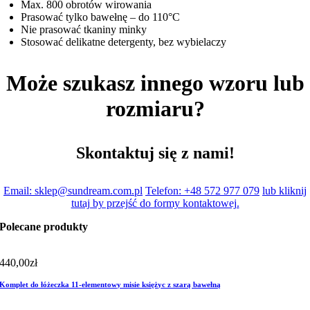
Max. 800 obrotów wirowania
Prasować tylko bawełnę – do 110°C
Nie prasować tkaniny minky
Stosować delikatne detergenty, bez wybielaczy
Może szukasz innego wzoru lub
rozmiaru?
Skontaktuj się z nami!
Email: sklep@sundream.com.pl
Telefon: +48 572 977 079
lub kliknij
tutaj by przejść do formy kontaktowej.
Polecane produkty
440,00
zł
Komplet do łóżeczka 11-elementowy misie księżyc z szarą bawełną