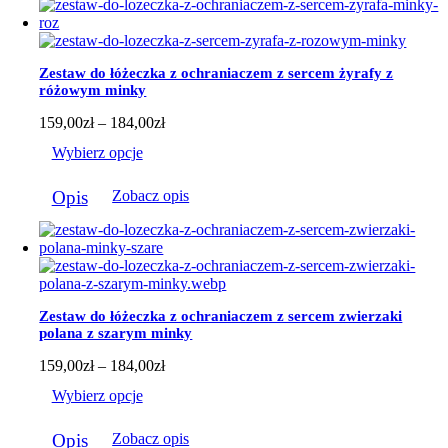
wiele
wariantów.
Opcje
można
Zestaw do łóżeczka z ochraniaczem z sercem żyrafy z
wybrać
różowym minky
na
stronie
Zakres
159,00
zł
–
184,00
zł
produktu
cen:
Wybierz opcje
od
159,00zł
Ten
do
Opis
Zobacz opis
produkt
184,00zł
ma
wiele
wariantów.
Opcje
można
wybrać
Zestaw do łóżeczka z ochraniaczem z sercem zwierzaki
na
polana z szarym minky
stronie
produktu
Zakres
159,00
zł
–
184,00
zł
cen:
Wybierz opcje
od
159,00zł
Ten
do
Opis
Zobacz opis
produkt