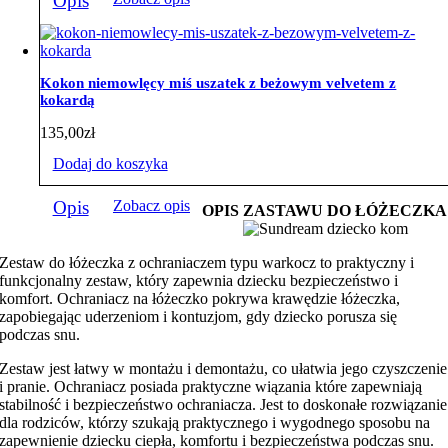
Opis
Kokon niemowlęcy miś uszatek z beżowym velvetem z
kokardą
135,00
zł
Dodaj do koszyka
Opis
Zobacz opis
OPIS ZASTAWU DO ŁÓŻECZKA
Zestaw do łóżeczka z ochraniaczem typu warkocz to praktyczny i
funkcjonalny zestaw, który zapewnia dziecku bezpieczeństwo i
komfort. Ochraniacz na łóżeczko pokrywa krawędzie łóżeczka,
zapobiegając uderzeniom i kontuzjom, gdy dziecko porusza się
podczas snu.
Zestaw jest łatwy w montażu i demontażu, co ułatwia jego czyszczenie
i pranie. Ochraniacz posiada praktyczne wiązania które zapewniają
stabilność i bezpieczeństwo ochraniacza. Jest to doskonałe rozwiązanie
dla rodziców, którzy szukają praktycznego i wygodnego sposobu na
zapewnienie dziecku ciepła, komfortu i bezpieczeństwa podczas snu.