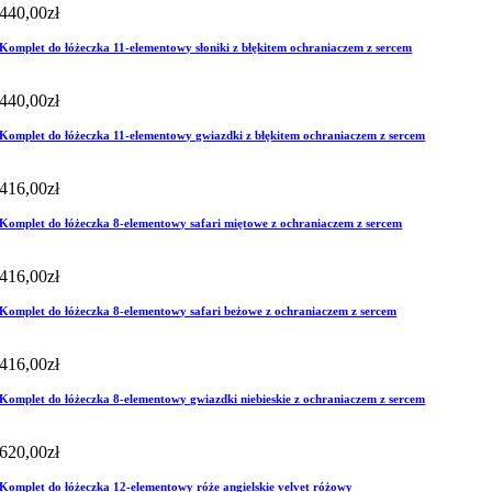
440,00
zł
Komplet do łóżeczka 11-elementowy słoniki z błękitem ochraniaczem z sercem
440,00
zł
Komplet do łóżeczka 11-elementowy gwiazdki z błękitem ochraniaczem z sercem
416,00
zł
Komplet do łóżeczka 8-elementowy safari miętowe z ochraniaczem z sercem
416,00
zł
Komplet do łóżeczka 8-elementowy safari beżowe z ochraniaczem z sercem
416,00
zł
Komplet do łóżeczka 8-elementowy gwiazdki niebieskie z ochraniaczem z sercem
620,00
zł
Komplet do łóżeczka 12-elementowy róże angielskie velvet różowy