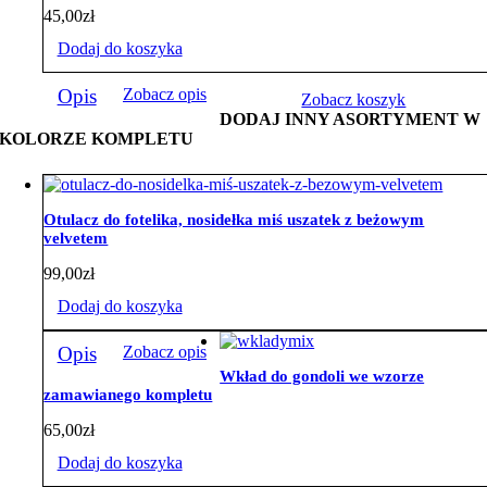
45,00
zł
Dodaj do koszyka
Opis
Zobacz opis
Zobacz koszyk
DODAJ INNY ASORTYMENT W
KOLORZE KOMPLETU
Otulacz do fotelika, nosidełka miś uszatek z beżowym
velvetem
99,00
zł
Dodaj do koszyka
Opis
Zobacz opis
Wkład do gondoli we wzorze
zamawianego kompletu
65,00
zł
Dodaj do koszyka