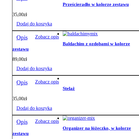
Prześcieradło w kolorze zestawu
35,00
zł
Dodaj do koszyka
Opis
Zobacz opis
Baldachim z ozdobami w kolorze
zestawu
89,00
zł
Dodaj do koszyka
Opis
Zobacz opis
Stelaż
35,00
zł
Dodaj do koszyka
Opis
Zobacz opis
Organizer na łóżeczko, w kolorze
zestawu