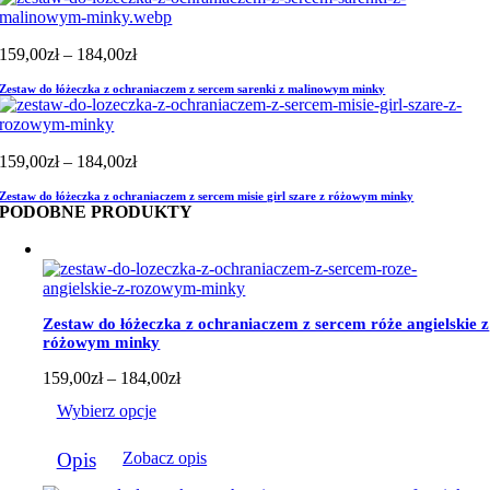
Zakres
159,00
zł
–
184,00
zł
cen:
Zestaw do łóżeczka z ochraniaczem z sercem sarenki z malinowym minky
od
159,00zł
do
184,00zł
Zakres
159,00
zł
–
184,00
zł
cen:
Zestaw do łóżeczka z ochraniaczem z sercem misie girl szare z różowym minky
od
PODOBNE PRODUKTY
159,00zł
do
184,00zł
Zestaw do łóżeczka z ochraniaczem z sercem róże angielskie z
różowym minky
Zakres
159,00
zł
–
184,00
zł
cen:
Wybierz opcje
od
159,00zł
Ten
do
Opis
Zobacz opis
produkt
184,00zł
ma