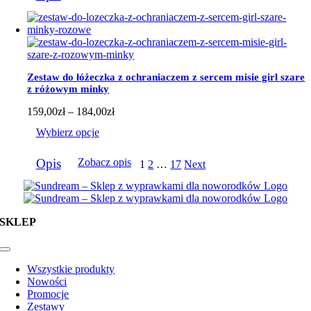
184,00zł
ma
wiele
wariantów.
Opcje
można
wybrać
Zestaw do łóżeczka z ochraniaczem z sercem misie girl szare
na
z różowym minky
stronie
produktu
Zakres
159,00
zł
–
184,00
zł
cen:
Wybierz opcje
od
159,00zł
Ten
do
Opis
Zobacz opis
1
2
…
17
Next
produkt
184,00zł
ma
wiele
wariantów.
Opcje
SKLEP
można
wybrać
na
Toggle
Navigation
stronie
Wszystkie produkty
produktu
Nowości
Promocje
Zestawy