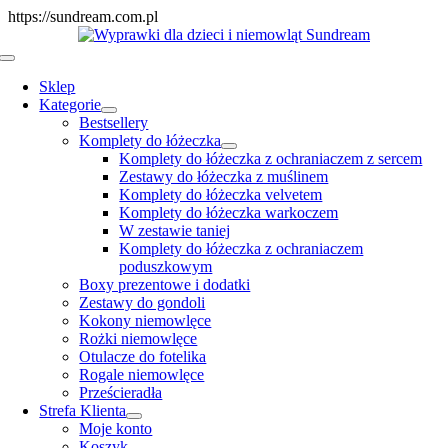
Skip
https://sundream.com.pl
to
content
Toggle
Navigation
Sklep
Kategorie
Bestsellery
Komplety do łóżeczka
Komplety do łóżeczka z ochraniaczem z sercem
Zestawy do łóżeczka z muślinem
Komplety do łóżeczka velvetem
Komplety do łóżeczka warkoczem
W zestawie taniej
Komplety do łóżeczka z ochraniaczem
poduszkowym
Boxy prezentowe i dodatki
Zestawy do gondoli
Kokony niemowlęce
Rożki niemowlęce
Otulacze do fotelika
Rogale niemowlęce
Prześcieradła
Strefa Klienta
Moje konto
Koszyk