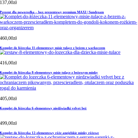
137,00
zł
Prezent dla noworodka – box prezentowy premium MAXI | Sundream
460,00
zł
Komplet do łóżeczka 11-elementowy misie tulące z beżem z warkoczem
416,00
zł
Komplet do łóżeczka 8-elementowy misie tulące z beżowym minky
405,00
zł
Komplet do łóżeczka 6-elementowy niedźwiadki velvet beż
499,00
zł
Komplet do łóżeczka 12-elementowy róże angielskie minky różowe