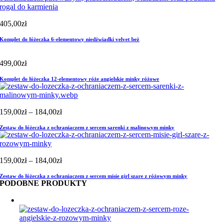
405,00
zł
Komplet do łóżeczka 6-elementowy niedźwiadki velvet beż
499,00
zł
Komplet do łóżeczka 12-elementowy róże angielskie minky różowe
Zakres
159,00
zł
–
184,00
zł
cen:
Zestaw do łóżeczka z ochraniaczem z sercem sarenki z malinowym minky
od
159,00zł
do
184,00zł
Zakres
159,00
zł
–
184,00
zł
cen:
Zestaw do łóżeczka z ochraniaczem z sercem misie girl szare z różowym minky
od
PODOBNE PRODUKTY
159,00zł
do
184,00zł