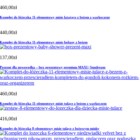
460,00
zł
Komplet do łóżeczka 11-elementowy misie latające z beżem z warkoczem
440,00
zł
Komplet do łóżeczka 11-elementowy misie bobasy z beżem
137,00
zł
Prezent dla noworodka – box prezentowy premium MAXI | Sundream
460,00
zł
Komplet do łóżeczka 11-elementowy misie tulące z beżem z warkoczem
416,00
zł
Komplet do łóżeczka 8-elementowy misie tulące z beżowym minky