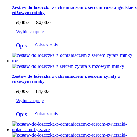
Zestaw do łóżeczka z ochraniaczem z sercem róże angielskie z
różowym minky
Zakres
159,00
zł
–
184,00
zł
cen:
Wybierz opcje
od
159,00zł
Ten
do
Opis
Zobacz opis
produkt
184,00zł
ma
wiele
wariantów.
Opcje
można
Zestaw do łóżeczka z ochraniaczem z sercem żyrafy z
wybrać
różowym minky
na
stronie
Zakres
159,00
zł
–
184,00
zł
produktu
cen:
Wybierz opcje
od
159,00zł
Ten
do
Opis
Zobacz opis
produkt
184,00zł
ma
wiele
wariantów.
Opcje