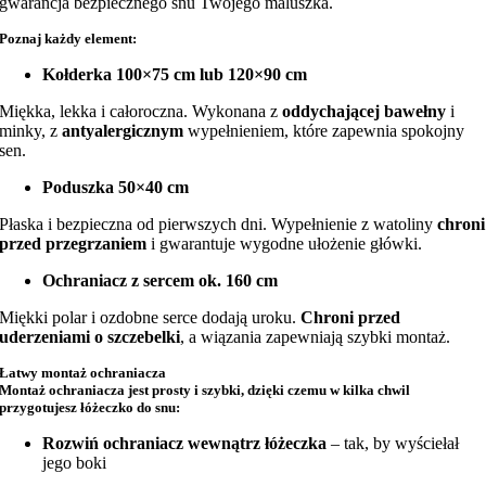
gwarancja bezpiecznego snu Twojego maluszka.
Poznaj każdy element:
Kołderka 100×75 cm lub 120×90 cm
Miękka, lekka i całoroczna. Wykonana z
oddychającej bawełny
i
minky, z
antyalergicznym
wypełnieniem, które zapewnia spokojny
sen.
Poduszka 50×40 cm
Płaska i bezpieczna od pierwszych dni. Wypełnienie z watoliny
chroni
przed przegrzaniem
i gwarantuje wygodne ułożenie główki.
Ochraniacz z sercem ok. 160 cm
Miękki polar i ozdobne serce dodają uroku.
Chroni przed
uderzeniami o szczebelki
, a wiązania zapewniają szybki montaż.
Łatwy montaż ochraniacza
Montaż ochraniacza jest prosty i szybki, dzięki czemu w kilka chwil
przygotujesz łóżeczko do snu:
Rozwiń ochraniacz wewnątrz łóżeczka
– tak, by wyściełał
jego boki