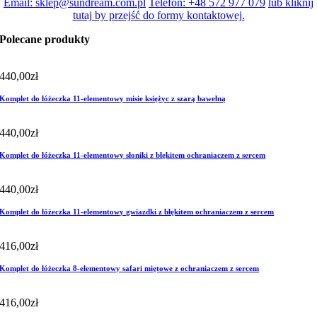
Email: sklep@sundream.com.pl
Telefon: +48 572 977 079
lub kliknij
tutaj by przejść do formy kontaktowej.
Polecane produkty
440,00
zł
Komplet do łóżeczka 11-elementowy misie księżyc z szarą bawełną
440,00
zł
Komplet do łóżeczka 11-elementowy słoniki z błękitem ochraniaczem z sercem
440,00
zł
Komplet do łóżeczka 11-elementowy gwiazdki z błękitem ochraniaczem z sercem
416,00
zł
Komplet do łóżeczka 8-elementowy safari miętowe z ochraniaczem z sercem
416,00
zł