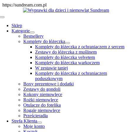
Skip
https://sundream.com.pl
to
content
Toggle
Navigation
Sklep
Kategorie
Bestsellery
Komplety do łóżeczka
Komplety do łóżeczka z ochraniaczem z sercem
Zestawy do łóżeczka z muślinem
Komplety do łóżeczka velvetem
Komplety do łóżeczka warkoczem
W zestawie taniej
Komplety do łóżeczka z ochraniaczem
poduszkowym
Boxy prezentowe i dodatki
Zestawy do gondoli
Kokony niemowlęce
Rożki niemowlęce
Otulacze do fotelika
Rogale niemowlęce
Prześcieradła
Strefa Klienta
Moje konto
Koszyk