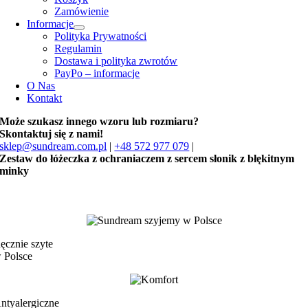
Zamówienie
Informacje
Polityka Prywatności
Regulamin
Dostawa i polityka zwrotów
PayPo – informacje
O Nas
Kontakt
Może szukasz innego wzoru lub rozmiaru?
Skontaktuj się z nami!
sklep@sundream.com.pl
|
+48 572 977 079
|
Zestaw do łóżeczka z ochraniaczem z sercem słonik z błękitnym
minky
ęcznie szyte
 Polsce
ntyalergiczne