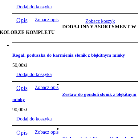
Dodaj do koszyka
Opis
Zobacz opis
Zobacz koszyk
DODAJ INNY ASORTYMENT W
KOLORZE KOMPLETU
Rogal, poduszka do karmienia słonik z błękitnym minky
50,00
zł
Dodaj do koszyka
Opis
Zobacz opis
Zestaw do gondoli słonik z błękitnym
minky
90,00
zł
Dodaj do koszyka
Opis
Zobacz opis