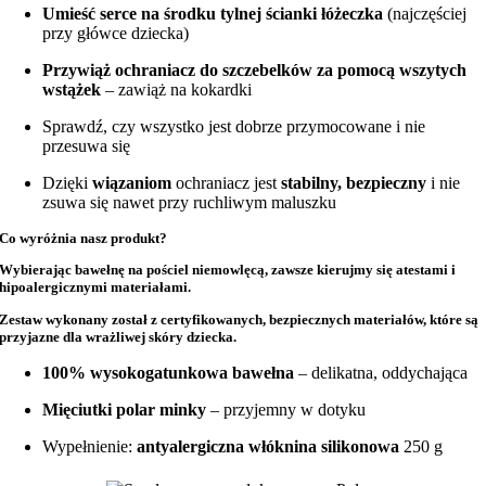
Umieść serce na środku tylnej ścianki łóżeczka
(najczęściej
przy główce dziecka)
Przywiąż ochraniacz do szczebelków za pomocą wszytych
wstążek
– zawiąż na kokardki
Sprawdź, czy wszystko jest dobrze przymocowane i nie
przesuwa się
Dzięki
wiązaniom
ochraniacz jest
stabilny, bezpieczny
i nie
zsuwa się nawet przy ruchliwym maluszku
Co wyróżnia nasz produkt?
Wybierając bawełnę na
pościel niemowlęcą
, zawsze kierujmy się atestami i
hipoalergicznymi materiałami.
Zestaw wykonany został z
certyfikowanych, bezpiecznych materiałów
, które są
przyjazne dla wrażliwej skóry dziecka.
100% wysokogatunkowa bawełna
– delikatna, oddychająca
Mięciutki polar minky
– przyjemny w dotyku
Wypełnienie:
antyalergiczna włóknina silikonowa
250 g