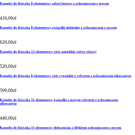
Komplet do łóżeczka 8-elementowy safari beżowe z ochraniaczem z sercem
416,00
zł
Komplet do łóżeczka 8-elementowy gwiazdki niebieskie z ochraniaczem z sercem
620,00
zł
Komplet do łóżeczka 12-elementowy róże angielskie velvet różowy
520,00
zł
Komplet do łóżeczka 8-elementowy róże cygańskie z velvetem z ochraniaczem pikowanym
599,00
zł
Komplet do łóżeczka 11-elementowy gwiazdki z szarym velvetem z ochraniaczem
pikowanym
440,00
zł
Komplet do łóżeczka 11-elementowy dobranocka z błękitem ochraniaczem z sercem