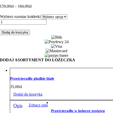
Zakres
159,00
zł
–
184,00
zł
cen:
od
Wybierz rozmiar kołderki
159,00zł
ilość
do
Zestaw
184,00zł
do
Dodaj do koszyka
łóżeczka
z
ochraniaczem
z
sercem
słonik
DODAJ ASORTYMENT DO ŁÓŻECZKA
z
błękitnym
minky
Prześcieradło gładkie białe
35,00
zł
Dodaj do koszyka
Opis
Zobacz opis
Prześcieradło w kolorze zestawu