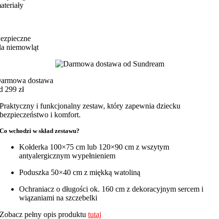
ateriały
ezpieczne
la niemowląt
armowa dostawa
d 299 zł
Praktyczny i funkcjonalny zestaw, który zapewnia dziecku
bezpieczeństwo i komfort.
Co wchodzi w skład zestawu?
Kołderka 100×75 cm lub 120×90 cm z wszytym
antyalergicznym wypełnieniem
Poduszka 50×40 cm z miękką watoliną
Ochraniacz o długości ok. 160 cm z dekoracyjnym sercem i
wiązaniami na szczebelki
Zobacz pełny opis produktu
tutaj