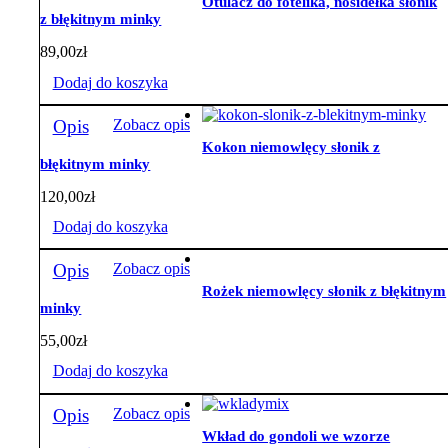
Otulacz do fotelika, nosidełka słonik
z błękitnym minky
89,00
zł
Dodaj do koszyka
Opis
Zobacz opis
Kokon niemowlęcy słonik z
błękitnym minky
120,00
zł
Dodaj do koszyka
Opis
Zobacz opis
Rożek niemowlęcy słonik z błękitnym
minky
55,00
zł
Dodaj do koszyka
Opis
Zobacz opis
Wkład do gondoli we wzorze