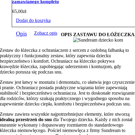
zamawianego kompletu
65,00
zł
Dodaj do koszyka
Opis
Zobacz opis
OPIS ZASTAWU DO ŁÓŻECZKA
Zestaw do łóżeczka z ochraniaczem z sercem z ozdobną falbanką to
praktyczny i funkcjonalny zestaw, który zapewnia dziecku
bezpieczeństwo i komfort. Ochraniacz na łóżeczko pokrywa
krawędzie łóżeczka, zapobiegając uderzeniom i kontuzjom, gdy
dziecko porusza się podczas snu.
Zestaw jest łatwy w montażu i demontażu, co ułatwia jego czyszczenie
i pranie. Ochraniacz posiada praktyczne wiązania które zapewniają
stabilność i bezpieczeństwo ochraniacza. Jest to doskonałe rozwiązanie
dla rodziców, którzy szukają praktycznego i wygodnego sposobu na
zapewnienie dziecku ciepła, komfortu i bezpieczeństwa podczas snu.
Zestaw zawiera wszystkie najpotrzebniejsze elementy, które stworzą
idealną przestrzeń do snu
dla Twojego dziecka. Każdy z nich został
starannie wykonany i dopasowany rozmiarem do standardowego
łóżeczka niemowlęcego. Pościel niemowlęca z firmy Sundream to