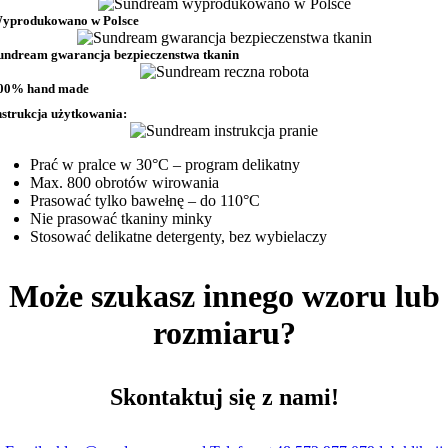
yprodukowano w Polsce
undream gwarancja bezpieczenstwa tkanin
00% hand made
nstrukcja użytkowania:
Prać w pralce w 30°C – program delikatny
Max. 800 obrotów wirowania
Prasować tylko bawełnę – do 110°C
Nie prasować tkaniny minky
Stosować delikatne detergenty, bez wybielaczy
Może szukasz innego wzoru lub
rozmiaru?
Skontaktuj się z nami!