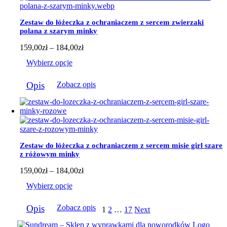
można
wybrać
Zestaw do łóżeczka z ochraniaczem z sercem zwierzaki
na
polana z szarym minky
stronie
produktu
Zakres
159,00
zł
–
184,00
zł
cen:
Wybierz opcje
od
159,00zł
Ten
do
Opis
Zobacz opis
produkt
184,00zł
ma
wiele
wariantów.
Opcje
można
wybrać
Zestaw do łóżeczka z ochraniaczem z sercem misie girl szare
na
z różowym minky
stronie
produktu
Zakres
159,00
zł
–
184,00
zł
cen:
Wybierz opcje
od
159,00zł
Ten
do
Opis
Zobacz opis
1
2
…
17
Next
produkt
184,00zł
ma