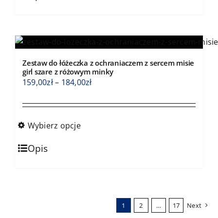
produkt
ma
wiele
wariantów.
Opcje
Zestaw do łóżeczka z ochraniaczem z sercem misie
można
girl szare z różowym minky
wybrać
Zakres
159,00
zł
–
184,00
zł
na
cen:
stronie
od
produktu
159,00zł
Wybierz opcje
do
Ten
184,00zł
Opis
produkt
ma
wiele
wariantów.
1
2
…
17
Next
Opcje