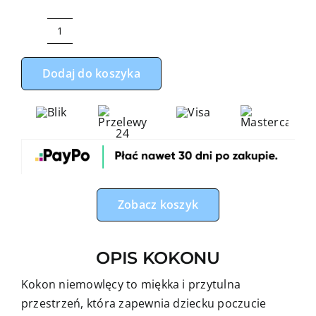
ilość
Kokon
Dodaj do koszyka
niemowlęcy
słonik
z
błękitnym
minky
Zobacz koszyk
OPIS KOKONU
Kokon niemowlęcy to miękka i przytulna
przestrzeń, która zapewnia dziecku poczucie