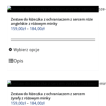
Zestaw do łóżeczka z ochraniaczem z sercem róże
angielskie z różowym minky
Zakres
159,00
zł
–
184,00
zł
cen:
od
159,00zł
Wybierz opcje
do
Ten
184,00zł
Opis
produkt
ma
wiele
wariantów.
Opcje
Zestaw do łóżeczka z ochraniaczem z sercem
można
żyrafy z różowym minky
wybrać
Zakres
159,00
zł
–
184,00
zł