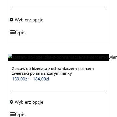
na
cen:
stronie
od
produktu
159,00zł
Wybierz opcje
do
Ten
184,00zł
Opis
produkt
ma
wiele
wariantów.
Opcje
Zestaw do łóżeczka z ochraniaczem z sercem
można
zwierzaki polana z szarym minky
wybrać
Zakres
159,00
zł
–
184,00
zł
na
cen:
stronie
od
produktu
159,00zł
Wybierz opcje
do
Ten
184,00zł
Opis