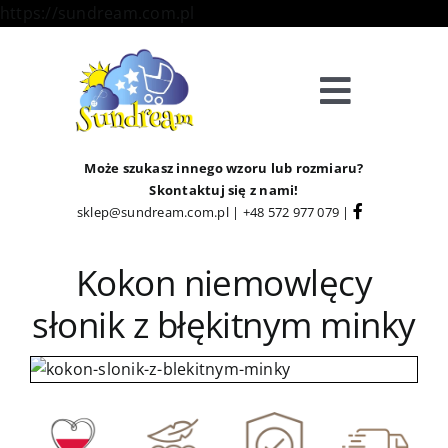
Skip
https://sundream.com.pl
to
content
Toggle
Navigat
Sklep
Może szukasz innego wzoru lub rozmiaru?
Skontaktuj się z nami!
sklep@sundream.com.pl
|
+48 572 977 079
|
Kategorie
Kokon niemowlęcy
Strefa Klienta
słonik z błękitnym minky
Informacje
O Nas