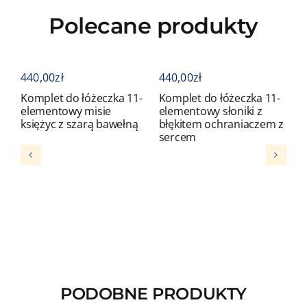
Polecane produkty
440,00
zł
440,00
zł
4
Komplet do łóżeczka 11-
Komplet do łóżeczka 11-
K
elementowy misie
elementowy słoniki z
e
księżyc z szarą bawełną
błękitem ochraniaczem z
b
sercem
s
PODOBNE PRODUKTY