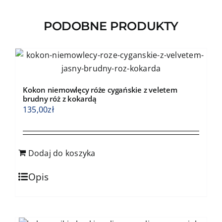
można
wybrać
PODOBNE PRODUKTY
na
stronie
produktu
Kokon niemowlęcy róże cygańskie z veletem
brudny róż z kokardą
135,00
zł
Dodaj do koszyka
Opis