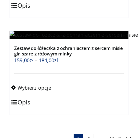
Ten
184,00zł
Opis
produkt
ma
wiele
wariantów.
Opcje
Zestaw do łóżeczka z ochraniaczem z sercem misie
można
girl szare z różowym minky
wybrać
Zakres
159,00
zł
–
184,00
zł
na
cen:
stronie
od
produktu
159,00zł
Wybierz opcje
do
Ten
184,00zł
Opis
produkt
ma
wiele
wariantów.