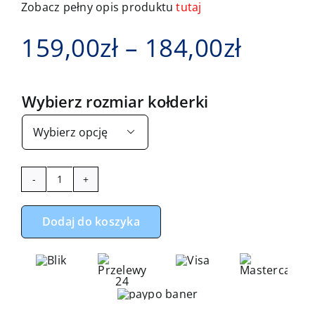
Zobacz pełny opis produktu
tutaj
Zakre
159,00
zł
–
184,00
zł
cen:
Wybierz rozmiar kołderki
od

159,00
do
ilość
184,00
Zestaw
Dodaj do koszyka
do
łóżeczka
z
ochraniaczem
z