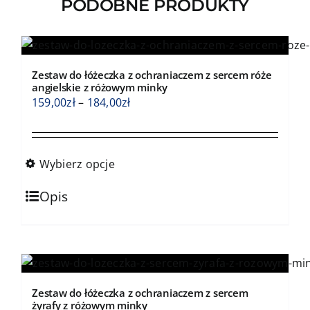
PODOBNE PRODUKTY
Zestaw do łóżeczka z ochraniaczem z sercem róże
angielskie z różowym minky
Zakres
159,00
zł
–
184,00
zł
cen:
od
159,00zł
Wybierz opcje
do
Ten
184,00zł
Opis
produkt
ma
wiele
wariantów.
Opcje
Zestaw do łóżeczka z ochraniaczem z sercem
można
żyrafy z różowym minky