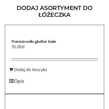
sercem
DODAJ ASORTYMENT DO
sarenka
ŁÓŻECZKA
z
beżowym
minky
Prześcieradło gładkie białe
35,00
zł
Dodaj do koszyka
Opis