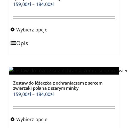
wybrać
Zakres
159,00
zł
–
184,00
zł
na
cen:
stronie
od
produktu
159,00zł
Wybierz opcje
do
Ten
184,00zł
Opis
produkt
ma
wiele
wariantów.
Opcje
Zestaw do łóżeczka z ochraniaczem z sercem
można
zwierzaki polana z szarym minky
wybrać
Zakres
159,00
zł
–
184,00
zł
na
cen:
stronie
od
produktu
159,00zł
Wybierz opcje
do