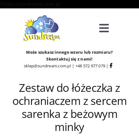
Skip
https://sundream.com.pl
to
content
Toggle
Navigat
Sklep
Może szukasz innego wzoru lub rozmiaru?
Skontaktuj się z nami!
sklep@sundream.com.pl
|
+48 572 977 079
|
Kategorie
Zestaw do łóżeczka z
Strefa Klienta
ochraniaczem z sercem
Informacje
sarenka z beżowym
minky
O Nas