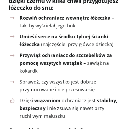
dzięki czemu w kilka chwil przygotujesz
łóżeczko do snu:
Rozwiń ochraniacz wewnątrz łóżeczka
–
tak, by wyściełał jego boki
Umieść serce na środku tylnej ścianki
łóżeczka
(najczęściej przy główce dziecka)
Przywiąż ochraniacz do szczebelków za
pomocą wszytych wstążek
– zawiąż na
kokardki
Sprawdź, czy wszystko jest dobrze
przymocowane i nie przesuwa się
Dzięki
wiązaniom
ochraniacz jest
stabilny,
bezpieczny
i nie zsuwa się nawet przy
ruchliwym maluszku