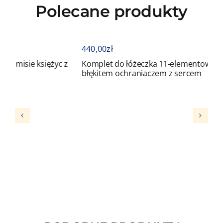
Polecane produkty
440,00
zł
iężyc z
Komplet do łóżeczka 11-elementowy słoniki z
błękitem ochraniaczem z sercem