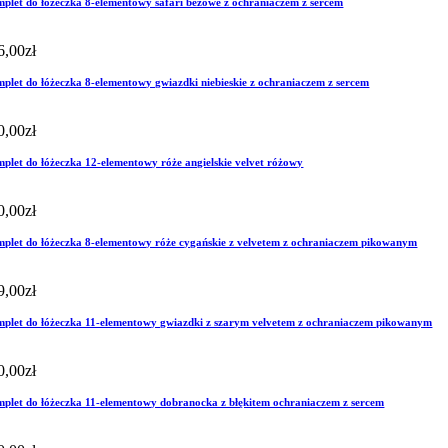
plet do łóżeczka 8-elementowy safari beżowe z ochraniaczem z sercem
6,00
zł
plet do łóżeczka 8-elementowy gwiazdki niebieskie z ochraniaczem z sercem
0,00
zł
plet do łóżeczka 12-elementowy róże angielskie velvet różowy
0,00
zł
plet do łóżeczka 8-elementowy róże cygańskie z velvetem z ochraniaczem pikowanym
9,00
zł
plet do łóżeczka 11-elementowy gwiazdki z szarym velvetem z ochraniaczem pikowanym
0,00
zł
plet do łóżeczka 11-elementowy dobranocka z błękitem ochraniaczem z sercem