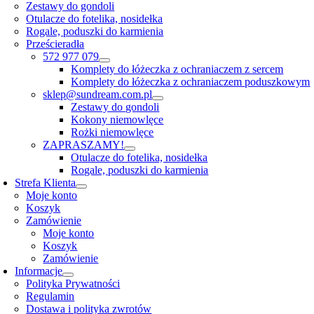
Zestawy do gondoli
Otulacze do fotelika, nosidełka
Rogale, poduszki do karmienia
Prześcieradła
572 977 079
Komplety do łóżeczka z ochraniaczem z sercem
Komplety do łóżeczka z ochraniaczem poduszkowym
sklep@sundream.com.pl
Zestawy do gondoli
Kokony niemowlęce
Rożki niemowlęce
ZAPRASZAMY!
Otulacze do fotelika, nosidełka
Rogale, poduszki do karmienia
Strefa Klienta
Moje konto
Koszyk
Zamówienie
Moje konto
Koszyk
Zamówienie
Informacje
Polityka Prywatności
Regulamin
Dostawa i polityka zwrotów