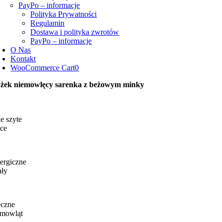
PayPo – informacje
Polityka Prywatności
Regulamin
Dostawa i polityka zwrotów
PayPo – informacje
O Nas
Kontakt
WooCommerce Cart
0
żek niemowlęcy sarenka z beżowym minky
e szyte
ce
ergiczne
ały
eczne
emowląt