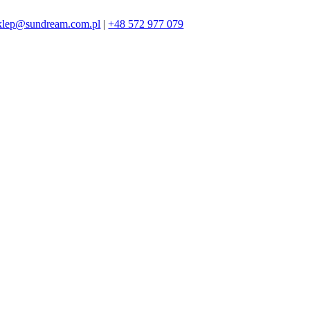
klep@sundream.com.pl
|
+48 572 977 079
572 977 079
SKLEP@SUNDREAM.PL
ZAPRASZAMY!