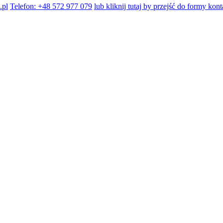
.pl
Telefon: +48 572 977 079
lub kliknij tutaj by przejść do formy kon