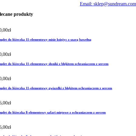
Email: sklep@sundream.com
lecane produkty
0,00
zł
plet do łóżeczka 11-elementowy misie księżyc z szarą bawełną
0,00
zł
plet do łóżeczka 11-elementowy słoniki z błękitem ochraniaczem z sercem
0,00
zł
plet do łóżeczka 11-elementowy gwiazdki z błękitem ochraniaczem z sercem
6,00
zł
plet do łóżeczka 8-elementowy safari miętowe z ochraniaczem z sercem
6,00
zł