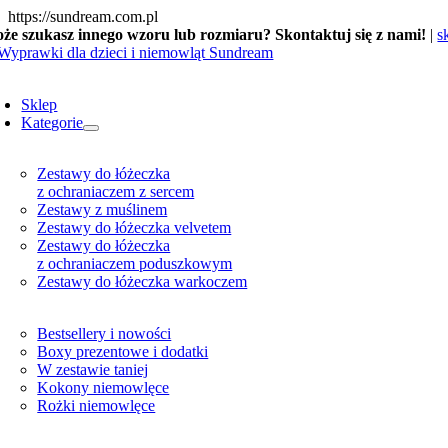
Skip
https://sundream.com.pl
to
że szukasz innego wzoru lub rozmiaru? Skontaktuj się z nami!
|
s
content
oggle
avigation
Sklep
Kategorie
Zestawy do łóżeczka
z ochraniaczem z sercem
Zestawy z muślinem
Zestawy do łóżeczka velvetem
Zestawy do łóżeczka
z ochraniaczem poduszkowym
Zestawy do łóżeczka warkoczem
Bestsellery i nowości
Boxy prezentowe i dodatki
W zestawie taniej
Kokony niemowlęce
Rożki niemowlęce