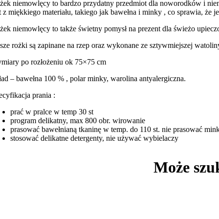
żek niemowlęcy to bardzo przydatny przedmiot dla noworodków i ni
st z miękkiego materiału, takiego jak bawełna i minky , co sprawia, że 
żek niemowlęcy to także świetny pomysł na prezent dla świeżo upieczo
sze rożki są zapinane na rzep oraz wykonane ze sztywmiejszej watolin
miary po rozłożeniu ok 75×75 cm
ład – bawełna 100 % , polar minky, warolina antyalergiczna.
ecyfikacja prania :
prać w pralce w temp 30 st
program delikatny, max 800 obr. wirowanie
prasować bawełnianą tkaninę w temp. do 110 st. nie prasować min
stosować delikatne detergenty, nie używać wybielaczy
Może szu