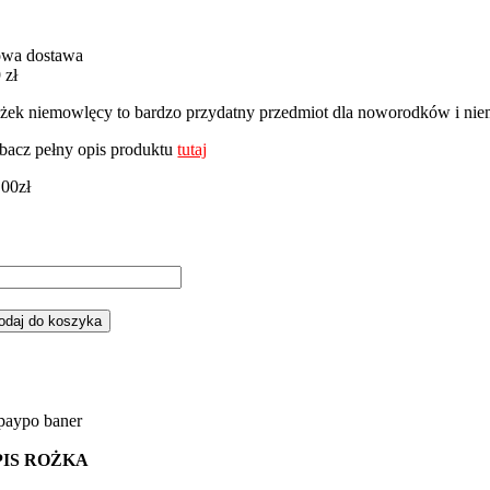
wa dostawa
 zł
żek niemowlęcy to bardzo przydatny przedmiot dla noworodków i nie
bacz pełny opis produktu
tutaj
,00
zł
ść
żek
emowlęcy
odaj do koszyka
renka
żowym
nky
PIS ROŻKA