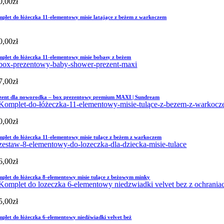
0,00
zł
plet do łóżeczka 11-elementowy misie latające z beżem z warkoczem
0,00
zł
plet do łóżeczka 11-elementowy misie bobasy z beżem
7,00
zł
zent dla noworodka – box prezentowy premium MAXI | Sundream
0,00
zł
plet do łóżeczka 11-elementowy misie tulące z beżem z warkoczem
6,00
zł
plet do łóżeczka 8-elementowy misie tulące z beżowym minky
5,00
zł
plet do łóżeczka 6-elementowy niedźwiadki velvet beż