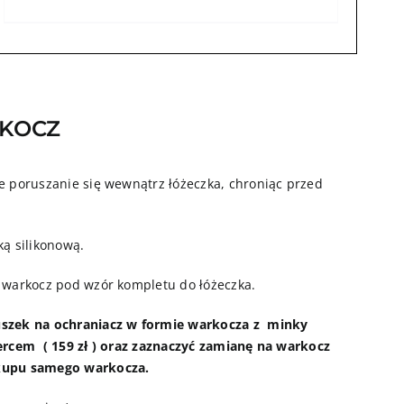
RKOCZ
 poruszanie się wewnątrz łóżeczka, chroniąc przed
ką silikonową.
 warkocz pod wzór kompletu do łóżeczka.
szek na ochraniacz w formie warkocza z minky
ercem ( 159 zł ) oraz zaznaczyć zamianę na warkocz
kupu samego warkocza.