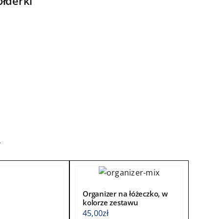
łderki
159,00zł
do
184,00zł
A
Organizer na łóżeczko, w
kolorze zestawu
45,00
zł