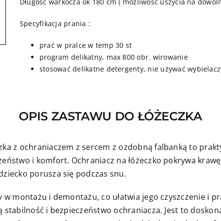
Długość warkocza ok 180 cm ( możliwość uszycia na dowoln
Specyfikacja prania :
prać w pralce w temp 30 st
program delikatny, max 800 obr. wirowanie
stosować delikatne detergenty, nie używać wybielacz
OPIS ZASTAWU DO ŁÓŻECZKA
zka z ochraniaczem z sercem z ozdobną falbanką to prakty
zeństwo i komfort. Ochraniacz na łóżeczko pokrywa krawę
dziecko porusza się podczas snu.
wy w montażu i demontażu, co ułatwia jego czyszczenie i p
 stabilność i bezpieczeństwo ochraniacza. Jest to doskona