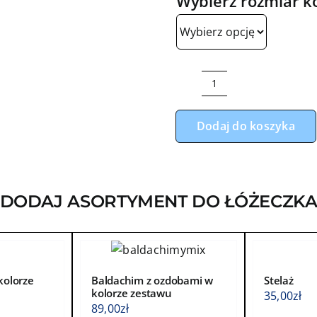
Wybierz rozmiar ko
ilość
Zestaw
Dodaj do koszyka
do
łóżeczka
z
ochraniaczem
DODAJ ASORTYMENT DO ŁÓŻECZK
z
sercem
safari
z
kolorze
Baldachim z ozdobami w
Stelaż
niebieskim
kolorze zestawu
35,00
zł
minky
89,00
zł