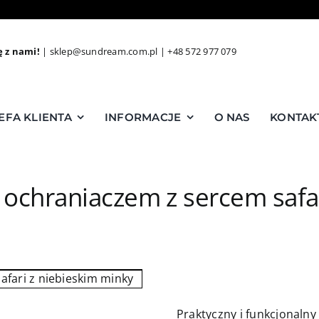
ę z nami!
|
sklep@sundream.com.pl
|
+48 572 977 079
EFA KLIENTA
INFORMACJE
O NAS
KONTAK
 ochraniaczem z sercem safa
Praktyczny i funkcjonaln