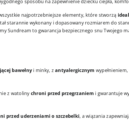
wygodnego sposobu na zapewnienie dziecku ciepła, komfo
wszystkie najpotrzebniejsze elementy, które stworzą
idea
stał starannie wykonany i dopasowany rozmiarem do sta
irmy Sundream to gwarancja bezpiecznego snu Twojego ma
jącej bawełny
i minky, z
antyalergicznym
wypełnieniem, 
nie z watoliny
chroni przed przegrzaniem
i gwarantuje wy
ni przed uderzeniami o szczebelki
, a wiązania zapewnia