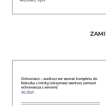
Zobacz opis
ZAMI
Ochraniacz – warkocz we wzorze kompletu do
łóżeczka z minky (otrzymasz warkocz zamiast
ochraniacza z sercem)
40,00
zł