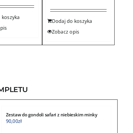
 koszyka
Dodaj do koszyka
pis
Zobacz opis
MPLETU
Zestaw do gondoli safari z niebieskim minky
90,00
zł