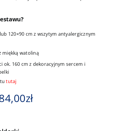
zestawu?
lub 120×90 cm z wszytym antyalergicznym
 miękką watoliną
ci ok. 160 cm z dekoracyjnym sercem i
elki
ktu
tutaj
Zakres
84,00
zł
cen:
od