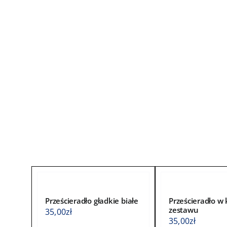
Prześcieradło gładkie białe
Prześcieradło w 
zestawu
35,00
zł
35,00
zł