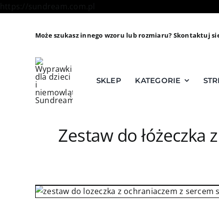
Skip
https://sundream.com.pl
to
content
Może szukasz innego wzoru lub rozmiaru? Skontaktuj si
SKLEP
KATEGORIE
STR
Zestaw do łóżeczka z