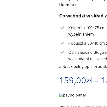
i komfort.
Co wchodzi w skład 
Kołderka 100×75 cm 
wypełnieniem
Poduszka 50×40 cm z
Ochraniacz o długoś
wiązaniami na szczeb
Zobacz pełny opis produ
159,00
zł
–
1