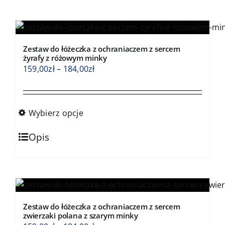
wiele
wariantów.
Opcje
Zestaw do łóżeczka z ochraniaczem z sercem
można
żyrafy z różowym minky
wybrać
Zakres
159,00
zł
–
184,00
zł
na
cen:
stronie
od
produktu
159,00zł
Wybierz opcje
do
Ten
184,00zł
Opis
produkt
ma
wiele
wariantów.
Opcje
Zestaw do łóżeczka z ochraniaczem z sercem
można
zwierzaki polana z szarym minky