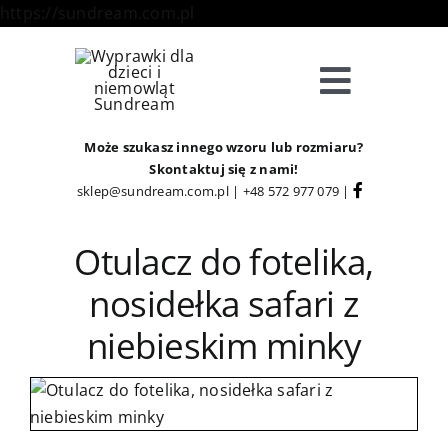
Skip
https://sundream.com.pl
to
content
Toggle
Navigat
Sklep
Może szukasz innego wzoru lub rozmiaru?
Skontaktuj się z nami!
sklep@sundream.com.pl
|
+48 572 977 079
|
Kategorie
Otulacz do fotelika,
Strefa Klienta
nosidełka safari z
niebieskim minky
Informacje
O Nas