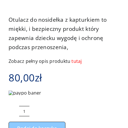
Kontakt
Otulacz do nosidełka z kapturkiem to
miękki, i bezpieczny produkt który
zapewnia dziecku wygodę i ochronę
podczas przenoszenia,
Zobacz pełny opis produktu
tutaj
80,00
zł
ilość
Otulacz