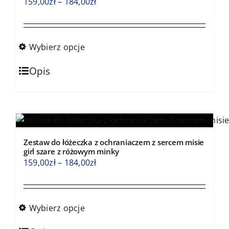
wybrać
Zakres
159,00
zł
–
184,00
zł
na
cen:
stronie
od
produktu
159,00zł
Wybierz opcje
do
Ten
184,00zł
Opis
produkt
ma
wiele
wariantów.
Opcje
Zestaw do łóżeczka z ochraniaczem z sercem misie
można
girl szare z różowym minky
wybrać
Zakres
159,00
zł
–
184,00
zł
na
cen:
stronie
od
produktu
159,00zł
Wybierz opcje
do
Ten