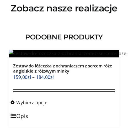
Zobacz nasze realizacje
PODOBNE PRODUKTY
Zestaw do łóżeczka z ochraniaczem z sercem róże
angielskie z różowym minky
Zakres
159,00
zł
–
184,00
zł
cen:
od
159,00zł
Wybierz opcje
do
Ten
184,00zł
Opis
produkt
ma