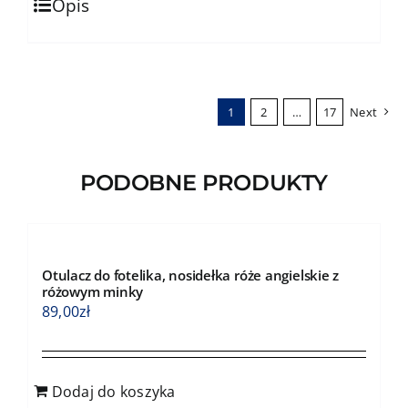
184,00zł
Opis
produkt
ma
wiele
wariantów.
1
2
…
17
Next
Opcje
można
wybrać
PODOBNE PRODUKTY
na
stronie
produktu
Otulacz do fotelika, nosidełka róże angielskie z
różowym minky
89,00
zł
Dodaj do koszyka