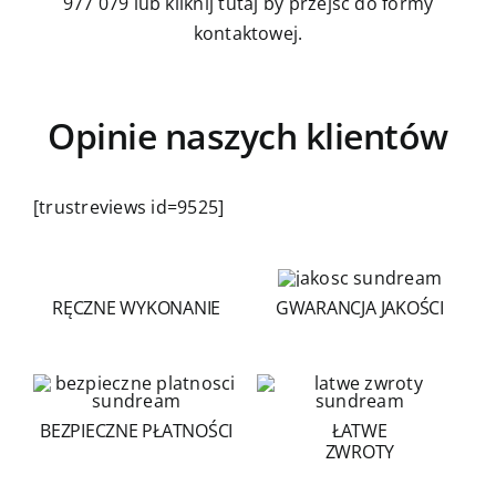
977 079
lub kliknij tutaj by przejść do formy
kontaktowej.
Opinie naszych klientów
[trustreviews id=9525]
RĘCZNE WYKONANIE
GWARANCJA JAKOŚCI
BEZPIECZNE PŁATNOŚCI
ŁATWE
ZWROTY