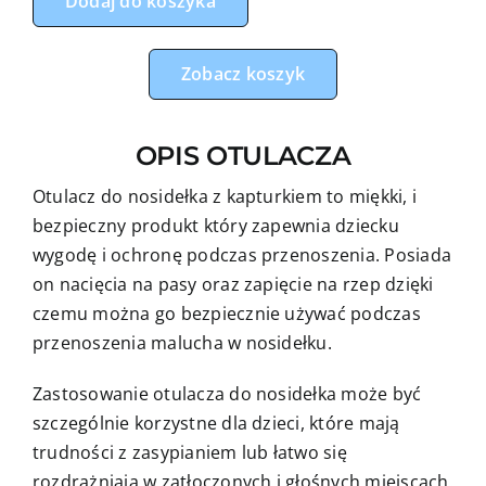
Dodaj do koszyka
do
fotelika,
nosidełka
Zobacz koszyk
safari
z
OPIS OTULACZA
niebieskim
minky
Otulacz do nosidełka z kapturkiem to miękki, i
bezpieczny produkt który zapewnia dziecku
wygodę i ochronę podczas przenoszenia. Posiada
on nacięcia na pasy oraz zapięcie na rzep dzięki
czemu można go bezpiecznie używać podczas
przenoszenia malucha w nosidełku.
Zastosowanie otulacza do nosidełka może być
szczególnie korzystne dla dzieci, które mają
trudności z zasypianiem lub łatwo się
rozdrażniają w zatłoczonych i głośnych miejscach.