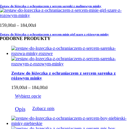
cen:
Zestaw do łóżeczka z ochraniaczem z sercem sarenki z malinowym minky
od
159,00zł
do
184,00zł
Zakres
159,00
zł
–
184,00
zł
cen:
Zestaw do łóżeczka z ochraniaczem z sercem misie girl szare z różowym minky
od
PODOBNE PRODUKTY
159,00zł
do
184,00zł
Zestaw do łóżeczka z ochraniaczem z sercem sarenka z
różowym minky
Zakres
159,00
zł
–
184,00
zł
cen:
Wybierz opcje
od
159,00zł
Ten
do
Opis
Zobacz opis
produkt
184,00zł
ma
wiele
wariantów.