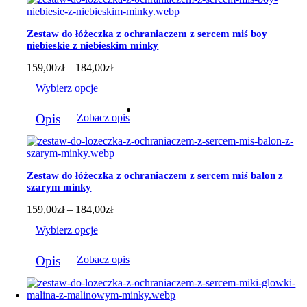
Opcje
można
wybrać
Zestaw do łóżeczka z ochraniaczem z sercem miś boy
na
niebieskie z niebieskim minky
stronie
produktu
Zakres
159,00
zł
–
184,00
zł
cen:
Wybierz opcje
od
159,00zł
Ten
do
Opis
Zobacz opis
produkt
184,00zł
ma
wiele
wariantów.
Opcje
Zestaw do łóżeczka z ochraniaczem z sercem miś balon z
można
szarym minky
wybrać
na
Zakres
159,00
zł
–
184,00
zł
stronie
cen:
Wybierz opcje
produktu
od
159,00zł
Ten
do
Opis
Zobacz opis
produkt
184,00zł
ma
wiele
wariantów.