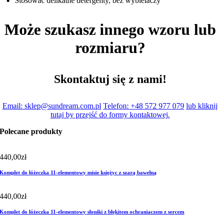
Stosować delikatne detergenty, bez wybielaczy
Może szukasz innego wzoru lub
rozmiaru?
Skontaktuj się z nami!
Email: sklep@sundream.com.pl
Telefon: +48 572 977 079
lub kliknij
tutaj by przejść do formy kontaktowej.
Polecane produkty
440,00
zł
Komplet do łóżeczka 11-elementowy misie księżyc z szarą bawełną
440,00
zł
Komplet do łóżeczka 11-elementowy słoniki z błękitem ochraniaczem z sercem