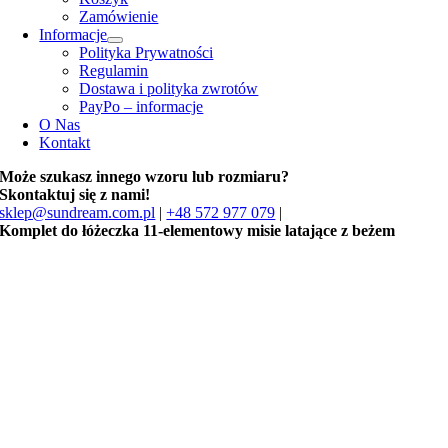
Zamówienie
Informacje
Polityka Prywatności
Regulamin
Dostawa i polityka zwrotów
PayPo – informacje
O Nas
Kontakt
Może szukasz innego wzoru lub rozmiaru?
Skontaktuj się z nami!
sklep@sundream.com.pl
|
+48 572 977 079
|
Komplet do łóżeczka 11-elementowy misie latające z beżem