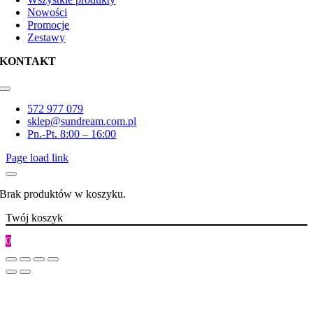
Nowości
Promocje
Zestawy
KONTAKT
Toggle
Navigation
572 977 079
sklep@sundream.com.pl
Pn.-Pt. 8:00 – 16:00
Page load link
Brak produktów w koszyku.
Twój koszyk
0
Go
to