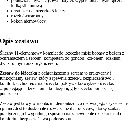
poduszka antywstrząsowa motylek wypełniona antyalergiczna
kulką silikonową
organizer na łóżeczko 5 kieszeni
rożek dwustronny
kokon niemowlęcy
Opis zestawu
Śliczny 11-elementowy komplet do łóżeczka misie bobasy z beżem z
ochraniaczem z sercem, kompletem do gondoli, kokonem, rożkiem
dwustronnym oraz organizerem.
Zestaw do łóżeczka
z ochraniaczem z sercem to praktyczny i
funkcjonalny zestaw, który zapewnia dziecku bezpieczeństwo i
komfort. Ochraniacz na łóżeczko pokrywa krawędzie łóżeczka,
zapobiegając uderzeniom i kontuzjom, gdy dziecko porusza się
podczas snu.
Zestaw jest łatwy w montażu i demontażu, co ułatwia jego czyszczenie
i pranie. Jest to doskonałe rozwiązanie dla rodziców, którzy szukają
praktycznego i wygodnego sposobu na zapewnienie dziecku ciepła,
komfortu i bezpieczeństwa podczas snu.