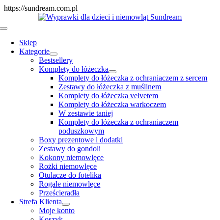
Skip
https://sundream.com.pl
to
content
Toggle
Navigation
Sklep
Kategorie
Bestsellery
Komplety do łóżeczka
Komplety do łóżeczka z ochraniaczem z sercem
Zestawy do łóżeczka z muślinem
Komplety do łóżeczka velvetem
Komplety do łóżeczka warkoczem
W zestawie taniej
Komplety do łóżeczka z ochraniaczem
poduszkowym
Boxy prezentowe i dodatki
Zestawy do gondoli
Kokony niemowlęce
Rożki niemowlęce
Otulacze do fotelika
Rogale niemowlęce
Prześcieradła
Strefa Klienta
Moje konto
Koszyk