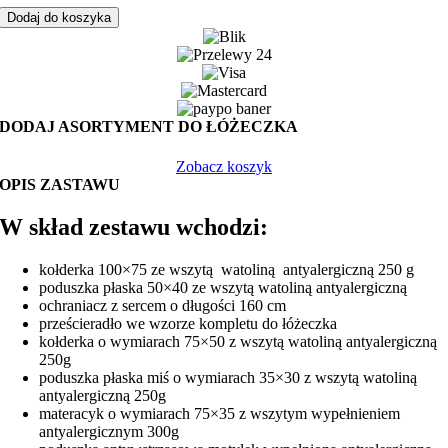
do
Dodaj do koszyka
łóżeczka
11-
elementowy
misie
latające
z
DODAJ ASORTYMENT DO ŁÓŻECZKA
beżem
Zobacz koszyk
OPIS ZASTAWU
W skład zestawu wchodzi:
kołderka 100×75 ze wszytą watoliną antyalergiczną 250 g
poduszka płaska 50×40 ze wszytą watoliną antyalergiczną
ochraniacz z sercem o długości 160 cm
prześcieradło we wzorze kompletu do łóżeczka
kołderka o wymiarach 75×50 z wszytą watoliną antyalergiczną
250g
poduszka płaska miś o wymiarach 35×30 z wszytą watoliną
antyalergiczną 250g
materacyk o wymiarach 75×35 z wszytym wypełnieniem
antyalergicznym 300g