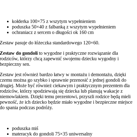
kołderka 100×75 z wszytym wypełnieniem
poduszka 50×40 z falbanką z wszytym wypełnieniem
ochraniacz z sercem o długości ok 160 cm
Zestaw pasuje do łóżeczka standardowego 120×60.
Zestaw do gondoli
to wygodne i praktyczne rozwiązanie dla
rodziców, którzy chcą zapewnić swojemu dziecku wygodny i
bezpieczny sen.
Zestaw jest również bardzo łatwy w montażu i demontażu, dzięki
czemu można go szybko i sprawnie przenosić z jednej gondoli do
drugiej. Może być również ciekawym i praktycznym prezentem dla
rodziców, którzy spodziewają się dziecka lub planują wakacje z
niemowlakiem. Dzięki temu prezentowi, przyszli rodzice będą mieli
pewność, że ich dziecko będzie miało wygodne i bezpieczne miejsce
do spania podczas podróży.
poduszka miś
materacyk do gondoli 75×35 uniwersalny