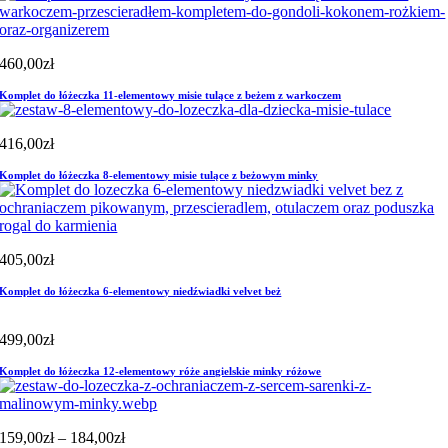
460,00
zł
Komplet do łóżeczka 11-elementowy misie tulące z beżem z warkoczem
416,00
zł
Komplet do łóżeczka 8-elementowy misie tulące z beżowym minky
405,00
zł
Komplet do łóżeczka 6-elementowy niedźwiadki velvet beż
499,00
zł
Komplet do łóżeczka 12-elementowy róże angielskie minky różowe
Zakres
159,00
zł
–
184,00
zł