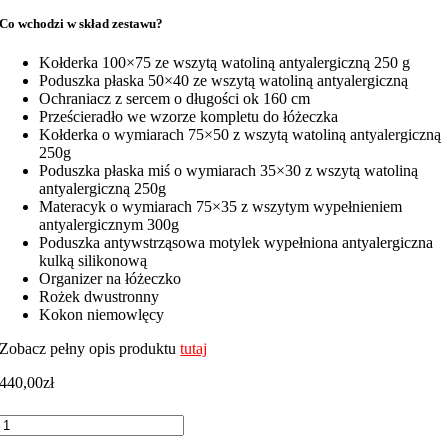
Co wchodzi w skład zestawu?
Kołderka 100×75 ze wszytą watoliną antyalergiczną 250 g
Poduszka płaska 50×40 ze wszytą watoliną antyalergiczną
Ochraniacz z sercem o długości ok 160 cm
Prześcieradło we wzorze kompletu do łóżeczka
Kołderka o wymiarach 75×50 z wszytą watoliną antyalergiczną
250g
Poduszka płaska miś o wymiarach 35×30 z wszytą watoliną
antyalergiczną 250g
Materacyk o wymiarach 75×35 z wszytym wypełnieniem
antyalergicznym 300g
Poduszka antywstrząsowa motylek wypełniona antyalergiczna
kulką silikonową
Organizer na łóżeczko
Rożek dwustronny
Kokon niemowlęcy
Zobacz pełny opis produktu
tutaj
440,00
zł
ilość
Komplet