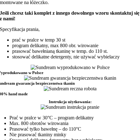
montowane na łóżeczko.
Jeśli chcesz taki komplet z innego dowolnego wzoru skontaktuj się
z nami!
Specyfikacja prania,
prać w pralce w temp 30 st
program delikatny, max 800 obr. wirowanie
prasować bawełnianą tkaninę w temp. do 110 st.
stosować delikatne detergenty, nie używać wybielaczy
yprodukowano w Polsce
undream gwarancja bezpieczenstwa tkanin
00% hand made
Instrukcja użytkowania:
Prać w pralce w 30°C – program delikatny
Max. 800 obrotów wirowania
Prasować tylko bawełnę – do 110°C
Nie prasować tkaniny minky