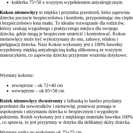
kołderka 75×50 z wszytym wypełnieniem antyalergicznym
Kokon niemowlęcy
to miękka i przytulna przestrzeń, która zapewnia
dziecku poczucie bezpieczeństwa i komfortu, przypominając mu ciepł
i bezpieczeństwo łona matki. To idealne rozwiązanie dla rodziców,
którzy szukają wygodnego i praktycznego miejsca dla swojego
dziecka, gdzie mogą je bezpiecznie umieścić i kontrolować. Kokon
niemowlęcy może być wykorzystany do snu, zabawy, relaksu i
pielęgnacji dziecka. Nasz Kokon wykonany jest z 100% bawełny
wypełniony miękką antyalergiczną kulką silikonową ze wszytym
materacykiem, co zapewnia dziecku przyjemne wrażenia dotykowe.
Wymiary kokonu:
zewnętrzne – ok 72×40 cm
wewnętrzne – ok 85×58 cm
Rożek niemowlęcy dwustronny
z falbanką to bardzo przydatny
przedmiot dla noworodków i niemowląt, ponieważ pomaga w
uspokojeniu i utrzymaniu dziecka w bezpiecznym i wygodnym
położeniu. Rożek wykonany jest z miękkiego materiału bawełna 100%
, co sprawia, że jest przyjemny w dotyku dla delikatnej skóry dziecka.
Wymiary rożka po rozłożeniu ok 75×75 cm