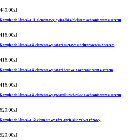
440,00
zł
Komplet do łóżeczka 11-elementowy gwiazdki z błękitem ochraniaczem z sercem
416,00
zł
Komplet do łóżeczka 8-elementowy safari miętowe z ochraniaczem z sercem
416,00
zł
Komplet do łóżeczka 8-elementowy safari beżowe z ochraniaczem z sercem
416,00
zł
Komplet do łóżeczka 8-elementowy gwiazdki niebieskie z ochraniaczem z sercem
620,00
zł
Komplet do łóżeczka 12-elementowy róże angielskie velvet różowy
520,00
zł