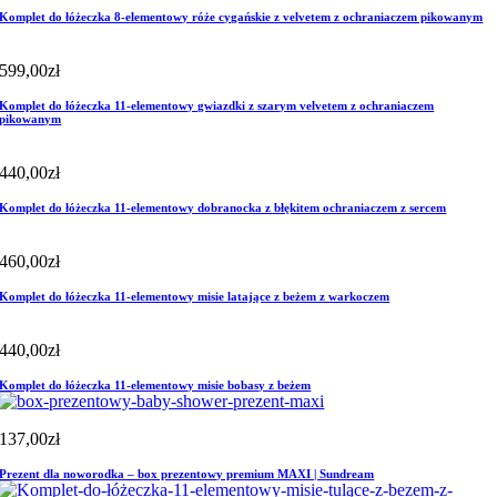
Komplet do łóżeczka 8-elementowy róże cygańskie z velvetem z ochraniaczem pikowanym
599,00
zł
Komplet do łóżeczka 11-elementowy gwiazdki z szarym velvetem z ochraniaczem
pikowanym
440,00
zł
Komplet do łóżeczka 11-elementowy dobranocka z błękitem ochraniaczem z sercem
460,00
zł
Komplet do łóżeczka 11-elementowy misie latające z beżem z warkoczem
440,00
zł
Komplet do łóżeczka 11-elementowy misie bobasy z beżem
137,00
zł
Prezent dla noworodka – box prezentowy premium MAXI | Sundream