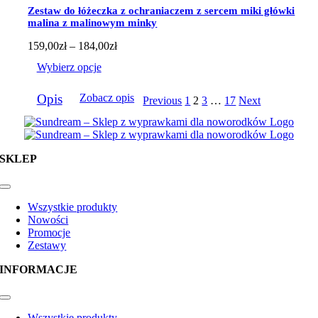
Opcje
Zestaw do łóżeczka z ochraniaczem z sercem miki główki
można
malina z malinowym minky
wybrać
na
Zakres
159,00
zł
–
184,00
zł
stronie
cen:
Wybierz opcje
produktu
od
159,00zł
Ten
do
Opis
Zobacz opis
Previous
1
2
3
…
17
Next
produkt
184,00zł
ma
wiele
wariantów.
Opcje
SKLEP
można
wybrać
na
Toggle
Navigation
stronie
Wszystkie produkty
produktu
Nowości
Promocje
Zestawy
INFORMACJE
Toggle
Navigation
Wszystkie produkty