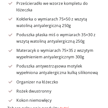
Prześcieradło we wzorze kompletu do
łóżeczka
Kołderka o wymiarach 75×50 z wszytą
watoliną antyalergiczną 250g
Poduszka płaska miś o wymiarach 35×30 z
wszytą watoliną antyalergiczną 250g
Materacyk o wymiarach 75×35 z wszytym
wypełnieniem antyalergicznym 300g
Poduszka antywstrząsowa motylek
wypełniona antyalergiczna kulką silikonową
Organizer na łóżeczko
Rożek dwustronny
Kokon niemowlęcy