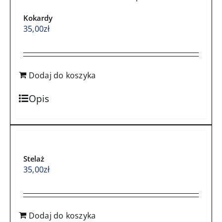
beżem
Kokardy
35,00
zł
Dodaj do koszyka
Opis
Stelaż
35,00
zł
Dodaj do koszyka