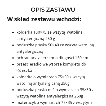
OPIS ZASTAWU
W skład zestawu wchodzi:
kołderka 100×75 ze wszytą watoliną
antyalergiczną 250 g
poduszka płaska 50×40 ze wszytą watoliną
antyalergiczną
ochraniacz z sercem o długości 160 cm
prześcieradło we wzorze kompletu do
łóżeczka
kołderka o wymiarach 75×50 z wszytą
watoliną antyalergiczną 250g
poduszka płaska miś o wymiarach 35×30 z
wszytą watoliną antyalergiczną 250g
materacyk o wymiarach 75×35 z wszytym