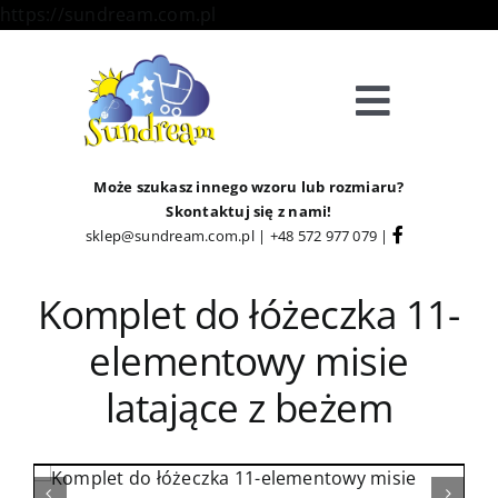
Skip
https://sundream.com.pl
to
content
Toggle
Navigat
Sklep
Może szukasz innego wzoru lub rozmiaru?
Skontaktuj się z nami!
sklep@sundream.com.pl
|
+48 572 977 079
|
Kategorie
Komplet do łóżeczka 11-
Strefa Klienta
elementowy misie
Informacje
latające z beżem
O Nas