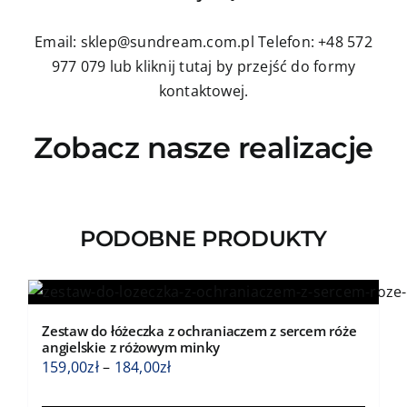
Email: sklep@sundream.com.pl
Telefon: +48 572
977 079
lub kliknij tutaj by przejść do formy
kontaktowej.
Zobacz nasze realizacje
PODOBNE PRODUKTY
Zestaw do łóżeczka z ochraniaczem z sercem róże
angielskie z różowym minky
Zakres
159,00
zł
–
184,00
zł
cen: