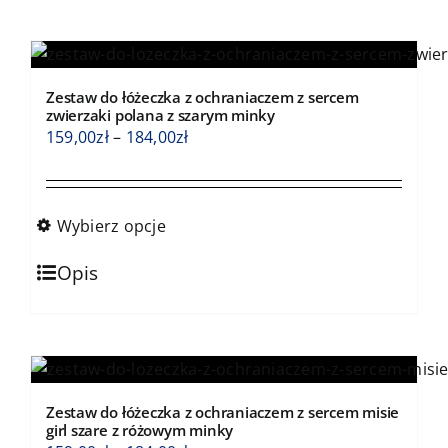
wiele
wariantów.
Opcje
Zestaw do łóżeczka z ochraniaczem z sercem
można
zwierzaki polana z szarym minky
wybrać
Zakres
159,00
zł
–
184,00
zł
na
cen:
stronie
od
produktu
159,00zł
Wybierz opcje
do
Ten
184,00zł
Opis
produkt
ma
wiele
wariantów.
Opcje
Zestaw do łóżeczka z ochraniaczem z sercem misie
można
girl szare z różowym minky