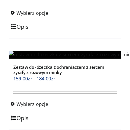
od
159,00zł
Wybierz opcje
do
Ten
184,00zł
Opis
produkt
ma
wiele
wariantów.
Opcje
Zestaw do łóżeczka z ochraniaczem z sercem
można
żyrafy z różowym minky
wybrać
Zakres
159,00
zł
–
184,00
zł
na
cen:
stronie
od
produktu
159,00zł
Wybierz opcje
do
Ten
184,00zł
Opis
produkt
ma