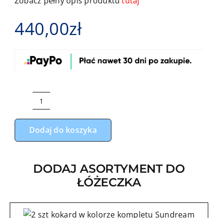
Zobacz pełny opis produktu
tutaj
440,00
zł
ilość
Komplet
Dodaj do koszyka
do
łóżeczka
11-
DODAJ ASORTYMENT DO
elementowy
ŁÓŻECZKA
misie
latające
z