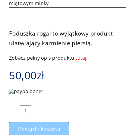
Kontakt
Poduszka rogal to wyjątkowy produkt
ułatwiający karmienie piersią.
Zobacz pełny opis produktu
tutaj
50,00
zł
ilość
Rogal,
Dodaj do koszyka
poduszka