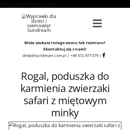
Skip
https://sundream.com.pl
to
content
Toggle
Navigat
Sklep
Może szukasz innego wzoru lub rozmiaru?
Skontaktuj się z nami!
sklep@sundream.com.pl
|
+48 572 977 079
|
Kategorie
Rogal, poduszka do
Strefa Klienta
karmienia zwierzaki
safari z miętowym
Informacje
minky
O Nas