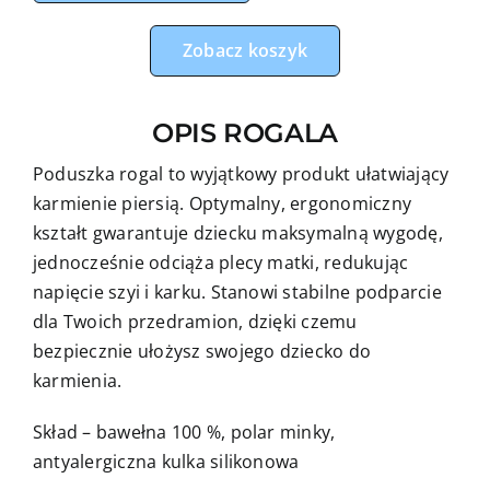
do
karmienia
Zobacz koszyk
zwierzaki
safari
OPIS ROGALA
z
miętowym
Poduszka rogal to wyjątkowy produkt ułatwiający
minky
karmienie piersią. Optymalny, ergonomiczny
kształt gwarantuje dziecku maksymalną wygodę,
jednocześnie odciąża plecy matki, redukując
napięcie szyi i karku. Stanowi stabilne podparcie
dla Twoich przedramion, dzięki czemu
bezpiecznie ułożysz swojego dziecko do
karmienia.
Skład – bawełna 100 %, polar minky,
antyalergiczna kulka silikonowa