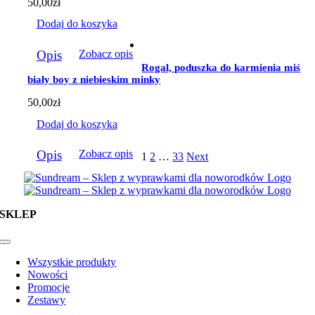
50,00
zł
Dodaj do koszyka
Opis
Zobacz opis
Rogal, poduszka do karmienia miś
biały boy z niebieskim minky
50,00
zł
Dodaj do koszyka
Opis
Zobacz opis
1
2
…
33
Next
SKLEP
Toggle
Navigation
Wszystkie produkty
Nowości
Promocje
Zestawy