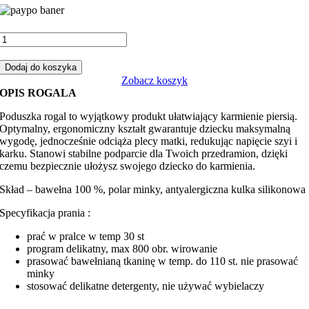
ilość
Rogal,
poduszka
Dodaj do koszyka
do
Zobacz koszyk
karmienia
OPIS ROGALA
misie
dobranocka
Poduszka rogal to wyjątkowy produkt ułatwiający karmienie piersią.
z
Optymalny, ergonomiczny kształt gwarantuje dziecku maksymalną
niebieskim
wygodę, jednocześnie odciąża plecy matki, redukując napięcie szyi i
minky
karku. Stanowi stabilne podparcie dla Twoich przedramion, dzięki
czemu bezpiecznie ułożysz swojego dziecko do karmienia.
Skład – bawełna 100 %, polar minky, antyalergiczna kulka silikonowa
Specyfikacja prania :
prać w pralce w temp 30 st
program delikatny, max 800 obr. wirowanie
prasować bawełnianą tkaninę w temp. do 110 st. nie prasować
minky
stosować delikatne detergenty, nie używać wybielaczy