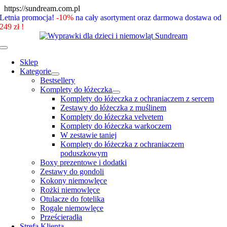
Skip
https://sundream.com.pl
to
Letnia promocja!
-10%
na cały asortyment oraz darmowa dostawa od
content
249 zł !
Toggle
Navigation
Sklep
Kategorie
Bestsellery
Komplety do łóżeczka
Komplety do łóżeczka z ochraniaczem z sercem
Zestawy do łóżeczka z muślinem
Komplety do łóżeczka velvetem
Komplety do łóżeczka warkoczem
W zestawie taniej
Komplety do łóżeczka z ochraniaczem
poduszkowym
Boxy prezentowe i dodatki
Zestawy do gondoli
Kokony niemowlęce
Rożki niemowlęce
Otulacze do fotelika
Rogale niemowlęce
Prześcieradła
Strefa Klienta