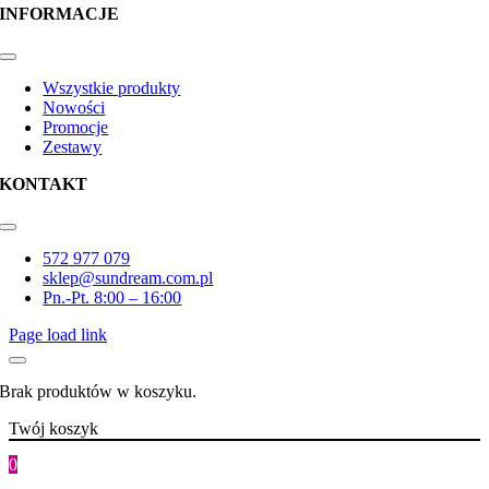
INFORMACJE
Toggle
Navigation
Wszystkie produkty
Nowości
Promocje
Zestawy
KONTAKT
Toggle
Navigation
572 977 079
sklep@sundream.com.pl
Pn.-Pt. 8:00 – 16:00
Page load link
Brak produktów w koszyku.
Twój koszyk
0