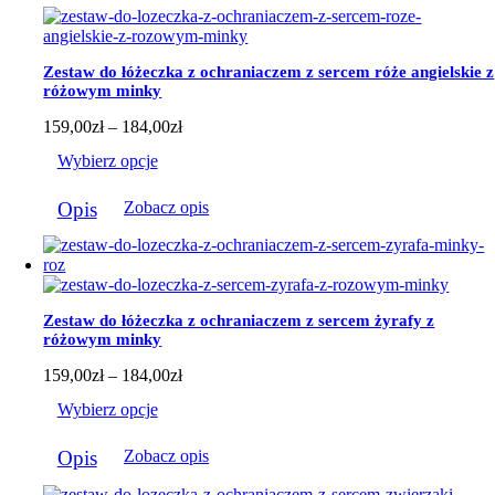
Zestaw do łóżeczka z ochraniaczem z sercem róże angielskie z
różowym minky
Zakres
159,00
zł
–
184,00
zł
cen:
Wybierz opcje
od
159,00zł
Ten
do
Opis
Zobacz opis
produkt
184,00zł
ma
wiele
wariantów.
Opcje
można
Zestaw do łóżeczka z ochraniaczem z sercem żyrafy z
wybrać
różowym minky
na
stronie
Zakres
159,00
zł
–
184,00
zł
produktu
cen:
Wybierz opcje
od
159,00zł
Ten
do
Opis
Zobacz opis
produkt
184,00zł
ma