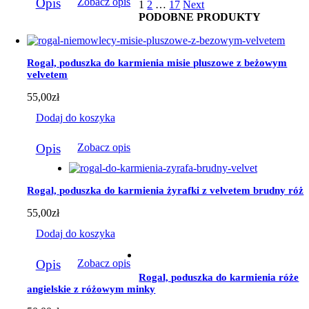
do
Opis
Zobacz opis
1
2
…
17
Next
produkt
184,00zł
PODOBNE PRODUKTY
ma
wiele
wariantów.
Opcje
Rogal, poduszka do karmienia misie pluszowe z beżowym
można
velvetem
wybrać
na
55,00
zł
stronie
produktu
Dodaj do koszyka
Opis
Zobacz opis
Rogal, poduszka do karmienia żyrafki z velvetem brudny róż
55,00
zł
Dodaj do koszyka
Opis
Zobacz opis
Rogal, poduszka do karmienia róże
angielskie z różowym minky