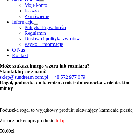
Moje konto
Koszyk
Zamówienie
Informacje
Polityka Prywatności
Regulamin
Dostawa i polityka zwrotów
PayPo – informacje
O Nas
Kontakt
Może szukasz innego wzoru lub rozmiaru?
Skontaktuj się z nami!
sklep@sundream.com.pl
|
+48 572 977 079
|
Rogal, poduszka do karmienia misie dobranocka z niebieskim
minky
Poduszka rogal to wyjątkowy produkt ułatwiający karmienie piersią.
Zobacz pełny opis produktu
tutaj
50,00
zł