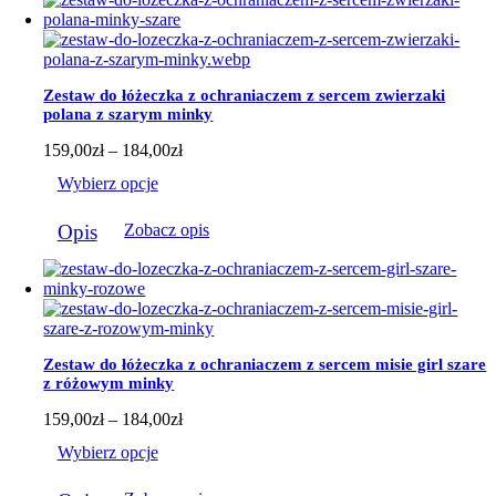
wiele
wariantów.
Opcje
można
wybrać
Zestaw do łóżeczka z ochraniaczem z sercem zwierzaki
na
polana z szarym minky
stronie
produktu
Zakres
159,00
zł
–
184,00
zł
cen:
Wybierz opcje
od
159,00zł
Ten
do
Opis
Zobacz opis
produkt
184,00zł
ma
wiele
wariantów.
Opcje
można
wybrać
Zestaw do łóżeczka z ochraniaczem z sercem misie girl szare
na
z różowym minky
stronie
produktu
Zakres
159,00
zł
–
184,00
zł
cen:
Wybierz opcje
od
159,00zł
Ten