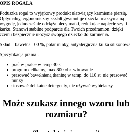
minky
OPIS ROGALA
Poduszka rogal to wyjątkowy produkt ułatwiający karmienie piersią.
Optymalny, ergonomiczny kształt gwarantuje dziecku maksymalną
wygodę, jednocześnie odciąża plecy matki, redukując napięcie szyi i
karku. Stanowi stabilne podparcie dla Twoich przedramion, dzięki
czemu bezpiecznie ułożysz swojego dziecko do karmienia.
Skład – bawełna 100 %, polar minky, antyalergiczna kulka silikonowa
Specyfikacja prania :
prać w pralce w temp 30 st
program delikatny, max 800 obr. wirowanie
prasować bawełnianą tkaninę w temp. do 110 st. nie prasować
minky
stosować delikatne detergenty, nie używać wybielaczy
Może szukasz innego wzoru lub
rozmiaru?