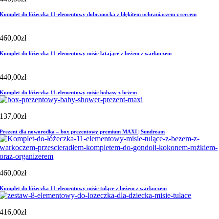
Komplet do łóżeczka 11-elementowy dobranocka z błękitem ochraniaczem z sercem
460,00
zł
Komplet do łóżeczka 11-elementowy misie latające z beżem z warkoczem
440,00
zł
Komplet do łóżeczka 11-elementowy misie bobasy z beżem
137,00
zł
Prezent dla noworodka – box prezentowy premium MAXI | Sundream
460,00
zł
Komplet do łóżeczka 11-elementowy misie tulące z beżem z warkoczem
416,00
zł