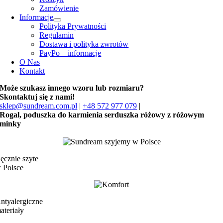
Zamówienie
Informacje
Polityka Prywatności
Regulamin
Dostawa i polityka zwrotów
PayPo – informacje
O Nas
Kontakt
Może szukasz innego wzoru lub rozmiaru?
Skontaktuj się z nami!
sklep@sundream.com.pl
|
+48 572 977 079
|
Rogal, poduszka do karmienia serduszka różowy z różowym
minky
ęcznie szyte
 Polsce
ntyalergiczne
ateriały