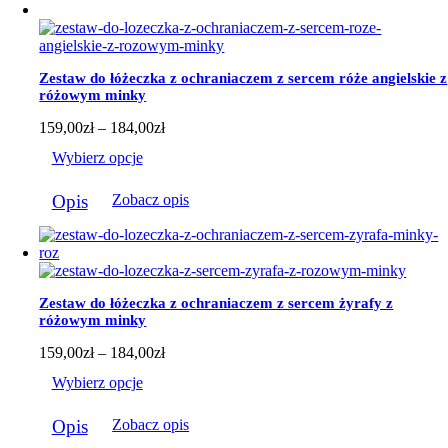
do
184,00zł
Zestaw do łóżeczka z ochraniaczem z sercem róże angielskie z
różowym minky
Zakres
159,00
zł
–
184,00
zł
cen:
Wybierz opcje
od
159,00zł
Ten
do
Opis
Zobacz opis
produkt
184,00zł
ma
wiele
wariantów.
Opcje
można
Zestaw do łóżeczka z ochraniaczem z sercem żyrafy z
wybrać
różowym minky
na
stronie
Zakres
159,00
zł
–
184,00
zł
produktu
cen:
Wybierz opcje
od
159,00zł
Ten
do
Opis
Zobacz opis
produkt
184,00zł
ma