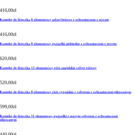
416,00
zł
Komplet do łóżeczka 8-elementowy safari beżowe z ochraniaczem z sercem
416,00
zł
Komplet do łóżeczka 8-elementowy gwiazdki niebieskie z ochraniaczem z sercem
620,00
zł
Komplet do łóżeczka 12-elementowy róże angielskie velvet różowy
520,00
zł
Komplet do łóżeczka 8-elementowy róże cygańskie z velvetem z ochraniaczem pikowanym
599,00
zł
Komplet do łóżeczka 11-elementowy gwiazdki z szarym velvetem z ochraniaczem
pikowanym
440,00
zł