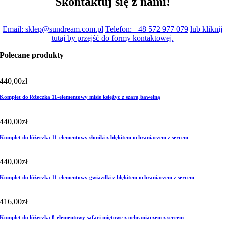
Skontaktuj się z nami!
Email: sklep@sundream.com.pl
Telefon: +48 572 977 079
lub kliknij
tutaj by przejść do formy kontaktowej.
Polecane produkty
440,00
zł
Komplet do łóżeczka 11-elementowy misie księżyc z szarą bawełną
440,00
zł
Komplet do łóżeczka 11-elementowy słoniki z błękitem ochraniaczem z sercem
440,00
zł
Komplet do łóżeczka 11-elementowy gwiazdki z błękitem ochraniaczem z sercem
416,00
zł
Komplet do łóżeczka 8-elementowy safari miętowe z ochraniaczem z sercem