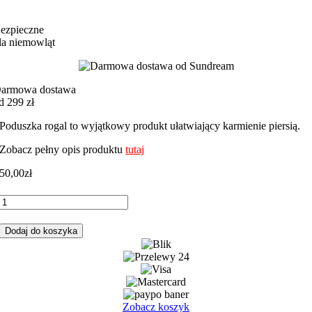
ezpieczne
la niemowląt
armowa dostawa
d 299 zł
Poduszka rogal to wyjątkowy produkt ułatwiający karmienie piersią.
Zobacz pełny opis produktu
tutaj
50,00
zł
ilość
Rogal,
poduszka
Dodaj do koszyka
do
karmienia
serduszka
różowy
z
różowym
Zobacz koszyk