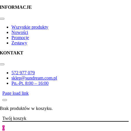
INFORMACJE
Toggle
Navigation
Wszystkie produkty
Nowości
Promocje
Zestawy
KONTAKT
Toggle
Navigation
572 977 079
sklep@sundream.com.pl
Pn.-Pt. 8:00 – 16:00
Page load link
Brak produktów w koszyku.
Twój koszyk
0