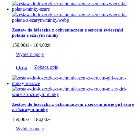
wiele
wariantów.
Opcje
można
wybrać
Zestaw do łóżeczka z ochraniaczem z sercem zwierzaki
na
polana z szarym minky
stronie
produktu
Zakres
159,00
zł
–
184,00
zł
cen:
Wybierz opcje
od
159,00zł
Ten
do
Opis
Zobacz opis
produkt
184,00zł
ma
wiele
wariantów.
Opcje
można
wybrać
Zestaw do łóżeczka z ochraniaczem z sercem misie girl szare
na
z różowym minky
stronie
produktu
Zakres
159,00
zł
–
184,00
zł
cen:
Wybierz opcje
od
159,00zł