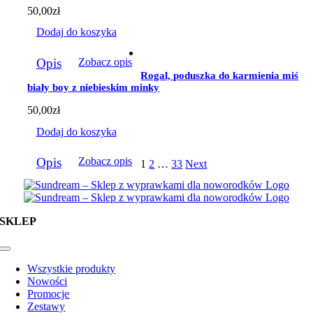
50,00
zł
Dodaj do koszyka
Opis
Zobacz opis
Rogal, poduszka do karmienia miś
biały boy z niebieskim minky
50,00
zł
Dodaj do koszyka
Opis
Zobacz opis
1
2
…
33
Next
SKLEP
Toggle
Navigation
Wszystkie produkty
Nowości
Promocje
Zestawy