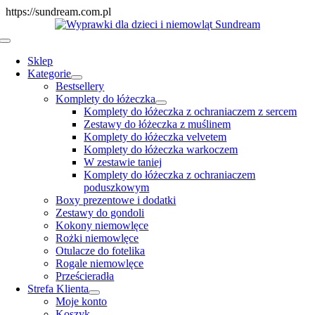
Skip
https://sundream.com.pl
to
content
Toggle
Navigation
Sklep
Kategorie
Bestsellery
Komplety do łóżeczka
Komplety do łóżeczka z ochraniaczem z sercem
Zestawy do łóżeczka z muślinem
Komplety do łóżeczka velvetem
Komplety do łóżeczka warkoczem
W zestawie taniej
Komplety do łóżeczka z ochraniaczem
poduszkowym
Boxy prezentowe i dodatki
Zestawy do gondoli
Kokony niemowlęce
Rożki niemowlęce
Otulacze do fotelika
Rogale niemowlęce
Prześcieradła
Strefa Klienta
Moje konto
Koszyk