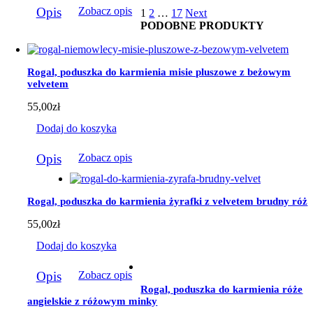
Ten
do
Opis
Zobacz opis
1
2
…
17
Next
produkt
184,00zł
PODOBNE PRODUKTY
ma
wiele
wariantów.
Opcje
Rogal, poduszka do karmienia misie pluszowe z beżowym
można
velvetem
wybrać
na
55,00
zł
stronie
produktu
Dodaj do koszyka
Opis
Zobacz opis
Rogal, poduszka do karmienia żyrafki z velvetem brudny róż
55,00
zł
Dodaj do koszyka
Opis
Zobacz opis
Rogal, poduszka do karmienia róże
angielskie z różowym minky