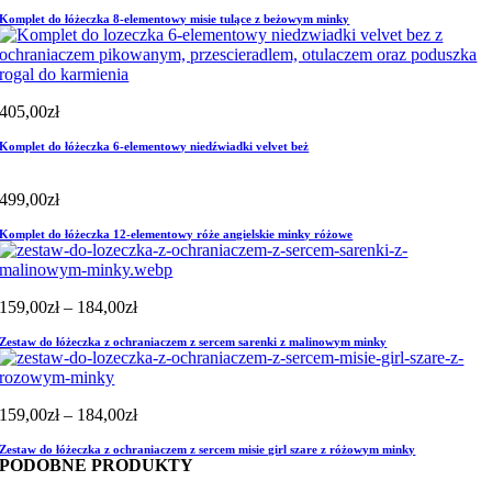
Komplet do łóżeczka 8-elementowy misie tulące z beżowym minky
405,00
zł
Komplet do łóżeczka 6-elementowy niedźwiadki velvet beż
499,00
zł
Komplet do łóżeczka 12-elementowy róże angielskie minky różowe
Zakres
159,00
zł
–
184,00
zł
cen:
Zestaw do łóżeczka z ochraniaczem z sercem sarenki z malinowym minky
od
159,00zł
do
184,00zł
Zakres
159,00
zł
–
184,00
zł
cen:
Zestaw do łóżeczka z ochraniaczem z sercem misie girl szare z różowym minky
od
PODOBNE PRODUKTY
159,00zł