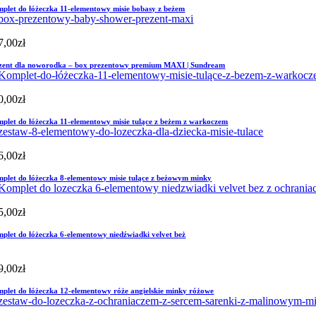
plet do łóżeczka 11-elementowy misie bobasy z beżem
7,00
zł
zent dla noworodka – box prezentowy premium MAXI | Sundream
0,00
zł
plet do łóżeczka 11-elementowy misie tulące z beżem z warkoczem
6,00
zł
plet do łóżeczka 8-elementowy misie tulące z beżowym minky
5,00
zł
plet do łóżeczka 6-elementowy niedźwiadki velvet beż
9,00
zł
plet do łóżeczka 12-elementowy róże angielskie minky różowe