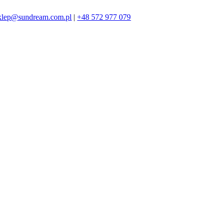
klep@sundream.com.pl
|
+48 572 977 079
572 977 079
SKLEP@SUNDREAM.PL
ZAPRASZAMY!