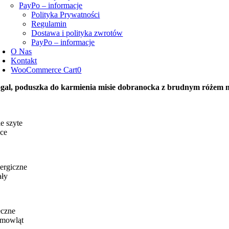
PayPo – informacje
Polityka Prywatności
Regulamin
Dostawa i polityka zwrotów
PayPo – informacje
O Nas
Kontakt
WooCommerce Cart
0
gal, poduszka do karmienia misie dobranocka z brudnym różem 
e szyte
ce
ergiczne
ały
eczne
emowląt