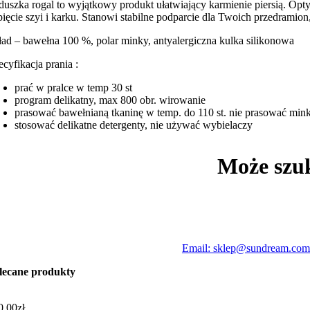
duszka rogal to wyjątkowy produkt ułatwiający karmienie piersią. Op
pięcie szyi i karku. Stanowi stabilne podparcie dla Twoich przedramio
ład – bawełna 100 %, polar minky, antyalergiczna kulka silikonowa
ecyfikacja prania :
prać w pralce w temp 30 st
program delikatny, max 800 obr. wirowanie
prasować bawełnianą tkaninę w temp. do 110 st. nie prasować min
stosować delikatne detergenty, nie używać wybielaczy
Może szu
Email: sklep@sundream.com
lecane produkty
0,00
zł