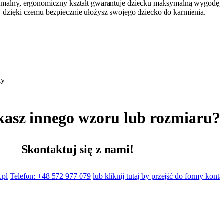
tymalny, ergonomiczny kształt gwarantuje dziecku maksymalną wygodę, 
n, dzięki czemu bezpiecznie ułożysz swojego dziecko do karmienia.
ky
kasz innego wzoru lub rozmiaru
Skontaktuj się z nami!
.pl
Telefon: +48 572 977 079
lub kliknij tutaj by przejść do formy kon