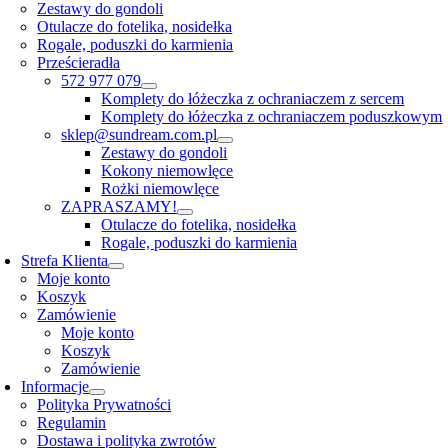
Zestawy do gondoli
Otulacze do fotelika, nosidełka
Rogale, poduszki do karmienia
Prześcieradła
572 977 079
Komplety do łóżeczka z ochraniaczem z sercem
Komplety do łóżeczka z ochraniaczem poduszkowym
sklep@sundream.com.pl
Zestawy do gondoli
Kokony niemowlęce
Rożki niemowlęce
ZAPRASZAMY!
Otulacze do fotelika, nosidełka
Rogale, poduszki do karmienia
Strefa Klienta
Moje konto
Koszyk
Zamówienie
Moje konto
Koszyk
Zamówienie
Informacje
Polityka Prywatności
Regulamin
Dostawa i polityka zwrotów