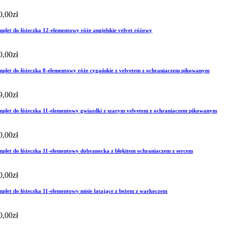
0,00
zł
plet do łóżeczka 12-elementowy róże angielskie velvet różowy
0,00
zł
plet do łóżeczka 8-elementowy róże cygańskie z velvetem z ochraniaczem pikowanym
9,00
zł
plet do łóżeczka 11-elementowy gwiazdki z szarym velvetem z ochraniaczem pikowanym
0,00
zł
plet do łóżeczka 11-elementowy dobranocka z błękitem ochraniaczem z sercem
0,00
zł
plet do łóżeczka 11-elementowy misie latające z beżem z warkoczem
0,00
zł