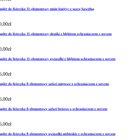
plet do łóżeczka 11-elementowy misie księżyc z szarą bawełną
0,00
zł
plet do łóżeczka 11-elementowy słoniki z błękitem ochraniaczem z sercem
0,00
zł
plet do łóżeczka 11-elementowy gwiazdki z błękitem ochraniaczem z sercem
6,00
zł
plet do łóżeczka 8-elementowy safari miętowe z ochraniaczem z sercem
6,00
zł
plet do łóżeczka 8-elementowy safari beżowe z ochraniaczem z sercem
6,00
zł
plet do łóżeczka 8-elementowy gwiazdki niebieskie z ochraniaczem z sercem