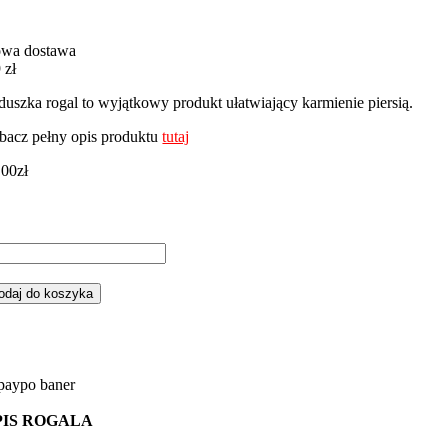
wa dostawa
 zł
duszka rogal to wyjątkowy produkt ułatwiający karmienie piersią.
bacz pełny opis produktu
tutaj
,00
zł
ść
gal,
duszka
odaj do koszyka
rmienia
sie
branocka
udnym
żem
PIS ROGALA
nky