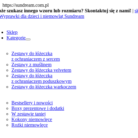
Skip
https://sundream.com.pl
to
że szukasz innego wzoru lub rozmiaru? Skontaktuj się z nami!
|
s
content
oggle
avigation
Sklep
Kategorie
Zestawy do łóżeczka
z ochraniaczem z sercem
Zestawy z muślinem
Zestawy do łóżeczka velvetem
Zestawy do łóżeczka
z ochraniaczem poduszkowym
Zestawy do łóżeczka warkoczem
Bestsellery i nowości
Boxy prezentowe i dodatki
W zestawie taniej
Kokony niemowlęce
Rożki niemowlęce