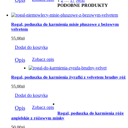
1
2
…
17
Next
produkt
184,00zł
PODOBNE PRODUKTY
ma
wiele
wariantów.
Opcje
Rogal, poduszka do karmienia misie pluszowe z beżowym
można
velvetem
wybrać
na
55,00
zł
stronie
produktu
Dodaj do koszyka
Opis
Zobacz opis
Rogal, poduszka do karmienia żyrafki z velvetem brudny róż
55,00
zł
Dodaj do koszyka
Opis
Zobacz opis
Rogal, poduszka do karmienia róże
angielskie z różowym minky
50,00
zł