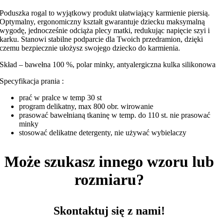
Poduszka rogal to wyjątkowy produkt ułatwiający karmienie piersią.
Optymalny, ergonomiczny kształt gwarantuje dziecku maksymalną
wygodę, jednocześnie odciąża plecy matki, redukując napięcie szyi i
karku. Stanowi stabilne podparcie dla Twoich przedramion, dzięki
czemu bezpiecznie ułożysz swojego dziecko do karmienia.
Skład – bawełna 100 %, polar minky, antyalergiczna kulka silikonowa
Specyfikacja prania :
prać w pralce w temp 30 st
program delikatny, max 800 obr. wirowanie
prasować bawełnianą tkaninę w temp. do 110 st. nie prasować
minky
stosować delikatne detergenty, nie używać wybielaczy
Może szukasz innego wzoru lub
rozmiaru?
Skontaktuj się z nami!