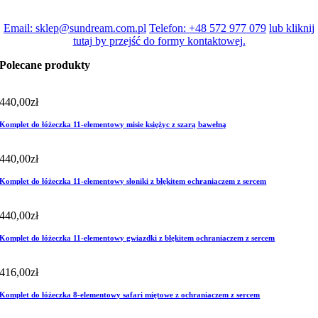
Email: sklep@sundream.com.pl
Telefon: +48 572 977 079
lub kliknij
tutaj by przejść do formy kontaktowej.
Polecane produkty
440,00
zł
Komplet do łóżeczka 11-elementowy misie księżyc z szarą bawełną
440,00
zł
Komplet do łóżeczka 11-elementowy słoniki z błękitem ochraniaczem z sercem
440,00
zł
Komplet do łóżeczka 11-elementowy gwiazdki z błękitem ochraniaczem z sercem
416,00
zł
Komplet do łóżeczka 8-elementowy safari miętowe z ochraniaczem z sercem