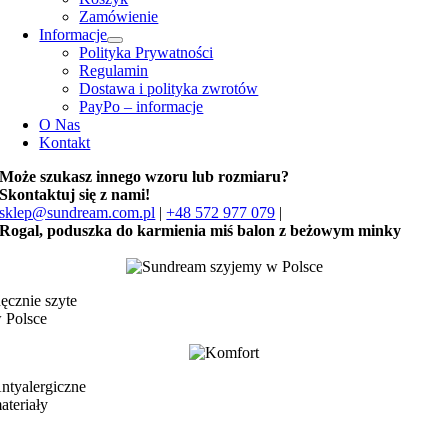
Zamówienie
Informacje
Polityka Prywatności
Regulamin
Dostawa i polityka zwrotów
PayPo – informacje
O Nas
Kontakt
Może szukasz innego wzoru lub rozmiaru?
Skontaktuj się z nami!
sklep@sundream.com.pl
|
+48 572 977 079
|
Rogal, poduszka do karmienia miś balon z beżowym minky
ęcznie szyte
 Polsce
ntyalergiczne
ateriały