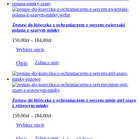
wariantów.
Opcje
można
wybrać
Zestaw do łóżeczka z ochraniaczem z sercem zwierzaki
na
polana z szarym minky
stronie
produktu
Zakres
159,00
zł
–
184,00
zł
cen:
Wybierz opcje
od
159,00zł
Ten
do
Opis
Zobacz opis
produkt
184,00zł
ma
wiele
wariantów.
Opcje
można
wybrać
Zestaw do łóżeczka z ochraniaczem z sercem misie girl szare
na
z różowym minky
stronie
produktu
Zakres
159,00
zł
–
184,00
zł
cen:
Wybierz opcje
od
159,00zł
Ten
do
Opis
Zobacz opis