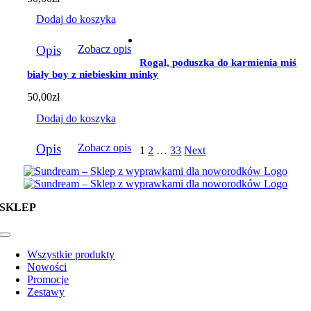
Dodaj do koszyka
Opis
Zobacz opis
Rogal, poduszka do karmienia miś
biały boy z niebieskim minky
50,00
zł
Dodaj do koszyka
Opis
Zobacz opis
1
2
…
33
Next
SKLEP
Toggle
Navigation
Wszystkie produkty
Nowości
Promocje
Zestawy