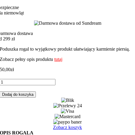
ezpieczne
la niemowląt
armowa dostawa
d 299 zł
Poduszka rogal to wyjątkowy produkt ułatwiający karmienie piersią.
Zobacz pełny opis produktu
tutaj
50,00
zł
ilość
Rogal,
poduszka
Dodaj do koszyka
do
karmienia
miś
balon
z
beżowym
Zobacz koszyk
minky
OPIS ROGALA