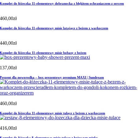
Komplet do łóżeczka 11-elementowy dobranocka z błękitem ochraniaczem z sercem
460,00
zł
Komplet do łóżeczka 11-elementowy misie latające z beżem z warkoczem
440,00
zł
Komplet do łóżeczka 11-elementowy misie bobasy z beżem
137,00
zł
Prezent dla noworodka – box prezentowy premium MAXI | Sundream
460,00
zł
Komplet do łóżeczka 11-elementowy misie tulące z beżem z warkoczem
416,00
zł
Komplet do łóżeczka 8-elementowy misie tulące z beżowym minky