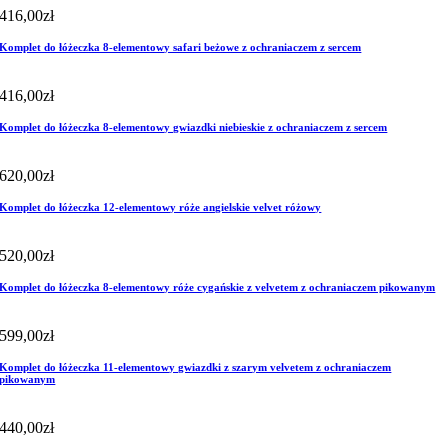
416,00
zł
Komplet do łóżeczka 8-elementowy safari beżowe z ochraniaczem z sercem
416,00
zł
Komplet do łóżeczka 8-elementowy gwiazdki niebieskie z ochraniaczem z sercem
620,00
zł
Komplet do łóżeczka 12-elementowy róże angielskie velvet różowy
520,00
zł
Komplet do łóżeczka 8-elementowy róże cygańskie z velvetem z ochraniaczem pikowanym
599,00
zł
Komplet do łóżeczka 11-elementowy gwiazdki z szarym velvetem z ochraniaczem
pikowanym
440,00
zł