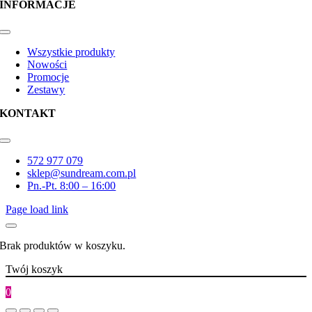
INFORMACJE
Toggle
Navigation
Wszystkie produkty
Nowości
Promocje
Zestawy
KONTAKT
Toggle
Navigation
572 977 079
sklep@sundream.com.pl
Pn.-Pt. 8:00 – 16:00
Page load link
Brak produktów w koszyku.
Twój koszyk
0