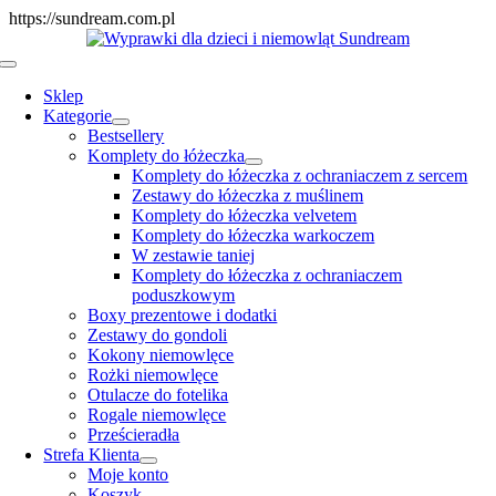
Skip
https://sundream.com.pl
to
content
Toggle
Navigation
Sklep
Kategorie
Bestsellery
Komplety do łóżeczka
Komplety do łóżeczka z ochraniaczem z sercem
Zestawy do łóżeczka z muślinem
Komplety do łóżeczka velvetem
Komplety do łóżeczka warkoczem
W zestawie taniej
Komplety do łóżeczka z ochraniaczem
poduszkowym
Boxy prezentowe i dodatki
Zestawy do gondoli
Kokony niemowlęce
Rożki niemowlęce
Otulacze do fotelika
Rogale niemowlęce
Prześcieradła
Strefa Klienta
Moje konto
Koszyk