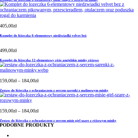
405,00
zł
Komplet do łóżeczka 6-elementowy niedźwiadki velvet beż
499,00
zł
Komplet do łóżeczka 12-elementowy róże angielskie minky różowe
Zakres
159,00
zł
–
184,00
zł
cen:
Zestaw do łóżeczka z ochraniaczem z sercem sarenki z malinowym minky
od
159,00zł
do
184,00zł
Zakres
159,00
zł
–
184,00
zł
cen:
Zestaw do łóżeczka z ochraniaczem z sercem misie girl szare z różowym minky
od
PODOBNE PRODUKTY
159,00zł
do