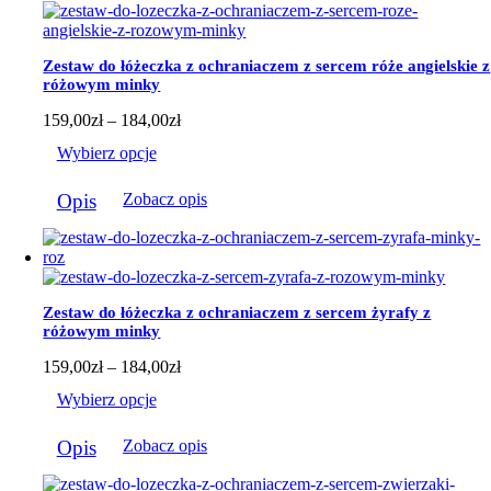
184,00zł
Zestaw do łóżeczka z ochraniaczem z sercem róże angielskie z
różowym minky
Zakres
159,00
zł
–
184,00
zł
cen:
Wybierz opcje
od
159,00zł
Ten
do
Opis
Zobacz opis
produkt
184,00zł
ma
wiele
wariantów.
Opcje
można
Zestaw do łóżeczka z ochraniaczem z sercem żyrafy z
wybrać
różowym minky
na
stronie
Zakres
159,00
zł
–
184,00
zł
produktu
cen:
Wybierz opcje
od
159,00zł
Ten
do
Opis
Zobacz opis
produkt
184,00zł
ma
wiele