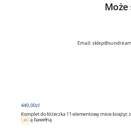
Może 
Email: sklep@sundream
440,00
zł
Komplet do łóżeczka 11-elementowy misie księżyc 
szarą bawełną