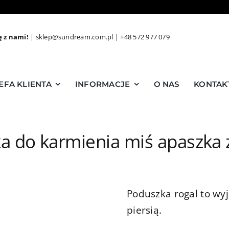
ę z nami!
|
sklep@sundream.com.pl
|
+48 572 977 079
EFA KLIENTA
INFORMACJE
O NAS
KONTAK
a do karmienia miś apaszka
Poduszka rogal to wy
piersią.