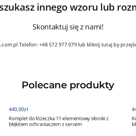
szukasz innego wzoru lub roz
Skontaktuj się z nami!
.com.pl
Telefon: +48 572 977 079
lub kliknij tutaj by prze
Polecane produkty
440,00
zł
4
z
Komplet do łóżeczka 11-elementowy słoniki z
K
błękitem ochraniaczem z sercem
b