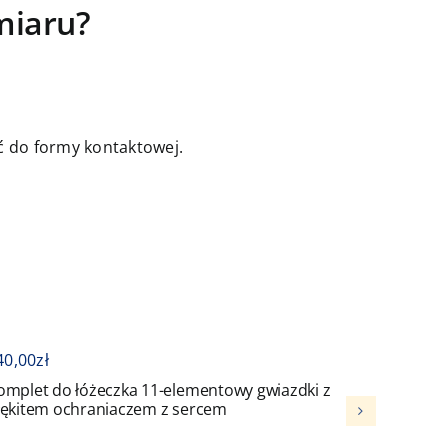
miaru?
jść do formy kontaktowej.
40,00
zł
416,00
z
omplet do łóżeczka 11-elementowy gwiazdki z
Komplet
łękitem ochraniaczem z sercem
ochran