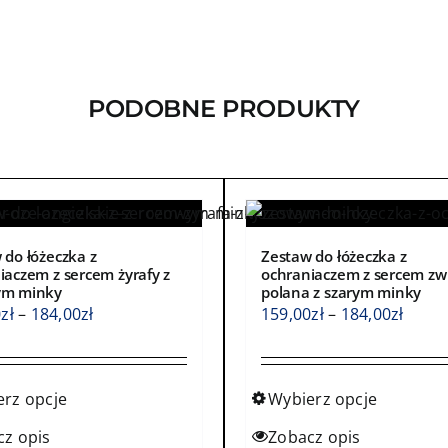
PODOBNE PRODUKTY
 do łóżeczka z
Zestaw do łóżeczka z
iaczem z sercem żyrafy z
ochraniaczem z sercem zw
ym minky
polana z szarym minky
Zakres
Zakre
0
zł
–
184,00
zł
159,00
zł
–
184,00
zł
cen:
cen:
od
od
159,00zł
159,0
erz opcje
Wybierz opcje
do
do
Ten
cz opis
Zobacz opis
184,00zł
184,0