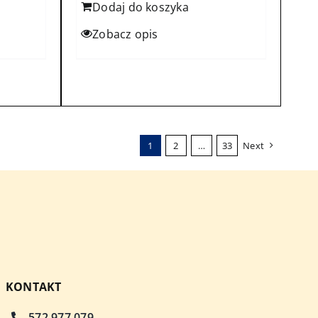
Dodaj do koszyka
Zobacz opis
1
2
…
33
Next
KONTAKT
572 977 079