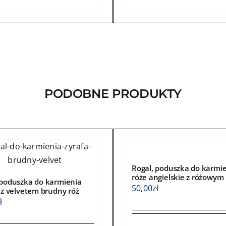
kt
produkt
ma
wiele
ntów.
wariantów.
Opcje
a
można
ć
wybrać
PODOBNE PRODUKTY
na
e
stronie
ktu
produktu
Rogal, poduszka do karmi
róże angielskie z różowym
 poduszka do karmienia
50,00
zł
i z velvetem brudny róż
ł