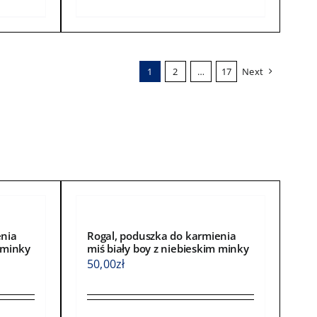
produkt
ma
wiele
wariantów.
1
2
…
17
Next
Opcje
można
wybrać
na
stronie
produktu
enia
Rogal, poduszka do karmienia
 minky
miś biały boy z niebieskim minky
50,00
zł