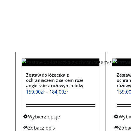
Zestaw do łóżeczka z
Zestaw
ochraniaczem z sercem róże
ochran
angielskie z różowym minky
różow
Zakres
159,00
zł
–
184,00
zł
159,0
cen:
od
159,00zł
Wybierz opcje
Wybi
do
Ten
Ten
Zobacz opis
Zoba
184,00zł