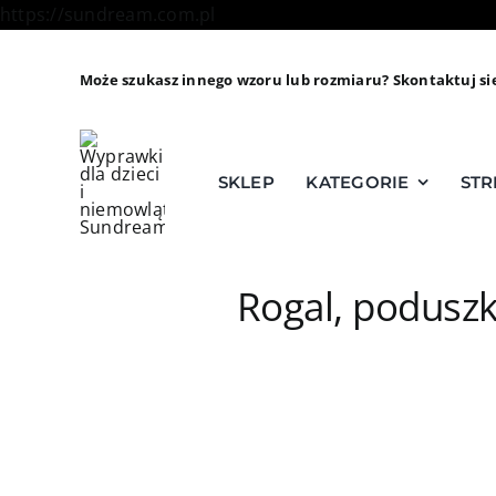
Skip
https://sundream.com.pl
to
content
Może szukasz innego wzoru lub rozmiaru? Skontaktuj si
SKLEP
KATEGORIE
STR
Rogal, poduszk