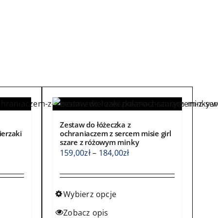
Zestaw do łóżeczka z
ierzaki
ochraniaczem z sercem misie girl
szare z różowym minky
s
Zakres
159,00
zł
–
184,00
zł
cen:
od
0zł
159,00zł
Wybierz opcje
do
Ten
Zobacz opis
0zł
184,00zł