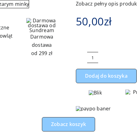
Zobacz pełny opis produ
50,00
zł
czne
owląt
Darmowa
dostawa
od 299 zł
ilość
Rogal,
Dodaj do koszyka
poduszka
do
karmienia
miś
apaszka
z
Zobacz koszyk
szarym
minky