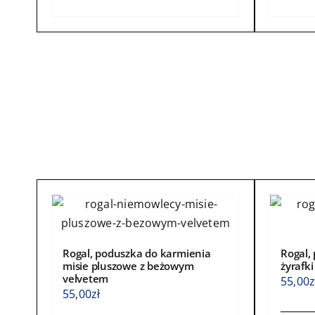
produkt
produ
ma
ma
wiele
wiele
wariantów.
waria
Opcje
Opcje
można
możn
wybrać
wybra
na
na
stronie
stroni
produktu
produ
Rogal, poduszka do karmienia
Rogal,
misie pluszowe z beżowym
żyrafk
velvetem
55,00
z
55,00
zł