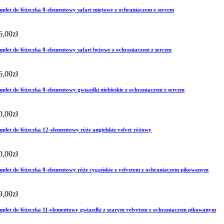
plet do łóżeczka 8-elementowy safari miętowe z ochraniaczem z sercem
6,00
zł
plet do łóżeczka 8-elementowy safari beżowe z ochraniaczem z sercem
6,00
zł
plet do łóżeczka 8-elementowy gwiazdki niebieskie z ochraniaczem z sercem
0,00
zł
plet do łóżeczka 12-elementowy róże angielskie velvet różowy
0,00
zł
plet do łóżeczka 8-elementowy róże cygańskie z velvetem z ochraniaczem pikowanym
9,00
zł
plet do łóżeczka 11-elementowy gwiazdki z szarym velvetem z ochraniaczem pikowanym