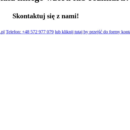
Skontaktuj się z nami!
.pl
Telefon: +48 572 977 079
lub kliknij tutaj by przejść do formy kon