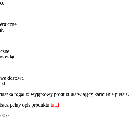
ce
ergiczne
ały
eczne
emowląt
wa dostawa
 zł
duszka rogal to wyjątkowy produkt ułatwiający karmienie piersią.
bacz pełny opis produktu
tutaj
,00
zł