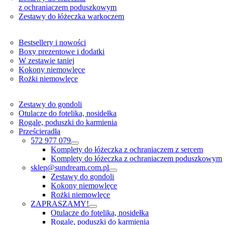
z ochraniaczem poduszkowym
Zestawy do łóżeczka warkoczem
Bestsellery i nowości
Boxy prezentowe i dodatki
W zestawie taniej
Kokony niemowlęce
Rożki niemowlęce
Zestawy do gondoli
Otulacze do fotelika, nosidełka
Rogale, poduszki do karmienia
Prześcieradła
572 977 079
Komplety do łóżeczka z ochraniaczem z sercem
Komplety do łóżeczka z ochraniaczem poduszkowym
sklep@sundream.com.pl
Zestawy do gondoli
Kokony niemowlęce
Rożki niemowlęce
ZAPRASZAMY!
Otulacze do fotelika, nosidełka
Rogale, poduszki do karmienia