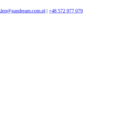
klep@sundream.com.pl
|
+48 572 977 079
572 977 079