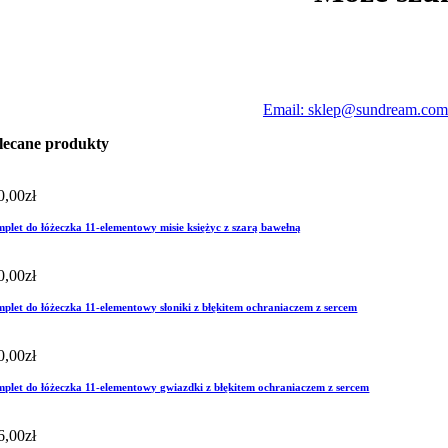
Email: sklep@sundream.com
lecane produkty
0,00
zł
plet do łóżeczka 11-elementowy misie księżyc z szarą bawełną
0,00
zł
plet do łóżeczka 11-elementowy słoniki z błękitem ochraniaczem z sercem
0,00
zł
plet do łóżeczka 11-elementowy gwiazdki z błękitem ochraniaczem z sercem
6,00
zł