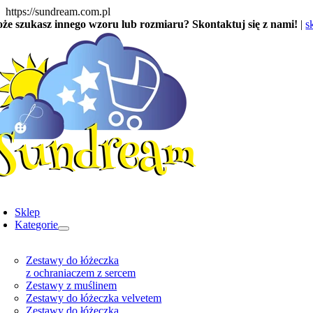
Skip
https://sundream.com.pl
to
że szukasz innego wzoru lub rozmiaru? Skontaktuj się z nami!
|
s
content
oggle
avigation
Sklep
Kategorie
Zestawy do łóżeczka
z ochraniaczem z sercem
Zestawy z muślinem
Zestawy do łóżeczka velvetem
Zestawy do łóżeczka