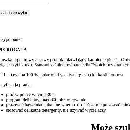
ść
gal,
duszka
odaj do koszyka
rmienia
ne
ierzaki
telkowym
nky
PIS ROGALA
duszka rogal to wyjątkowy produkt ułatwiający karmienie piersią. Op
pięcie szyi i karku. Stanowi stabilne podparcie dla Twoich przedramio
ład – bawełna 100 %, polar minky, antyalergiczna kulka silikonowa
ecyfikacja prania :
prać w pralce w temp 30 st
program delikatny, max 800 obr. wirowanie
prasować bawełnianą tkaninę w temp. do 110 st. nie prasować min
stosować delikatne detergenty, nie używać wybielaczy
Może szu