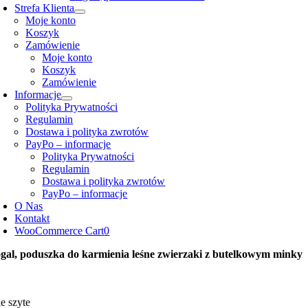
Strefa Klienta
Moje konto
Koszyk
Zamówienie
Moje konto
Koszyk
Zamówienie
Informacje
Polityka Prywatności
Regulamin
Dostawa i polityka zwrotów
PayPo – informacje
Polityka Prywatności
Regulamin
Dostawa i polityka zwrotów
PayPo – informacje
O Nas
Kontakt
WooCommerce Cart
0
gal, poduszka do karmienia leśne zwierzaki z butelkowym minky
e szyte