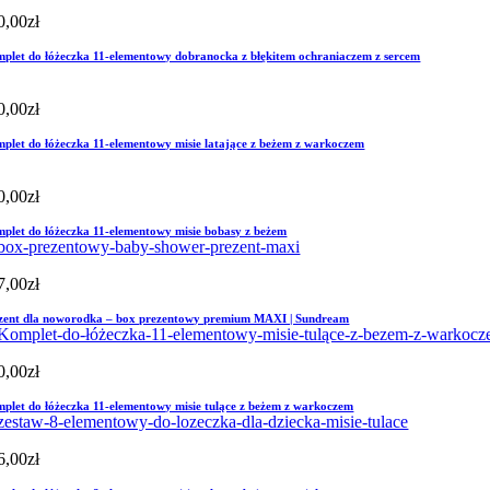
0,00
zł
plet do łóżeczka 11-elementowy dobranocka z błękitem ochraniaczem z sercem
0,00
zł
plet do łóżeczka 11-elementowy misie latające z beżem z warkoczem
0,00
zł
plet do łóżeczka 11-elementowy misie bobasy z beżem
7,00
zł
zent dla noworodka – box prezentowy premium MAXI | Sundream
0,00
zł
plet do łóżeczka 11-elementowy misie tulące z beżem z warkoczem
6,00
zł