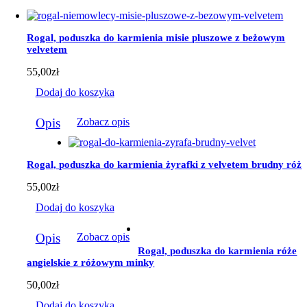
wiele
wariantów.
Opcje
Rogal, poduszka do karmienia misie pluszowe z beżowym
można
velvetem
wybrać
na
55,00
zł
stronie
produktu
Dodaj do koszyka
Opis
Zobacz opis
Rogal, poduszka do karmienia żyrafki z velvetem brudny róż
55,00
zł
Dodaj do koszyka
Opis
Zobacz opis
Rogal, poduszka do karmienia róże
angielskie z różowym minky
50,00
zł
Dodaj do koszyka