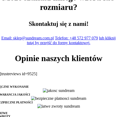
rozmiaru?
Skontaktuj się z nami!
Email: sklep@sundream.com.pl
Telefon: +48 572 977 079
lub kliknij
tutaj by przejść do formy kontaktowej.
Opinie naszych klientów
[trustreviews id=9525]
ĘCZNE WYKONANIE
WARANCJA JAKOŚCI
EZPIECZNE PŁATNOŚCI
ATWE
WROTY