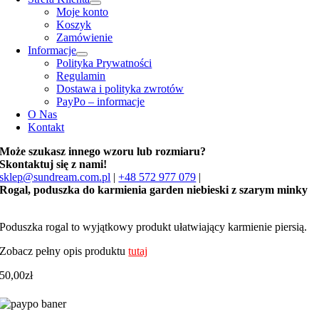
Moje konto
Koszyk
Zamówienie
Informacje
Polityka Prywatności
Regulamin
Dostawa i polityka zwrotów
PayPo – informacje
O Nas
Kontakt
Może szukasz innego wzoru lub rozmiaru?
Skontaktuj się z nami!
sklep@sundream.com.pl
|
+48 572 977 079
|
Rogal, poduszka do karmienia garden niebieski z szarym minky
Poduszka rogal to wyjątkowy produkt ułatwiający karmienie piersią.
Zobacz pełny opis produktu
tutaj
50,00
zł