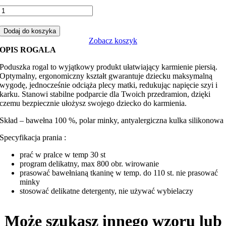
ilość
Rogal,
poduszka
Dodaj do koszyka
do
Zobacz koszyk
karmienia
OPIS ROGALA
garden
niebieski
Poduszka rogal to wyjątkowy produkt ułatwiający karmienie piersią.
z
Optymalny, ergonomiczny kształt gwarantuje dziecku maksymalną
szarym
wygodę, jednocześnie odciąża plecy matki, redukując napięcie szyi i
minky
karku. Stanowi stabilne podparcie dla Twoich przedramion, dzięki
czemu bezpiecznie ułożysz swojego dziecko do karmienia.
Skład – bawełna 100 %, polar minky, antyalergiczna kulka silikonowa
Specyfikacja prania :
prać w pralce w temp 30 st
program delikatny, max 800 obr. wirowanie
prasować bawełnianą tkaninę w temp. do 110 st. nie prasować
minky
stosować delikatne detergenty, nie używać wybielaczy
Może szukasz innego wzoru lub