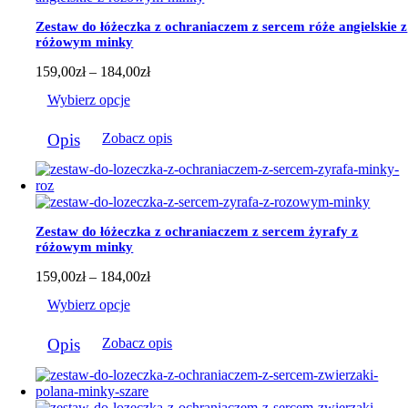
Zestaw do łóżeczka z ochraniaczem z sercem róże angielskie z
różowym minky
Zakres
159,00
zł
–
184,00
zł
cen:
Wybierz opcje
od
159,00zł
Ten
do
Opis
Zobacz opis
produkt
184,00zł
ma
wiele
wariantów.
Opcje
można
Zestaw do łóżeczka z ochraniaczem z sercem żyrafy z
wybrać
różowym minky
na
stronie
Zakres
159,00
zł
–
184,00
zł
produktu
cen:
Wybierz opcje
od
159,00zł
Ten
do
Opis
Zobacz opis
produkt
184,00zł
ma
wiele
wariantów.