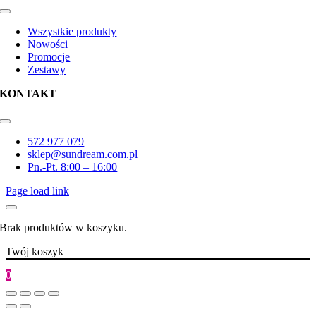
Toggle
Navigation
Wszystkie produkty
Nowości
Promocje
Zestawy
KONTAKT
Toggle
Navigation
572 977 079
sklep@sundream.com.pl
Pn.-Pt. 8:00 – 16:00
Page load link
Brak produktów w koszyku.
Twój koszyk
0
Go