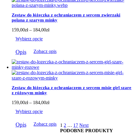
Opcje
można
wybrać
Zestaw do łóżeczka z ochraniaczem z sercem zwierzaki
na
polana z szarym minky
stronie
produktu
Zakres
159,00
zł
–
184,00
zł
cen:
Wybierz opcje
od
159,00zł
Ten
do
Opis
Zobacz opis
produkt
184,00zł
ma
wiele
wariantów.
Opcje
można
wybrać
Zestaw do łóżeczka z ochraniaczem z sercem misie girl szare
na
z różowym minky
stronie
produktu
Zakres
159,00
zł
–
184,00
zł
cen:
Wybierz opcje
od
159,00zł
Ten
do
Opis
Zobacz opis
1
2
…
17
Next
produkt
184,00zł
PODOBNE PRODUKTY
ma