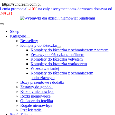
Skip
https://sundream.com.pl
to
Letnia promocja!
-10%
na cały asortyment oraz darmowa dostawa od
content
249 zł !
Toggle
Navigation
Sklep
Kategorie
Bestsellery
Komplety do łóżeczka
Komplety do łóżeczka z ochraniaczem z sercem
Zestawy do łóżeczka z muślinem
Komplety do łóżeczka velvetem
Komplety do łóżeczka warkoczem
W zestawie taniej
Komplety do łóżeczka z ochraniaczem
poduszkowym
Boxy prezentowe i dodatki
Zestawy do gondoli
Kokony niemowlęce
Rożki niemowlęce
Otulacze do fotelika
Rogale niemowlęce
Prześcieradła
Strefa Klienta