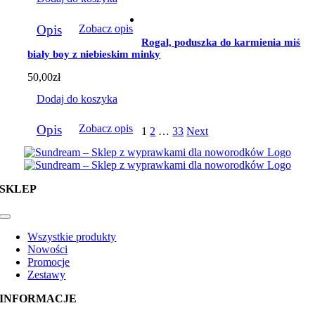
Opis
Zobacz opis
Rogal, poduszka do karmienia miś
biały boy z niebieskim minky
50,00
zł
Dodaj do koszyka
Opis
Zobacz opis
1
2
…
33
Next
SKLEP
Toggle
Navigation
Wszystkie produkty
Nowości
Promocje
Zestawy
INFORMACJE