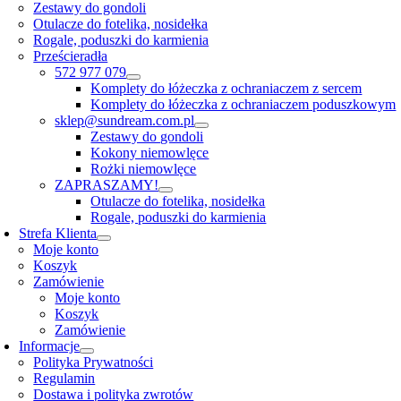
Zestawy do gondoli
Otulacze do fotelika, nosidełka
Rogale, poduszki do karmienia
Prześcieradła
572 977 079
Komplety do łóżeczka z ochraniaczem z sercem
Komplety do łóżeczka z ochraniaczem poduszkowym
sklep@sundream.com.pl
Zestawy do gondoli
Kokony niemowlęce
Rożki niemowlęce
ZAPRASZAMY!
Otulacze do fotelika, nosidełka
Rogale, poduszki do karmienia
Strefa Klienta
Moje konto
Koszyk
Zamówienie
Moje konto
Koszyk
Zamówienie
Informacje
Polityka Prywatności
Regulamin
Dostawa i polityka zwrotów