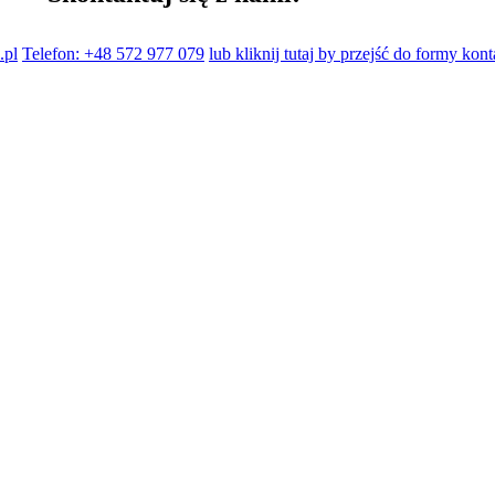
.pl
Telefon: +48 572 977 079
lub kliknij tutaj by przejść do formy kon