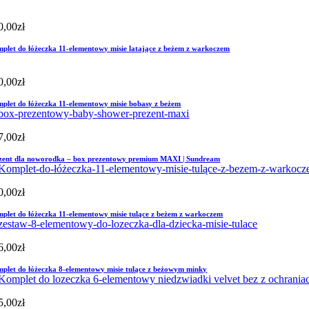
0,00
zł
plet do łóżeczka 11-elementowy misie latające z beżem z warkoczem
0,00
zł
plet do łóżeczka 11-elementowy misie bobasy z beżem
7,00
zł
zent dla noworodka – box prezentowy premium MAXI | Sundream
0,00
zł
plet do łóżeczka 11-elementowy misie tulące z beżem z warkoczem
6,00
zł
plet do łóżeczka 8-elementowy misie tulące z beżowym minky
5,00
zł