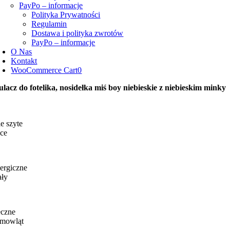
PayPo – informacje
Polityka Prywatności
Regulamin
Dostawa i polityka zwrotów
PayPo – informacje
O Nas
Kontakt
WooCommerce Cart
0
ulacz do fotelika, nosidełka miś boy niebieskie z niebieskim minky
e szyte
ce
ergiczne
ały
eczne
emowląt