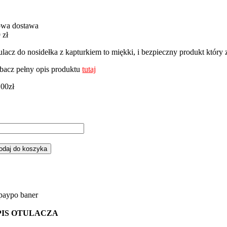
wa dostawa
 zł
ulacz do nosidełka z kapturkiem to miękki, i bezpieczny produkt któr
bacz pełny opis produktu
tutaj
,00
zł
ść
ulacz
odaj do koszyka
elika,
sidełka
ś
y
bieskie
ebieskim
PIS OTULACZA
nky