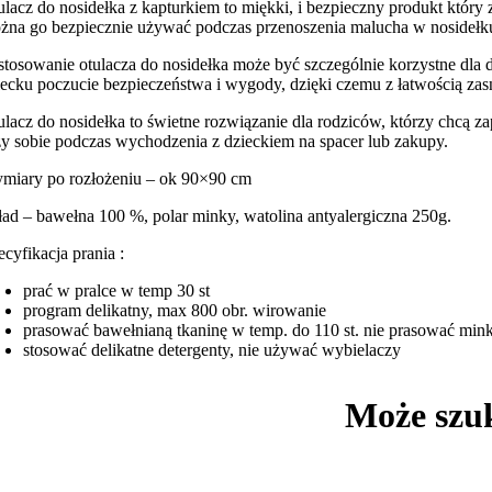
ulacz do nosidełka z kapturkiem to miękki, i bezpieczny produkt który
żna go bezpiecznie używać podczas przenoszenia malucha w nosidełk
stosowanie otulacza do nosidełka może być szczególnie korzystne dla dz
iecku poczucie bezpieczeństwa i wygody, dzięki czemu z łatwością za
ulacz do nosidełka to świetne rozwiązanie dla rodziców, którzy chcą 
zy sobie podczas wychodzenia z dzieckiem na spacer lub zakupy.
miary po rozłożeniu – ok 90×90 cm
ład – bawełna 100 %, polar minky, watolina antyalergiczna 250g.
ecyfikacja prania :
prać w pralce w temp 30 st
program delikatny, max 800 obr. wirowanie
prasować bawełnianą tkaninę w temp. do 110 st. nie prasować min
stosować delikatne detergenty, nie używać wybielaczy
Może szu