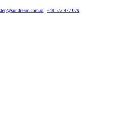
klep@sundream.com.pl
|
+48 572 977 079
572 977 079
SKLEP@SUNDREAM.PL
ZAPRASZAMY!