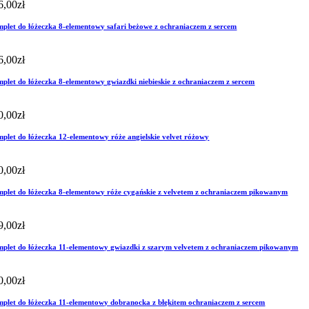
6,00
zł
plet do łóżeczka 8-elementowy safari beżowe z ochraniaczem z sercem
6,00
zł
plet do łóżeczka 8-elementowy gwiazdki niebieskie z ochraniaczem z sercem
0,00
zł
plet do łóżeczka 12-elementowy róże angielskie velvet różowy
0,00
zł
plet do łóżeczka 8-elementowy róże cygańskie z velvetem z ochraniaczem pikowanym
9,00
zł
plet do łóżeczka 11-elementowy gwiazdki z szarym velvetem z ochraniaczem pikowanym
0,00
zł
plet do łóżeczka 11-elementowy dobranocka z błękitem ochraniaczem z sercem