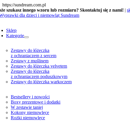
Skip
https://sundream.com.pl
to
że szukasz innego wzoru lub rozmiaru? Skontaktuj się z nami!
|
s
content
oggle
avigation
Sklep
Kategorie
Zestawy do łóżeczka
z ochraniaczem z sercem
Zestawy z muślinem
Zestawy do łóżeczka velvetem
Zestawy do łóżeczka
z ochraniaczem poduszkowym
Zestawy do łóżeczka warkoczem
Bestsellery i nowości
Boxy prezentowe i dodatki
W zestawie taniej
Kokony niemowlęce
Rożki niemowlęce