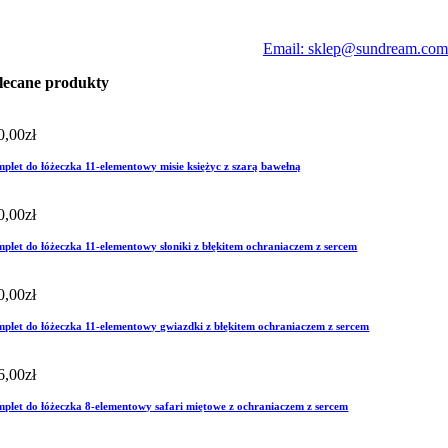
Email: sklep@sundream.com
lecane produkty
0,00
zł
plet do łóżeczka 11-elementowy misie księżyc z szarą bawełną
0,00
zł
plet do łóżeczka 11-elementowy słoniki z błękitem ochraniaczem z sercem
0,00
zł
plet do łóżeczka 11-elementowy gwiazdki z błękitem ochraniaczem z sercem
6,00
zł
plet do łóżeczka 8-elementowy safari miętowe z ochraniaczem z sercem