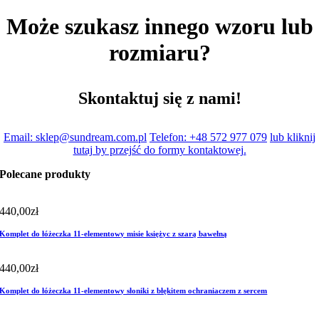
Może szukasz innego wzoru lub
rozmiaru?
Skontaktuj się z nami!
Email: sklep@sundream.com.pl
Telefon: +48 572 977 079
lub kliknij
tutaj by przejść do formy kontaktowej.
Polecane produkty
440,00
zł
Komplet do łóżeczka 11-elementowy misie księżyc z szarą bawełną
440,00
zł
Komplet do łóżeczka 11-elementowy słoniki z błękitem ochraniaczem z sercem