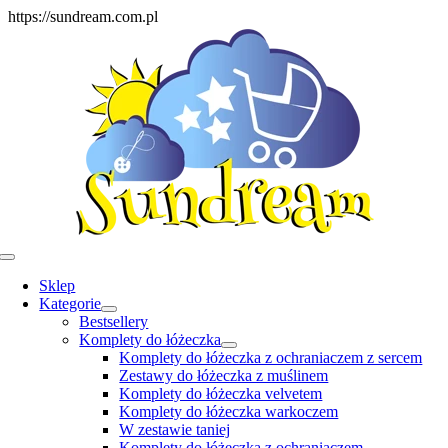
Skip
https://sundream.com.pl
to
content
Toggle
Navigation
Sklep
Kategorie
Bestsellery
Komplety do łóżeczka
Komplety do łóżeczka z ochraniaczem z sercem
Zestawy do łóżeczka z muślinem
Komplety do łóżeczka velvetem
Komplety do łóżeczka warkoczem
W zestawie taniej
Komplety do łóżeczka z ochraniaczem