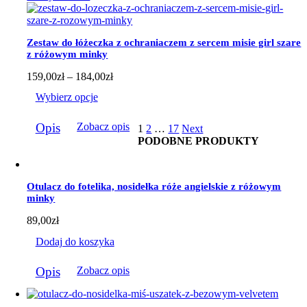
Opcje
można
wybrać
Zestaw do łóżeczka z ochraniaczem z sercem misie girl szare
na
z różowym minky
stronie
produktu
Zakres
159,00
zł
–
184,00
zł
cen:
Wybierz opcje
od
159,00zł
Ten
do
Opis
Zobacz opis
1
2
…
17
Next
produkt
184,00zł
PODOBNE PRODUKTY
ma
wiele
wariantów.
Opcje
Otulacz do fotelika, nosidełka róże angielskie z różowym
można
minky
wybrać
na
89,00
zł
stronie
produktu
Dodaj do koszyka
Opis
Zobacz opis