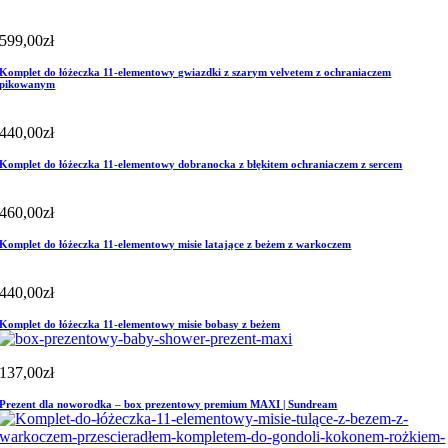
599,00
zł
Komplet do łóżeczka 11-elementowy gwiazdki z szarym velvetem z ochraniaczem
pikowanym
440,00
zł
Komplet do łóżeczka 11-elementowy dobranocka z błękitem ochraniaczem z sercem
460,00
zł
Komplet do łóżeczka 11-elementowy misie latające z beżem z warkoczem
440,00
zł
Komplet do łóżeczka 11-elementowy misie bobasy z beżem
137,00
zł
Prezent dla noworodka – box prezentowy premium MAXI | Sundream