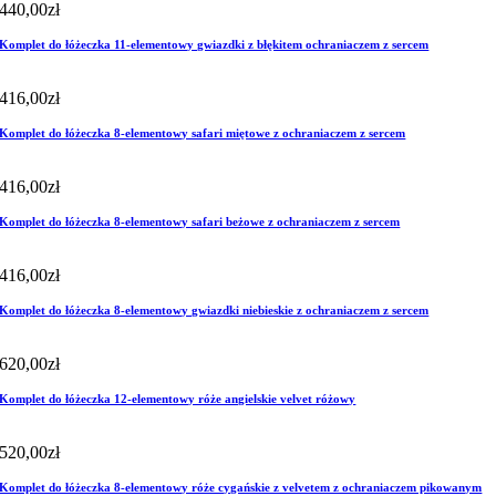
440,00
zł
Komplet do łóżeczka 11-elementowy gwiazdki z błękitem ochraniaczem z sercem
416,00
zł
Komplet do łóżeczka 8-elementowy safari miętowe z ochraniaczem z sercem
416,00
zł
Komplet do łóżeczka 8-elementowy safari beżowe z ochraniaczem z sercem
416,00
zł
Komplet do łóżeczka 8-elementowy gwiazdki niebieskie z ochraniaczem z sercem
620,00
zł
Komplet do łóżeczka 12-elementowy róże angielskie velvet różowy
520,00
zł
Komplet do łóżeczka 8-elementowy róże cygańskie z velvetem z ochraniaczem pikowanym