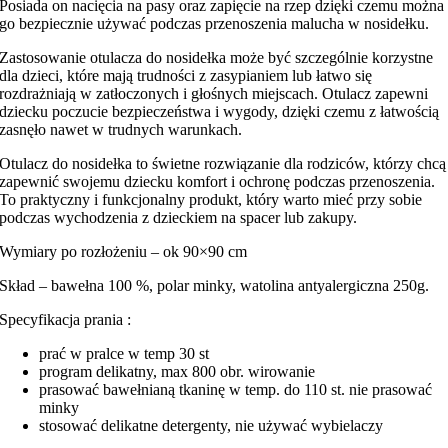
Posiada on nacięcia na pasy oraz zapięcie na rzep dzięki czemu można
go bezpiecznie używać podczas przenoszenia malucha w nosidełku.
Zastosowanie otulacza do nosidełka może być szczególnie korzystne
dla dzieci, które mają trudności z zasypianiem lub łatwo się
rozdrażniają w zatłoczonych i głośnych miejscach. Otulacz zapewni
dziecku poczucie bezpieczeństwa i wygody, dzięki czemu z łatwością
zasnęło nawet w trudnych warunkach.
Otulacz do nosidełka to świetne rozwiązanie dla rodziców, którzy chcą
zapewnić swojemu dziecku komfort i ochronę podczas przenoszenia.
To praktyczny i funkcjonalny produkt, który warto mieć przy sobie
podczas wychodzenia z dzieckiem na spacer lub zakupy.
Wymiary po rozłożeniu – ok 90×90 cm
Skład – bawełna 100 %, polar minky, watolina antyalergiczna 250g.
Specyfikacja prania :
prać w pralce w temp 30 st
program delikatny, max 800 obr. wirowanie
prasować bawełnianą tkaninę w temp. do 110 st. nie prasować
minky
stosować delikatne detergenty, nie używać wybielaczy