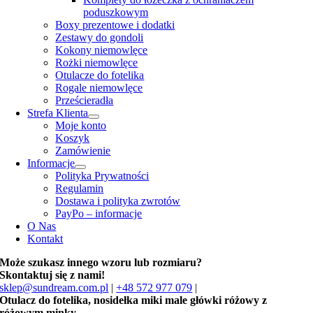
poduszkowym
Boxy prezentowe i dodatki
Zestawy do gondoli
Kokony niemowlęce
Rożki niemowlęce
Otulacze do fotelika
Rogale niemowlęce
Prześcieradła
Strefa Klienta
Moje konto
Koszyk
Zamówienie
Informacje
Polityka Prywatności
Regulamin
Dostawa i polityka zwrotów
PayPo – informacje
O Nas
Kontakt
Może szukasz innego wzoru lub rozmiaru?
Skontaktuj się z nami!
sklep@sundream.com.pl
|
+48 572 977 079
|
Otulacz do fotelika, nosidełka miki male główki różowy z
różowym minky