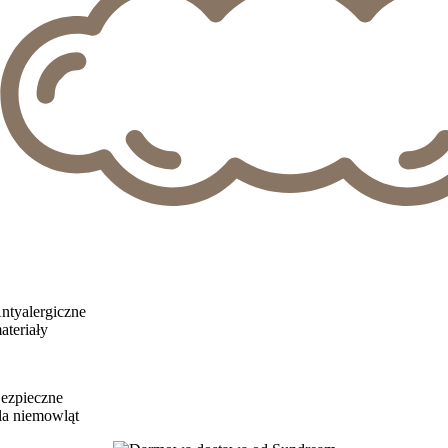
ntyalergiczne
ateriały
ezpieczne
la niemowląt