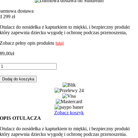
armowa dostawa
d 299 zł
Otulacz do nosidełka z kapturkiem to miękki, i bezpieczny produkt
który zapewnia dziecku wygodę i ochronę podczas przenoszenia,
Zobacz pełny opis produktu
tutaj
89,00
zł
ilość
Otulacz
do
Dodaj do koszyka
fotelika,
nosidełka
miki
male
główki
różowy
Zobacz koszyk
z
OPIS OTULACZA
różowym
minky
Otulacz do nosidełka z kapturkiem to miękki, i bezpieczny produkt
który zapewnia dziecku wygodę i ochronę podczas przenoszenia.