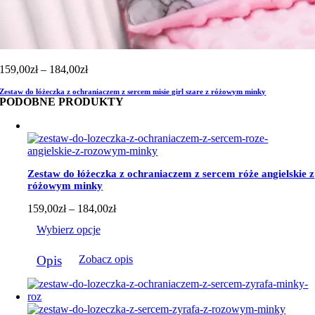
Zakres
159,00
zł
–
184,00
zł
cen:
Zestaw do łóżeczka z ochraniaczem z sercem misie girl szare z różowym minky
od
PODOBNE PRODUKTY
159,00zł
do
184,00zł
Zestaw do łóżeczka z ochraniaczem z sercem róże angielskie z
różowym minky
Zakres
159,00
zł
–
184,00
zł
cen:
Wybierz opcje
od
159,00zł
Ten
do
Opis
Zobacz opis
produkt
184,00zł
ma
wiele
wariantów.
Opcje