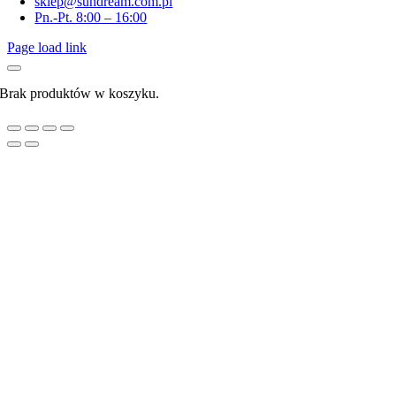
sklep@sundream.com.pl
Pn.-Pt. 8:00 – 16:00
Page load link
Brak produktów w koszyku.
Go
to
Top