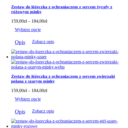
można
Zestaw do łóżeczka z ochraniaczem z sercem żyrafy z
wybrać
różowym minky
na
stronie
Zakres
159,00
zł
–
184,00
zł
produktu
cen:
Wybierz opcje
od
159,00zł
Ten
do
Opis
Zobacz opis
produkt
184,00zł
ma
wiele
wariantów.
Opcje
można
wybrać
Zestaw do łóżeczka z ochraniaczem z sercem zwierzaki
na
polana z szarym minky
stronie
produktu
Zakres
159,00
zł
–
184,00
zł
cen:
Wybierz opcje
od
159,00zł
Ten
do
Opis
Zobacz opis
produkt
184,00zł
ma
wiele
wariantów.