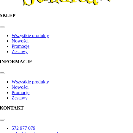
SKLEP
Toggle
Navigation
Wszystkie produkty
Nowości
Promocje
Zestawy
INFORMACJE
Toggle
Navigation
Wszystkie produkty
Nowości
Promocje
Zestawy
KONTAKT
Toggle
Navigation
572 977 079