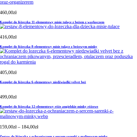
460,00
zł
Komplet do łóżeczka 11-elementowy misie tulące z beżem z warkoczem
416,00
zł
Komplet do łóżeczka 8-elementowy misie tulące z beżowym minky
405,00
zł
Komplet do łóżeczka 6-elementowy niedźwiadki velvet beż
499,00
zł
Komplet do łóżeczka 12-elementowy róże angielskie minky różowe
Zakres
159,00
zł
–
184,00
zł
cen:
Zestaw do łóżeczka z ochraniaczem z sercem sarenki z malinowym minky